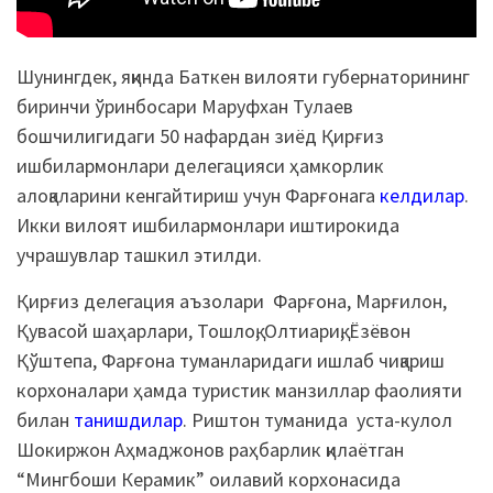
Шунингдек, яқинда Баткен вилояти губернаторининг
биринчи ўринбосари Маруфхан Тулаев
бошчилигидаги 50 нафардан зиёд Қирғиз
ишбилармонлари делегацияси ҳамкорлик
алоқаларини кенгайтириш учун Фарғонага
келдилар
.
Икки вилоят ишбилармонлари иштирокида
учрашувлар ташкил этилди.
Қирғиз делегация аъзолари Фарғона, Марғилон,
Қувасой шаҳарлари, Тошлоқ, Олтиариқ, Ёзёвон
Қўштепа, Фарғона туманларидаги ишлаб чиқариш
корхоналари ҳамда туристик манзиллар фаолияти
билан
танишдилар
. Риштон туманида уста-кулол
Шокиржон Аҳмаджонов раҳбарлик қилаётган
“Мингбоши Керамик” оилавий корхонасида