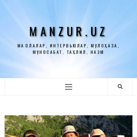
Перейти
к
содержимому
MANZUR.UZ
МАҚОЛАЛАР, ИНТЕРВЬЮЛАР, МУЛОҲАЗА,
МУНОСАБАТ, ТАҲЛИЛ, НАЗМ
Основное
меню