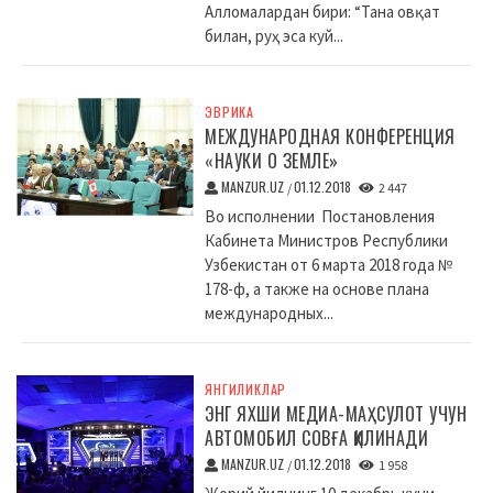
Алломалардан бири: “Тана овқат
билан, руҳ эса куй...
ЭВРИКА
МЕЖДУНАРОДНАЯ КОНФЕРЕНЦИЯ
«НАУКИ О ЗЕМЛЕ»
MANZUR.UZ
01.12.2018
/
2 447
Во исполнении Постановления
Кабинета Министров Республики
Узбекистан от 6 марта 2018 года №
178-ф, а также на основе плана
международных...
ЯНГИЛИКЛАР
ЭНГ ЯХШИ МЕДИА-МАҲСУЛОТ УЧУН
АВТОМОБИЛ СОВҒА ҚИЛИНАДИ
MANZUR.UZ
01.12.2018
/
1 958