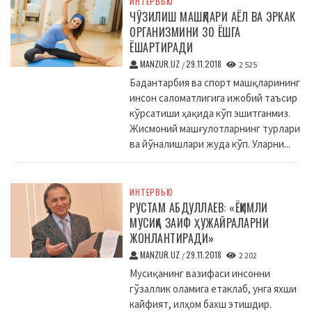
ИНТЕРВЬЮ
ЧЎЗИЛИШ МАШҚЛАРИ АЁЛ ВА ЭРКАК
ОРГАНИЗМИНИ 30 ЁШГА
ЁШАРТИРАДИ
MANZUR.UZ
29.11.2018
/
2 525
Бадантарбия ва спорт машқларининг
инсон саломатлигига ижобий таъсир
кўрсатиши ҳақида кўп эшитганмиз.
Жисмоний машғулотларнинг турлари
ва йўналишлари жуда кўп. Уларни...
ИНТЕРВЬЮ
РУСТАМ АБДУЛЛАЕВ: «ЁҚИМЛИ
МУСИҚА ЗАИФ ҲУЖАЙРАЛАРНИ
ЖОНЛАНТИРАДИ»
MANZUR.UZ
29.11.2018
/
2 202
Мусиқанинг вазифаси инсонни
гўзаллик оламига етаклаб, унга яхши
кайфият, илҳом бахш этишдир.