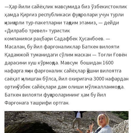
—Ҳар йили сайёҳлик мавсумида биз ўзбекистонлик
ҳамда Қирғиз республикаси фуқаролари учун турли
қизиқарли тур-пакетларни тақдим этамиз, — дейди
«Дилрабо тревел» туристик
компанияси раҳбари Садафбек Ҳусанбоев. —
Масалан, бу йил фарғоналиклар Баткен вилояти
Қадамжой туманидаги сўлим маскан — Тоғли Ғовён
дарасини хуш кўрмоқда. Мавсум бошидан 1600
нафарга яқин фарғоналик сайёҳлар қўшни вилоятга
саёҳат қилишган бўлса, йил охиригача 3000 нафардан
ортиқ ўзбек сайёҳлари дам олиши мўлжалланмоқда.
Баткен вилояти фуқароларининг ҳам бу йил
Фарғонага ташрифи ортган.