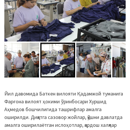
Йил давомида Баткен вилояти Қадамжой туманига
Фарғона вилоят ҳокими ўринбосари Хуршид
Аҳмедов бошчилигида ташрифлар амалга
оширилди. Диққатга сазовор жойлар, қўшни давлатда
амалга оширилаётган ислоҳотлар, қардош халқлар