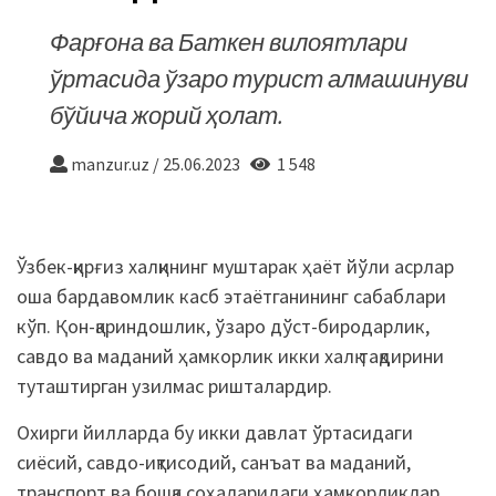
Фарғона ва Баткен вилоятлари
ўртасида ўзаро турист алмашинуви
бўйича жорий ҳолат.
manzur.uz
/
25.06.2023
1 548
Ўзбек-қирғиз халқининг муштарак ҳаёт йўли асрлар
оша бардавомлик касб этаётганининг сабаблари
кўп. Қон-қариндошлик, ўзаро дўст-биродарлик,
савдо ва маданий ҳамкорлик икки халқ тақдирини
туташтирган узилмас ришталардир.
Охирги йилларда бу икки давлат ўртасидаги
сиёсий, савдо-иқтисодий, санъат ва маданий,
транспорт ва бошқа соҳаларидаги ҳамкорликлар