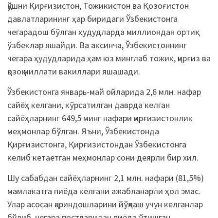
қўшни Қирғизистон, Тожикистон ва Қозоғистон
давлатларининг ҳар биридаги Ўзбекистонга
чегарадош бўлган ҳудудларда миллиондан ортиқ
ўзбеклар яшайди. Ва аксинча, Ўзбекистоннинг
чегара ҳудудларида ҳам юз минглаб тожик, қирғиз ва
қозоқ миллати вакиллари яшашади.
Ўзбекистонга январь-май ойларида 2,6 млн. нафар
сайёҳ келгани, кўрсатилган даврда келган
сайёҳларнинг 649,5 минг нафари қирғизистонлик
меҳмонлар бўлган. Яъни, Ўзбекистонда
Қирғизистонга, Қирғизистондан Ўзбекистонга
келиб кетаётган меҳмонлар сони деярли бир хил.
Шу сабабдан сайёҳларнинг 2,1 млн. нафари (81,5%)
мамлакатга пиёда келгани ажабланарли ҳол эмас.
Улар асосан қариндошларини йўқлаш учун келганлар
бўлиб, чегара постларидан пиёда ўтишган.