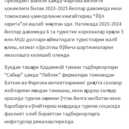
Президент вакили ҳамда Фарғона вилояти
ҳокимлиги билан 2023-2025 йиллар давомида икки
томонлама ҳамкорликни кенгайтириш “Йўл
харита”си ишлаб чиқилган эди. Натижада 2023-2024
йиллар давомида 6 та туристик корхоналар орқали 5
млн АҚШ доллари қийматидаги туристларни жалб
қилиш, хизмат кўрсатиш бўйича шартномаларни
имзолашга келишиб олинди.
Бундан ташқари Қадамжой тумани тадбиркорлари
“Сабыр” ҳамда “Лейлек” фирмалари томонидан
Баткен ва Фарғона вилоятларининг диққатга сазовор
жойларини яқиндан танишиш, икки қардош халқлар
орасида туризм оқимини ўтган йилга нисбатан икки
баробарга кўпайтириш мақсадида туризм соҳасида
фаолият олиб бораётган тадбиркорларга
инфотурлар режалаштирилди.