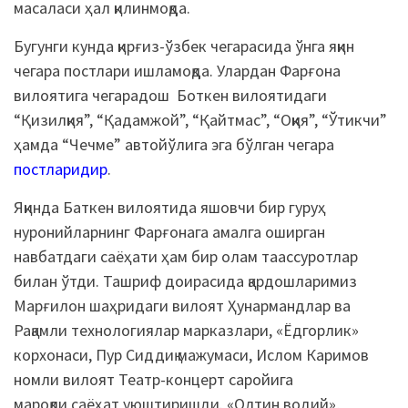
масаласи ҳал қилинмоқда.
Бугунги кунда қирғиз-ўзбек чегарасида ўнга яқин
чегара постлари ишламоқда. Улардан Фарғона
вилоятига чегарадош Боткен вилоятидаги
“Қизилқия”, “Қадамжой”, “Қайтмас”, “Оққия”, “Ўтикчи”
ҳамда “Чечме” автойўлига эга бўлган чегара
постларидир
.
Яқинда Баткен вилоятида яшовчи бир гуруҳ
нуронийларнинг Фарғонага амалга оширган
навбатдаги саёҳати ҳам бир олам таассуротлар
билан ўтди. Ташриф доирасида қардошларимиз
Марғилон шаҳридаги вилоят Ҳунармандлар ва
Рақамли технологиялар марказлари, «Ёдгорлик»
корхонаси, Пур Сиддиқ мажумаси, Ислом Каримов
номли вилоят Театр-концерт саройига
мароқли саёҳат уюштиришди. «Олтин водий»,