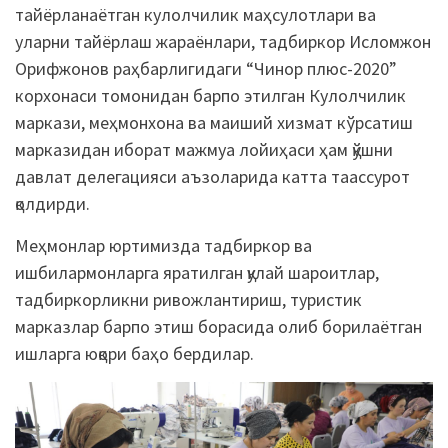
тайёрланаётган кулолчилик маҳсулотлари ва
уларни тайёрлаш жараёнлари, тадбиркор Исломжон
Орифжонов раҳбарлигидаги “Чинор плюс-2020”
корхонаси томонидан барпо этилган Кулолчилик
маркази, меҳмонхона ва маиший хизмат кўрсатиш
марказидан иборат мажмуа лойиҳаси ҳам қўшни
давлат делегацияси аъзоларида катта таассурот
қолдирди.
Меҳмонлар юртимизда тадбиркор ва
ишбилармонларга яратилган қулай шароитлар,
тадбиркорликни ривожлантириш, туристик
марказлар барпо этиш борасида олиб борилаётган
ишларга юқори баҳо бердилар.