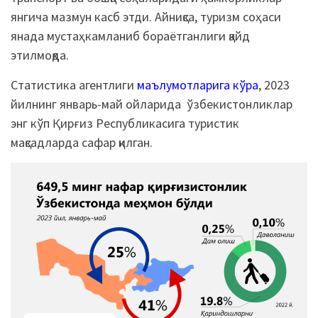
янгича мазмун касб этди. Айниқса, туризм соҳаси
янада мустаҳкамланиб бораётганлиги қайд
этилмоқда.
Статистика агентлиги
маълумотларига кўра
, 2023
йилнинг январь-май ойларида ўзбекистонликлар
энг кўп Қирғиз Республикасига туристик
мақсадларда сафар қилган.