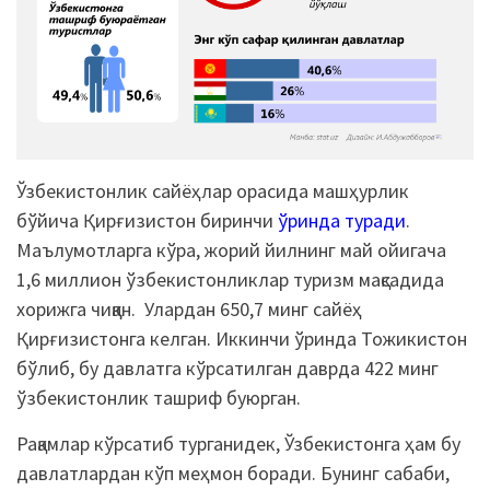
Ўзбекистонлик сайёҳлар орасида машҳурлик
бўйича Қирғизистон биринчи
ўринда туради
.
Маълумотларга кўра, жорий йилнинг май ойигача
1,6 миллион ўзбекистонликлар туризм мақсадида
хорижга чиққан. Улардан 650,7 минг сайёҳ
Қирғизистонга келган. Иккинчи ўринда Тожикистон
бўлиб, бу давлатга кўрсатилган даврда 422 минг
ўзбекистонлик ташриф буюрган.
Рақамлар кўрсатиб турганидек, Ўзбекистонга ҳам бу
давлатлардан кўп меҳмон боради. Бунинг сабаби,