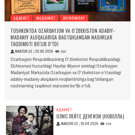
АДАБИЁТ
МАДАНИЯТ
ЯНГИЛИКЛАР
TOSHKENTDA OZARBAYJON VA O‘ZBEKISTON ADABIY-
MADANIY ALOQALARIGA BAG‘ISHLANGAN NASHRLAR
TAQDIMOTI BO‘LIB O‘TDI
MANZUR.UZ
20.06.2026
/
560
Ozarbayjon Respublikasining O‘zbekiston Respublikasidagi
Elchixonasi huzuridagi Haydar Aliyevn omidagi Ozarbayjon
Madaniyat Markazida Ozarbayjon va O‘zbekiston o‘rtasidagi
adabiy-madaniy aloqalarni rivojlantirishga bag‘ishlangan
nashrlarning taqdimot marosimi bo‘lib o‘tdi.
АДАБИЁТ
ОЛИС ЛЕЙТЕ ДЕНГИЗИ (НОВЕЛЛА)
MANZUR.UZ
10.04.2026
/
394