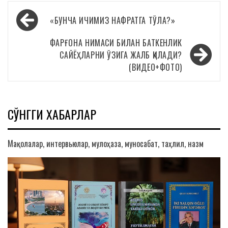
Навигация
«БУНЧА ИЧИМИЗ НАФРАТГА ТЎЛА?»
по
записям
ФАРҒОНА НИМАСИ БИЛАН БАТКЕНЛИК
САЙЁҲЛАРНИ ЎЗИГА ЖАЛБ ҚИЛАДИ?
(ВИДЕО+ФОТО)
СЎНГГИ ХАБАРЛАР
Мақолалар, интервьюлар, мулоҳаза, муносабат, таҳлил, назм