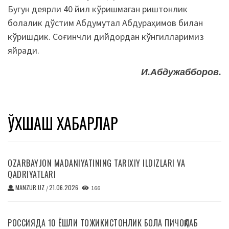
Бугун деярли 40 йил кўришмаган риштонлик
болалик дўстим Абдумутал Абдураҳимов билан
кўришдик. Соғинчли дийдордан кўнгилларимиз
яйради.
И.Абдужабборов.
ЎХШАШ ХАБАРЛАР
OZARBAYJON MADANIYATINING TARIXIY ILDIZLARI VA
QADRIYATLARI
MANZUR.UZ
21.06.2026
/
166
РОССИЯДА 10 ЁШЛИ ТОЖИКИСТОНЛИК БОЛА ПИЧОҚЛАБ