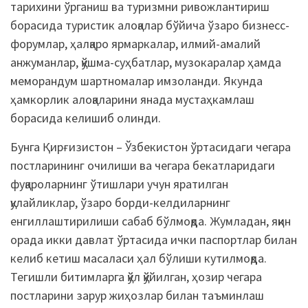
тарихини ўрганиш ва туризмни ривожлантириш
борасида туристик алоқалар бўйича ўзаро бизнесс-
форумлар, ҳалқаро ярмаркалар, илмий-амалий
анжуманлар, қўшма-суҳбатлар, музокаралар ҳамда
меморандум шартномалар имзоланди. Якунда
ҳамкорлик алоқаларини янада мустаҳкамлаш
борасида келишиб олинди.
Бунга Қирғизистон – Ўзбекистон ўртасидаги чегара
постларининг очилиши ва чегара бекатларидаги
фуқароларнинг ўтишлари учун яратилган
қулайликлар, ўзаро борди-келдиларнинг
енгиллаштирилиши сабаб бўлмоқда. Жумладан, яқин
орада икки давлат ўртасида ички паспортлар билан
келиб кетиш масаласи ҳал бўлиши кутилмоқда.
Тегишли битимларга қўл қўйилган, ҳозир чегара
постларини зарур жиҳозлар билан таъминлаш