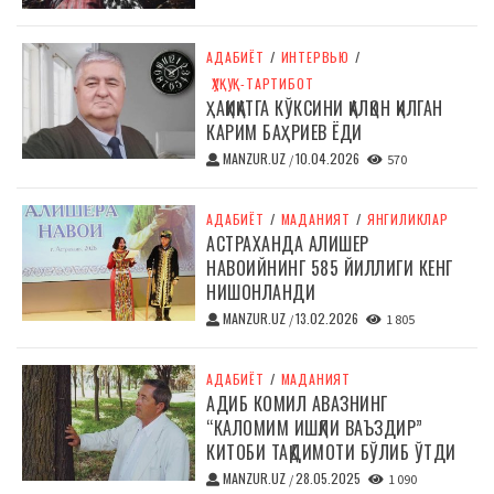
АДАБИЁТ
/
ИНТЕРВЬЮ
/
ҲУҚУҚ-ТАРТИБОТ
ҲАҚИҚАТГА КЎКСИНИ ҚАЛҚОН ҚИЛГАН
КАРИМ БАҲРИЕВ ЁДИ
MANZUR.UZ
10.04.2026
/
570
АДАБИЁТ
/
МАДАНИЯТ
/
ЯНГИЛИКЛАР
АСТРАХАНДА АЛИШЕР
НАВОИЙНИНГ 585 ЙИЛЛИГИ КЕНГ
НИШОНЛАНДИ
MANZUR.UZ
13.02.2026
/
1 805
АДАБИЁТ
/
МАДАНИЯТ
АДИБ КОМИЛ АВАЗНИНГ
“КАЛОМИМ ИШҚЛИ ВАЪЗДИР”
КИТОБИ ТАҚДИМОТИ БЎЛИБ ЎТДИ
MANZUR.UZ
28.05.2025
/
1 090