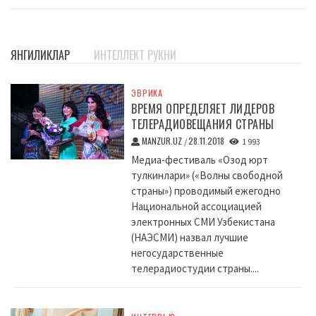
ЯНГИЛИКЛАР
ИНТЕЛЛЕКТ РУКНИ
ЭВРИКА
ВРЕМЯ ОПРЕДЕЛЯЕТ ЛИДЕРОВ
ТЕЛЕРАДИОВЕЩАНИЯ СТРАНЫ
MANZUR.UZ
28.11.2018
/
1 993
Медиа-фестиваль «Озод юрт
тулкинлари» («Волны свободной
страны») проводимый ежегодно
Национальной ассоциацией
электронных СМИ Узбекистана
(НАЭСМИ) назвал лучшие
негосударственные
телерадиостудии страны....