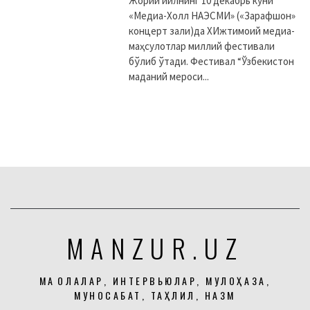
Жорий йилнинг 10 декабрь куни
«Медиа-Холл НАЭСМИ» («Зарафшон»
концерт зали)да XИжтимоий медиа-
маҳсулотлар миллий фестивали
бўлиб ўтади. Фестивал “Ўзбекистон
маданий мероси...
MANZUR.UZ
МАҚОЛАЛАР, ИНТЕРВЬЮЛАР, МУЛОҲАЗА,
МУНОСАБАТ, ТАҲЛИЛ, НАЗМ