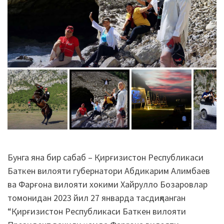
Бунга яна бир сабаб – Қирғизистон Республикаси
Баткен вилояти губернатори Абдикарим Алимбаев
ва Фарғона вилояти хокими Хайрулло Бозаровлар
томонидан 2023 йил 27 январда тасдиқланган
“Қирғизистон Республикаси Баткен вилояти