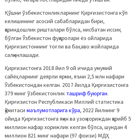
Қўшни ўзбекистонликларнинг Қирғизистонга кўп
келишининг асосий сабабларидан бири,
қариндошлик ришталари бўлса, нисбатан иссиқ
бўлган Ўзбекистон фуқаролари ёз ойларида
Қирғизистоннинг тоғли ва баҳаво жойларида
салқинлашади.
Қирғизистонга 2018 йил 9 ой ичида умумий
сайёҳларнинг деярли ярми, яъни 2,5 млн нафари
Ўзбекистондан келган. 2017 йилда Қирғизистонга
379 минг ўзбекистонлик
ташриф буюрган
.
Қирғизистон Республикаси Миллий статистика
қўмитаси
маълумотларига кўра
, 2022 йилнинг 9
ойида Қирғизистонга яқин ва узоқ хориждан қарийб 5
миллион нафар хорижлик келган бўлса, шундан 4
миллион 821 минг нафари (97 фоизи) МДҲ