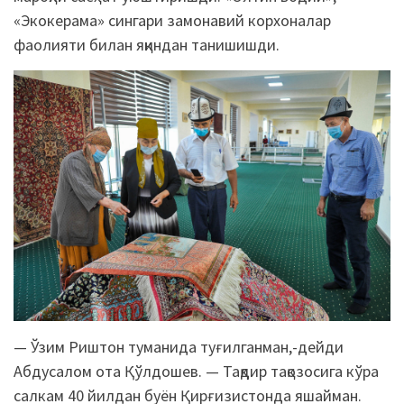
«Экокерама» сингари замонавий корхоналар
фаолияти билан яқиндан танишишди.
— Ўзим Риштон туманида туғилганман,-дейди
Абдусалом ота Қўлдошев. — Тақдир тақозосига кўра
салкам 40 йилдан буён Қирғизистонда яшайман.