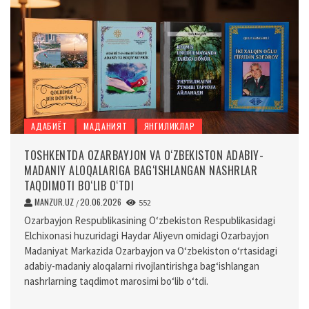
АДАБИЁТ
МАДАНИЯТ
ЯНГИЛИКЛАР
TOSHKENTDA OZARBAYJON VA O‘ZBEKISTON ADABIY-
MADANIY ALOQALARIGA BAG‘ISHLANGAN NASHRLAR
TAQDIMOTI BO‘LIB O‘TDI
MANZUR.UZ
20.06.2026
/
552
Ozarbayjon Respublikasining O‘zbekiston Respublikasidagi
Elchixonasi huzuridagi Haydar Aliyevn omidagi Ozarbayjon
Madaniyat Markazida Ozarbayjon va O‘zbekiston o‘rtasidagi
adabiy-madaniy aloqalarni rivojlantirishga bag‘ishlangan
nashrlarning taqdimot marosimi bo‘lib o‘tdi.