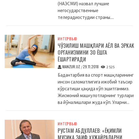
(НАЭСМИ) назвал лучшие
негосударственные
телерадиостудии страны....
ИНТЕРВЬЮ
ЧЎЗИЛИШ МАШҚЛАРИ АЁЛ ВА ЭРКАК
ОРГАНИЗМИНИ 30 ЁШГА
ЁШАРТИРАДИ
MANZUR.UZ
29.11.2018
/
2 525
Бадантарбия ва спорт машқларининг
инсон саломатлигига ижобий таъсир
кўрсатиши ҳақида кўп эшитганмиз.
Жисмоний машғулотларнинг турлари
ва йўналишлари жуда кўп. Уларни...
ИНТЕРВЬЮ
РУСТАМ АБДУЛЛАЕВ: «ЁҚИМЛИ
МУСИҚА ЗАИФ ҲУЖАЙРАЛАРНИ