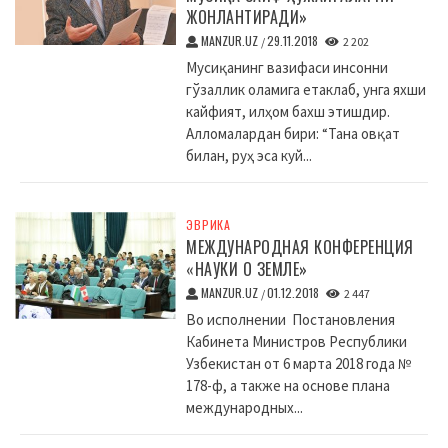
ЖОНЛАНТИРАДИ»
MANZUR.UZ
29.11.2018
/
2 202
Мусиқанинг вазифаси инсонни
гўзаллик оламига етаклаб, унга яхши
кайфият, илҳом бахш этишдир.
Алломалардан бири: “Тана овқат
билан, руҳ эса куй...
ЭВРИКА
МЕЖДУНАРОДНАЯ КОНФЕРЕНЦИЯ
«НАУКИ О ЗЕМЛЕ»
MANZUR.UZ
01.12.2018
/
2 447
Во исполнении Постановления
Кабинета Министров Республики
Узбекистан от 6 марта 2018 года №
178-ф, а также на основе плана
международных...