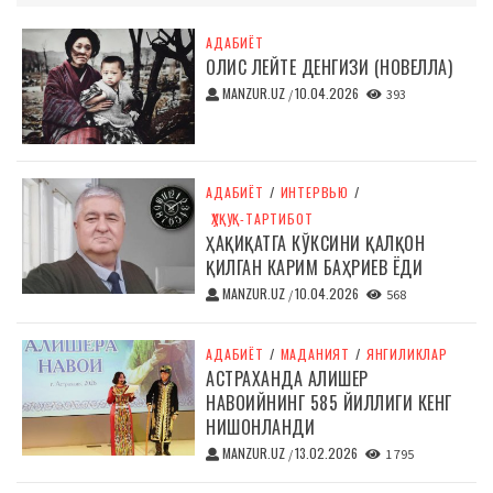
АДАБИЁТ
ОЛИС ЛЕЙТЕ ДЕНГИЗИ (НОВЕЛЛА)
MANZUR.UZ
10.04.2026
/
393
АДАБИЁТ
/
ИНТЕРВЬЮ
/
ҲУҚУҚ-ТАРТИБОТ
ҲАҚИҚАТГА КЎКСИНИ ҚАЛҚОН
ҚИЛГАН КАРИМ БАҲРИЕВ ЁДИ
MANZUR.UZ
10.04.2026
/
568
АДАБИЁТ
/
МАДАНИЯТ
/
ЯНГИЛИКЛАР
АСТРАХАНДА АЛИШЕР
НАВОИЙНИНГ 585 ЙИЛЛИГИ КЕНГ
НИШОНЛАНДИ
MANZUR.UZ
13.02.2026
/
1 795