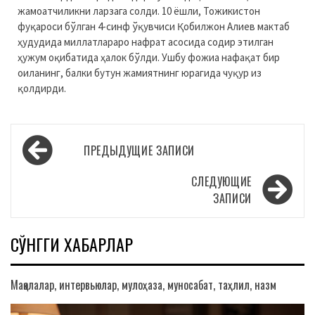
жамоатчиликни ларзага солди. 10 ёшли, Тожикистон
фуқароси бўлган 4-синф ўқувчиси Қобилжон Алиев мактаб
ҳудудида миллатлараро нафрат асосида содир этилган
ҳужум оқибатида ҳалок бўлди. Ушбу фожиа нафақат бир
оиланинг, балки бутун жамиятнинг юрагида чуқур из
қолдирди.
Навигация
ПРЕДЫДУЩИЕ ЗАПИСИ
по
записям
СЛЕДУЮЩИЕ
ЗАПИСИ
СЎНГГИ ХАБАРЛАР
Мақолалар, интервьюлар, мулоҳаза, муносабат, таҳлил, назм