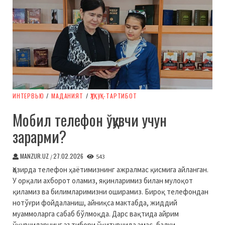
ИНТЕРВЬЮ
/
МАДАНИЯТ
/
ҲУҚУҚ-ТАРТИБОТ
Мобил телефон ўқувчи учун
зарарми?
MANZUR.UZ
27.02.2026
/
543
Ҳозирда телефон ҳаётимизнинг ажралмас қисмига айланган.
У орқали ахборот оламиз, яқинларимиз билан мулоқот
қиламиз ва билимларимизни оширамиз. Бироқ телефондан
нотўғри фойдаланиш, айниқса мактабда, жиддий
муаммоларга сабаб бўлмоқда. Дарс вақтида айрим
ўқувчиларнинг эътибори ўқитувчида эмас, балки