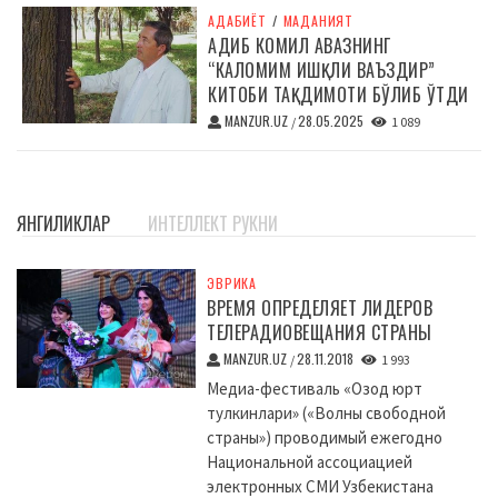
АДАБИЁТ
/
МАДАНИЯТ
АДИБ КОМИЛ АВАЗНИНГ
“КАЛОМИМ ИШҚЛИ ВАЪЗДИР”
КИТОБИ ТАҚДИМОТИ БЎЛИБ ЎТДИ
MANZUR.UZ
28.05.2025
/
1 089
ЯНГИЛИКЛАР
ИНТЕЛЛЕКТ РУКНИ
ЭВРИКА
ВРЕМЯ ОПРЕДЕЛЯЕТ ЛИДЕРОВ
ТЕЛЕРАДИОВЕЩАНИЯ СТРАНЫ
MANZUR.UZ
28.11.2018
/
1 993
Медиа-фестиваль «Озод юрт
тулкинлари» («Волны свободной
страны») проводимый ежегодно
Национальной ассоциацией
электронных СМИ Узбекистана