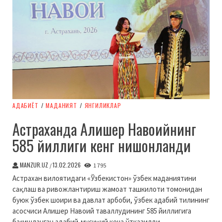
АДАБИЁТ
/
МАДАНИЯТ
/
ЯНГИЛИКЛАР
Астраханда Алишер Навоийнинг
585 йиллиги кенг нишонланди
MANZUR.UZ
13.02.2026
/
1 795
Астрахан вилоятидаги «Ўзбекистон» ўзбек маданиятини
сақлаш ва ривожлантириш жамоат ташкилоти томонидан
буюк ўзбек шоири ва давлат арбоби, ўзбек адабий тилининг
асосчиси Алишер Навоий таваллудининг 585 йиллигига
бағишланган адабий-мусиқий кеча ўтказилди.