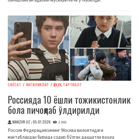
СИЁСАТ
/
ЯНГИЛИКЛАР
/
ҲУҚУҚ-ТАРТИБОТ
Россияда 10 ёшли тожикистонлик
бола пичоқлаб ўлдирилди
MANZUR.UZ
05.01.2026
/
2 095
Россия Федерациясининг Москва вилоятидаги
мактаблардан бирида содир бўлган даҳшатли воқеа