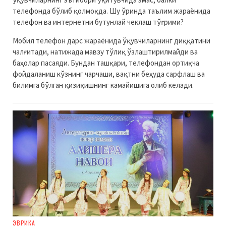
телефонда бўлиб қолмоқда. Шу ўринда таълим жараёнида
телефон ва интернетни бутунлай чеклаш тўғрими?
Мобил телефон дарс жараёнида ўқувчиларнинг диққатини
чалғитади, натижада мавзу тўлиқ ўзлаштирилмайди ва
баҳолар пасаяди. Бундан ташқари, телефондан ортиқча
фойдаланиш кўзнинг чарчаши, вақтни беҳуда сарфлаш ва
билимга бўлган қизиқишнинг камайишига олиб келади.
ЭВРИКА