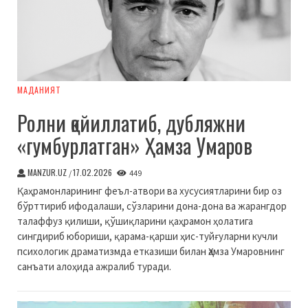
МАДАНИЯТ
Ролни қойиллатиб, дубляжни
«гумбурлатган» Ҳамза Умаров
MANZUR.UZ
17.02.2026
/
449
Қаҳрамонларининг феъл-атвори ва хусусиятларини бир оз
бўрттириб ифодалаши, сўзларини дона-дона ва жарангдор
талаффуз қилиши, қўшиқларини қаҳрамон ҳолатига
сингдириб юбориши, қарама-қарши ҳис-туйғуларни кучли
психологик драматизмда етказиши билан Ҳамза Умаровнинг
санъати алоҳида ажралиб туради.