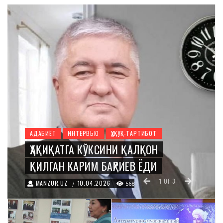
АДАБИЁТ
ИНТЕРВЬЮ
ҲУҚУҚ-ТАРТИБОТ
ҲАҚИҚАТГА КЎКСИНИ ҚАЛҚОН
ҚИЛГАН КАРИМ БАҲРИЕВ ЁДИ
1
OF
3
MANZUR.UZ
10.04.2026
/
568