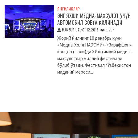
ЯНГИЛИКЛАР
ЭНГ ЯХШИ МЕДИА-МАҲСУЛОТ УЧУН
АВТОМОБИЛ СОВҒА ҚИЛИНАДИ
MANZUR.UZ
01.12.2018
/
1 957
Жорий йилнинг 10 декабрь куни
«Медиа-Холл НАЭСМИ» («Зарафшон»
концерт зали)да XИжтимоий медиа-
маҳсулотлар миллий фестивали
бўлиб ўтади. Фестивал “Ўзбекистон
маданий мероси...