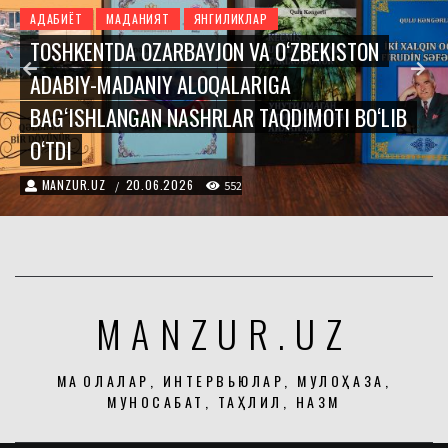
ЭВРИКА
В ТАШКЕНТЕ СОСТОЯЛАСЬ ПРЕЗЕНТАЦИЯ
ИЗДАНИЙ, ПОСВЯЩЁННЫХ АЗЕРБАЙДЖАНО-
УЗБЕКСКИМ ЛИТЕРАТУРНО-КУЛЬТУРНЫМ
СВЯЗЯМ
MANZUR.UZ
20.06.2026
/
225
MANZUR.UZ
МАҚОЛАЛАР, ИНТЕРВЬЮЛАР, МУЛОҲАЗА,
МУНОСАБАТ, ТАҲЛИЛ, НАЗМ