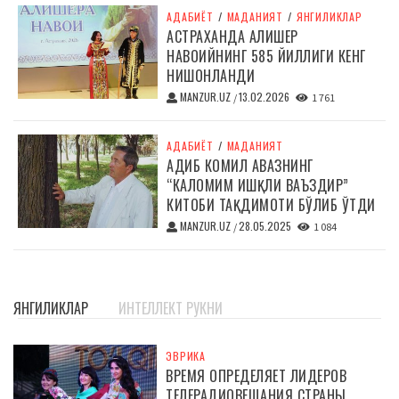
АДАБИЁТ
/
МАДАНИЯТ
/
ЯНГИЛИКЛАР
АСТРАХАНДА АЛИШЕР
НАВОИЙНИНГ 585 ЙИЛЛИГИ КЕНГ
НИШОНЛАНДИ
MANZUR.UZ
13.02.2026
/
1 761
АДАБИЁТ
/
МАДАНИЯТ
АДИБ КОМИЛ АВАЗНИНГ
“КАЛОМИМ ИШҚЛИ ВАЪЗДИР”
КИТОБИ ТАҚДИМОТИ БЎЛИБ ЎТДИ
MANZUR.UZ
28.05.2025
/
1 084
ЯНГИЛИКЛАР
ИНТЕЛЛЕКТ РУКНИ
ЭВРИКА
ВРЕМЯ ОПРЕДЕЛЯЕТ ЛИДЕРОВ
ТЕЛЕРАДИОВЕЩАНИЯ СТРАНЫ