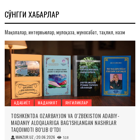
СЎНГГИ ХАБАРЛАР
Мақолалар, интервьюлар, мулоҳаза, муносабат, таҳлил, назм
АДАБИЁТ
МАДАНИЯТ
ЯНГИЛИКЛАР
TOSHKENTDA OZARBAYJON VA O‘ZBEKISTON ADABIY-
MADANIY ALOQALARIGA BAG‘ISHLANGAN NASHRLAR
TAQDIMOTI BO‘LIB O‘TDI
MANZUR.UZ
20.06.2026
/
518