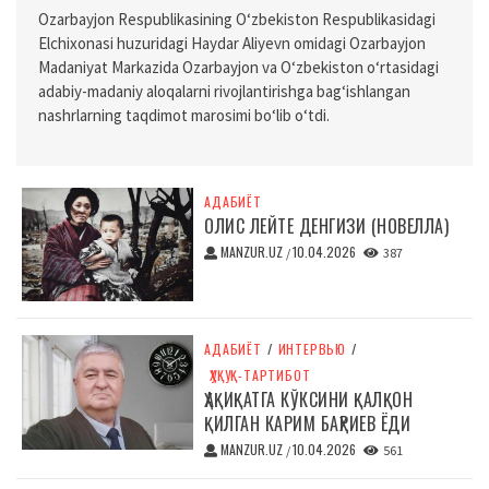
Ozarbayjon Respublikasining O‘zbekiston Respublikasidagi
Elchixonasi huzuridagi Haydar Aliyevn omidagi Ozarbayjon
Madaniyat Markazida Ozarbayjon va O‘zbekiston o‘rtasidagi
adabiy-madaniy aloqalarni rivojlantirishga bag‘ishlangan
nashrlarning taqdimot marosimi bo‘lib o‘tdi.
АДАБИЁТ
ОЛИС ЛЕЙТЕ ДЕНГИЗИ (НОВЕЛЛА)
MANZUR.UZ
10.04.2026
/
387
АДАБИЁТ
/
ИНТЕРВЬЮ
/
ҲУҚУҚ-ТАРТИБОТ
ҲАҚИҚАТГА КЎКСИНИ ҚАЛҚОН
ҚИЛГАН КАРИМ БАҲРИЕВ ЁДИ
MANZUR.UZ
10.04.2026
/
561