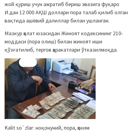
жой қуриш учун ажратиб бериш эвазига фуқаро
И.дан 12 000 АҚШ доллари пора талаб қилиб олган
вақтида ашёвий далиллар билан ушланган.
Мазкур ҳолат юзасидан Жиноят кодексининг 210-
моддаси (пора олиш) билан жиноят иши
қўзғатилиб, тергов ҳаракатлари ўтказилмоқда.
Kalit so`zlar:
ноқонуний
,
пора
,
ҳоким