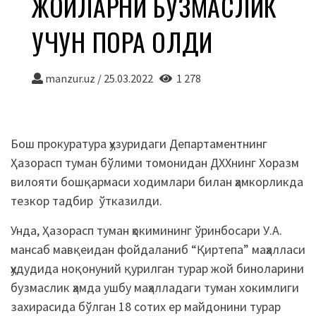
ЖОЙЛАРНИ БУЗМАСЛИК
УЧУН ПОРА ОЛДИ
manzur.uz
/
25.03.2022
1 278
Бош прокуратура ҳузуридаги Департаментнинг
Ҳазорасп туман бўлими томонидан ДХХнинг Хоразм
вилояти бошқармаси ходимлари билан ҳамкорликда
тезкор тадбир ўтказилди.
Унда, Ҳазорасп туман ҳокимининг ўринбосари У.А.
мансаб мавқеидан фойдаланиб “Қиртепа” маҳалласи
ҳудудида ноқонуний қурилган турар жой биноларини
бузмаслик ҳамда ушбу маҳалладаги туман хокимлиги
захирасида бўлган 18 сотих ер майдонини турар