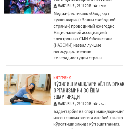
MANZUR.UZ
28.11.2018
/
1 987
Медиа-фестиваль «Озод юрт
тулкинлари» («Волны свободной
страны») проводимый ежегодно
Национальной ассоциацией
электронных СМИ Узбекистана
(НАЭСМИ) назвал лучшие
негосударственные
телерадиостудии страны....
ИНТЕРВЬЮ
ЧЎЗИЛИШ МАШҚЛАРИ АЁЛ ВА ЭРКАК
ОРГАНИЗМИНИ 30 ЁШГА
ЁШАРТИРАДИ
MANZUR.UZ
29.11.2018
/
2 520
Бадантарбия ва спорт машқларининг
инсон саломатлигига ижобий таъсир
кўрсатиши ҳақида кўп эшитганмиз.