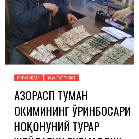
ЯНГИЛИКЛАР
ҲУҚУҚ-ТАРТИБОТ
ҲАЗОРАСП ТУМАН
ҲОКИМИНИНГ ЎРИНБОСАРИ
НОҚОНУНИЙ ТУРАР