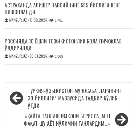
АСТРАХАНДА АЛИШЕР НАВОИЙНИНГ 585 ЙИЛЛИГИ КЕНГ
НИШОНЛАНДИ
MANZUR.UZ
13.02.2026
/
1 761
РОССИЯДА 10 ЁШЛИ ТОЖИКИСТОНЛИК БОЛА ПИЧОҚЛАБ
ЎЛДИРИЛДИ
MANZUR.UZ
05.01.2026
/
2 065
Навигация
ТУРКИЯ-ЎЗБЕКИСТОН МУНОСАБАТЛАРИНИНГ
по
30 ЙИЛЛИГИ” МАВЗУСИДА ТАДБИР БЎЛИБ
ЎТДИ
записям
«ҚАЙТА ТАНЛАШ ИМКОНИ БЕРИЛСА, МЕН
ФАҚАТ ШУ ҲАЁТ ЙЎЛИМНИ ТАНЛАРДИМ…»