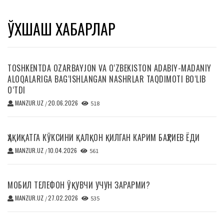
ЎХШАШ ХАБАРЛАР
TOSHKENTDA OZARBAYJON VA O‘ZBEKISTON ADABIY-MADANIY
ALOQALARIGA BAG‘ISHLANGAN NASHRLAR TAQDIMOTI BO‘LIB
O‘TDI
MANZUR.UZ
20.06.2026
/
518
ҲАҚИҚАТГА КЎКСИНИ ҚАЛҚОН ҚИЛГАН КАРИМ БАҲРИЕВ ЁДИ
MANZUR.UZ
10.04.2026
/
561
МОБИЛ ТЕЛЕФОН ЎҚУВЧИ УЧУН ЗАРАРМИ?
MANZUR.UZ
27.02.2026
/
535