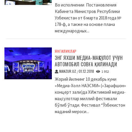
Во исполнении Постановления
Кабинета Министров Республики
Узбекистан от 6 марта 2018 года №
178-ф, а также на основе плана
международных...
ЯНГИЛИКЛАР
ЭНГ ЯХШИ МЕДИА-МАҲСУЛОТ УЧУН
АВТОМОБИЛ СОВҒА ҚИЛИНАДИ
MANZUR.UZ
01.12.2018
/
1 952
Жорий йилнинг 10 декабрь куни
«Медиа-Холл НАЭСМИ» («Зарафшон»
концерт зали)да XИжтимоий медиа-
маҳсулотлар миллий фестивали
бўлиб ўтади. Фестивал “Ўзбекистон
маданий мероси...