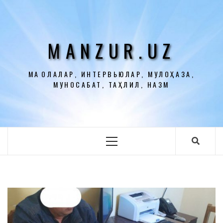
Перейти
к
содержимому
MANZUR.UZ
МАҚОЛАЛАР, ИНТЕРВЬЮЛАР, МУЛОҲАЗА,
МУНОСАБАТ, ТАҲЛИЛ, НАЗМ
Основное
меню