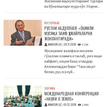
Жисмоний машғулотларнинг турлари
ва йўналишлари жуда кўп. Уларни...
ИНТЕРВЬЮ
РУСТАМ АБДУЛЛАЕВ: «ЁҚИМЛИ
МУСИҚА ЗАИФ ҲУЖАЙРАЛАРНИ
ЖОНЛАНТИРАДИ»
MANZUR.UZ
29.11.2018
/
2 194
Мусиқанинг вазифаси инсонни
гўзаллик оламига етаклаб, унга яхши
кайфият, илҳом бахш этишдир.
Алломалардан бири: “Тана овқат
билан, руҳ эса куй...
ЭВРИКА
МЕЖДУНАРОДНАЯ КОНФЕРЕНЦИЯ
«НАУКИ О ЗЕМЛЕ»
MANZUR.UZ
01.12.2018
/
2 440