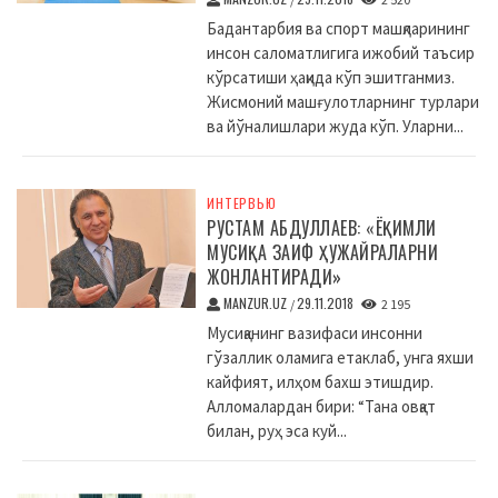
Бадантарбия ва спорт машқларининг
инсон саломатлигига ижобий таъсир
кўрсатиши ҳақида кўп эшитганмиз.
Жисмоний машғулотларнинг турлари
ва йўналишлари жуда кўп. Уларни...
ИНТЕРВЬЮ
РУСТАМ АБДУЛЛАЕВ: «ЁҚИМЛИ
МУСИҚА ЗАИФ ҲУЖАЙРАЛАРНИ
ЖОНЛАНТИРАДИ»
MANZUR.UZ
29.11.2018
/
2 195
Мусиқанинг вазифаси инсонни
гўзаллик оламига етаклаб, унга яхши
кайфият, илҳом бахш этишдир.
Алломалардан бири: “Тана овқат
билан, руҳ эса куй...