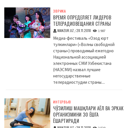
ЭВРИКА
ВРЕМЯ ОПРЕДЕЛЯЕТ ЛИДЕРОВ
ТЕЛЕРАДИОВЕЩАНИЯ СТРАНЫ
MANZUR.UZ
28.11.2018
/
1 987
Медиа-фестиваль «Озод юрт
тулкинлари» («Волны свободной
страны») проводимый ежегодно
Национальной ассоциацией
электронных СМИ Узбекистана
(НАЭСМИ) назвал лучшие
негосударственные
телерадиостудии страны....
ИНТЕРВЬЮ
ЧЎЗИЛИШ МАШҚЛАРИ АЁЛ ВА ЭРКАК
ОРГАНИЗМИНИ 30 ЁШГА
ЁШАРТИРАДИ
MANZUR.UZ
29.11.2018
/
2 520