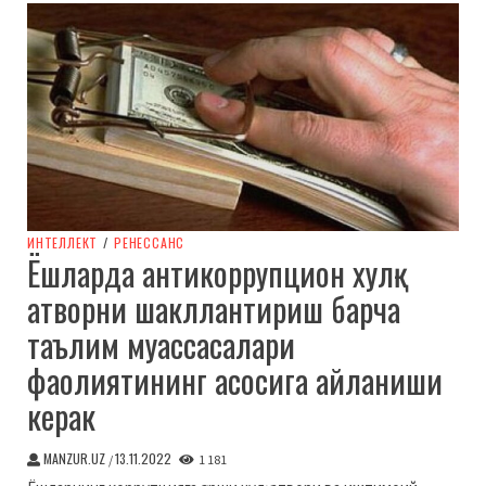
ИНТЕЛЛЕКТ
/
РЕНЕССАНС
Ёшларда антикоррупцион хулқ-
атворни шакллантириш барча
таълим муассасалари
фаолиятининг асосига айланиши
керак
MANZUR.UZ
13.11.2022
/
1 181