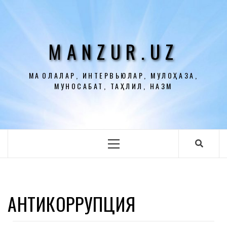
Перейти
к
содержимому
MANZUR.UZ
МАҚОЛАЛАР, ИНТЕРВЬЮЛАР, МУЛОҲАЗА,
МУНОСАБАТ, ТАҲЛИЛ, НАЗМ
Основное
меню
АНТИКОРРУПЦИЯ