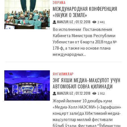
ЭВРИКА
МЕЖДУНАРОДНАЯ КОНФЕРЕНЦИЯ
«НАУКИ О ЗЕМЛЕ»
MANZUR.UZ
01.12.2018
/
2 441
Во исполнении Постановления
Кабинета Министров Республики
Узбекистан от 6 марта 2018 года №
178-ф, а также на основе плана
международных...
ЯНГИЛИКЛАР
ЭНГ ЯХШИ МЕДИА-МАҲСУЛОТ УЧУН
АВТОМОБИЛ СОВҒА ҚИЛИНАДИ
MANZUR.UZ
01.12.2018
/
1 952
Жорий йилнинг 10 декабрь куни
«Медиа-Холл НАЭСМИ» («Зарафшон»
концерт зали)да XИжтимоий медиа-
маҳсулотлар миллий фестивали
бўлиб ўтади. Фестивал “Ўзбекистон