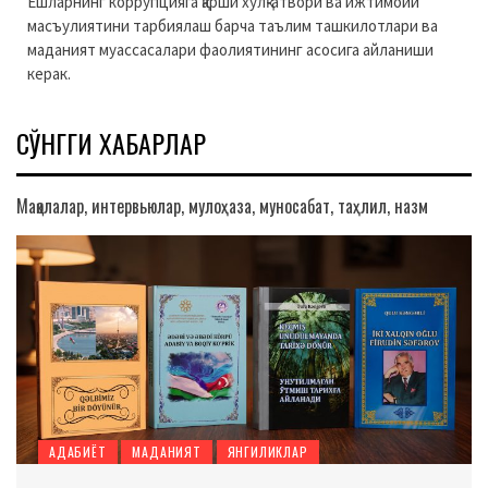
Ёшларнинг коррупцияга қарши хулқ-атвори ва ижтимоий
масъулиятини тарбиялаш барча таълим ташкилотлари ва
маданият муассасалари фаолиятининг асосига айланиши
керак.
СЎНГГИ ХАБАРЛАР
Мақолалар, интервьюлар, мулоҳаза, муносабат, таҳлил, назм
АДАБИЁТ
МАДАНИЯТ
ЯНГИЛИКЛАР