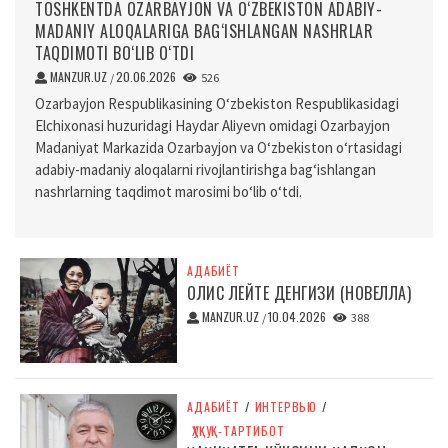
TOSHKENTDA OZARBAYJON VA O‘ZBEKISTON ADABIY-
MADANIY ALOQALARIGA BAG‘ISHLANGAN NASHRLAR
TAQDIMOTI BO‘LIB O‘TDI
MANZUR.UZ
20.06.2026
/
526
Ozarbayjon Respublikasining O‘zbekiston Respublikasidagi
Elchixonasi huzuridagi Haydar Aliyevn omidagi Ozarbayjon
Madaniyat Markazida Ozarbayjon va O‘zbekiston o‘rtasidagi
adabiy-madaniy aloqalarni rivojlantirishga bag‘ishlangan
nashrlarning taqdimot marosimi bo‘lib o‘tdi.
АДАБИЁТ
ОЛИС ЛЕЙТЕ ДЕНГИЗИ (НОВЕЛЛА)
MANZUR.UZ
10.04.2026
/
388
АДАБИЁТ
/
ИНТЕРВЬЮ
/
ҲУҚУҚ-ТАРТИБОТ