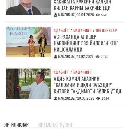
ҲАҚИҚАТГА КЎКСИНИ ҚАЛҚОН
ҚИЛГАН КАРИМ БАҲРИЕВ ЁДИ
MANZUR.UZ
10.04.2026
/
564
АДАБИЁТ
/
МАДАНИЯТ
/
ЯНГИЛИКЛАР
АСТРАХАНДА АЛИШЕР
НАВОИЙНИНГ 585 ЙИЛЛИГИ КЕНГ
НИШОНЛАНДИ
MANZUR.UZ
13.02.2026
/
1 769
АДАБИЁТ
/
МАДАНИЯТ
АДИБ КОМИЛ АВАЗНИНГ
“КАЛОМИМ ИШҚЛИ ВАЪЗДИР”
КИТОБИ ТАҚДИМОТИ БЎЛИБ ЎТДИ
MANZUR.UZ
28.05.2025
/
1 084
ЯНГИЛИКЛАР
ИНТЕЛЛЕКТ РУКНИ