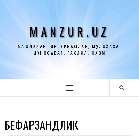
Перейти
к
содержимому
MANZUR.UZ
МАҚОЛАЛАР, ИНТЕРВЬЮЛАР, МУЛОҲАЗА,
МУНОСАБАТ, ТАҲЛИЛ, НАЗМ
Основное
меню
БЕФАРЗАНДЛИК