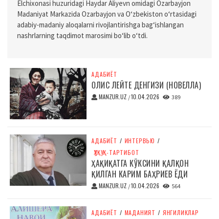
Elchixonasi huzuridagi Haydar Aliyevn omidagi Ozarbayjon
Madaniyat Markazida Ozarbayjon va O‘zbekiston o‘rtasidagi
adabiy-madaniy aloqalarni rivojlantirishga bag‘ishlangan
nashrlarning taqdimot marosimi bo‘lib o‘tdi.
АДАБИЁТ
ОЛИС ЛЕЙТЕ ДЕНГИЗИ (НОВЕЛЛА)
MANZUR.UZ
10.04.2026
/
389
АДАБИЁТ
/
ИНТЕРВЬЮ
/
ҲУҚУҚ-ТАРТИБОТ
ҲАҚИҚАТГА КЎКСИНИ ҚАЛҚОН
ҚИЛГАН КАРИМ БАҲРИЕВ ЁДИ
MANZUR.UZ
10.04.2026
/
564
АДАБИЁТ
/
МАДАНИЯТ
/
ЯНГИЛИКЛАР