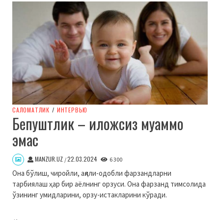
CАЛОМАТЛИК
/
ИНТЕРВЬЮ
Бепуштлик – иложсиз муаммо
эмас
MANZUR.UZ
22.03.2024
/
6 300
Она бўлиш, чиройли, ақлли-одобли фарзандларни
тарбиялаш ҳар бир аёлнинг орзуси. Она фарзанд тимсолида
ўзининг умидларини, орзу-истакларини кўради.