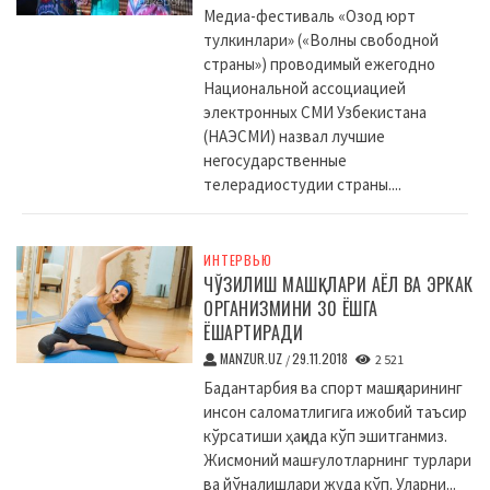
Медиа-фестиваль «Озод юрт
тулкинлари» («Волны свободной
страны») проводимый ежегодно
Национальной ассоциацией
электронных СМИ Узбекистана
(НАЭСМИ) назвал лучшие
негосударственные
телерадиостудии страны....
ИНТЕРВЬЮ
ЧЎЗИЛИШ МАШҚЛАРИ АЁЛ ВА ЭРКАК
ОРГАНИЗМИНИ 30 ЁШГА
ЁШАРТИРАДИ
MANZUR.UZ
29.11.2018
/
2 521
Бадантарбия ва спорт машқларининг
инсон саломатлигига ижобий таъсир
кўрсатиши ҳақида кўп эшитганмиз.
Жисмоний машғулотларнинг турлари
ва йўналишлари жуда кўп. Уларни...