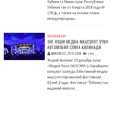
Кабинета Министров Республики
Узбекистан от 6 марта 2018 года №
178-ф, а также на основе плана
международных...
ЯНГИЛИКЛАР
ЭНГ ЯХШИ МЕДИА-МАҲСУЛОТ УЧУН
АВТОМОБИЛ СОВҒА ҚИЛИНАДИ
MANZUR.UZ
01.12.2018
/
1 952
Жорий йилнинг 10 декабрь куни
«Медиа-Холл НАЭСМИ» («Зарафшон»
концерт зали)да XИжтимоий медиа-
маҳсулотлар миллий фестивали
бўлиб ўтади. Фестивал “Ўзбекистон
маданий мероси...