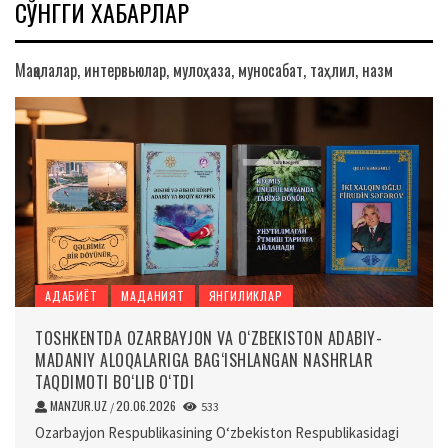
СЎНГГИ ХАБАРЛАР
Мақолалар, интервьюлар, мулоҳаза, муносабат, таҳлил, назм
АДАБИЁТ
МАДАНИЯТ
ЯНГИЛИКЛАР
TOSHKENTDA OZARBAYJON VA O‘ZBEKISTON ADABIY-
MADANIY ALOQALARIGA BAG‘ISHLANGAN NASHRLAR
TAQDIMOTI BO‘LIB O‘TDI
MANZUR.UZ
20.06.2026
/
533
Ozarbayjon Respublikasining O‘zbekiston Respublikasidagi