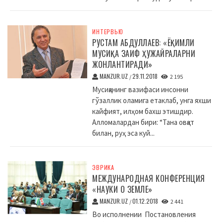
ИНТЕРВЬЮ
РУСТАМ АБДУЛЛАЕВ: «ЁҚИМЛИ
МУСИҚА ЗАИФ ҲУЖАЙРАЛАРНИ
ЖОНЛАНТИРАДИ»
MANZUR.UZ
29.11.2018
/
2 195
Мусиқанинг вазифаси инсонни
гўзаллик оламига етаклаб, унга яхши
кайфият, илҳом бахш этишдир.
Алломалардан бири: “Тана овқат
билан, руҳ эса куй...
ЭВРИКА
МЕЖДУНАРОДНАЯ КОНФЕРЕНЦИЯ
«НАУКИ О ЗЕМЛЕ»
MANZUR.UZ
01.12.2018
/
2 441
Во исполнении Постановления