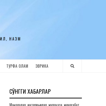
ЛИЛ, НАЗМ
ТУРФА ОЛАМ
ЭВРИКА
СЎНГГИ ХАБАРЛАР
Мақолалар, интервьюлар, мулоҳаза, муносабат,