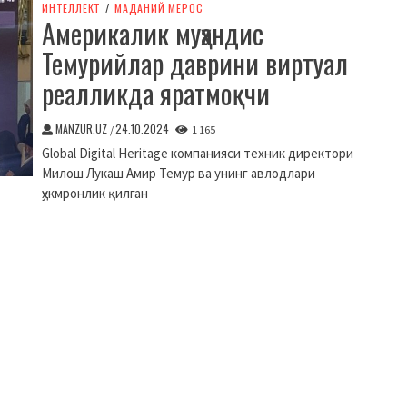
ИНТЕЛЛЕКТ
/
МАДАНИЙ МЕРОС
Америкалик муҳандис
Темурийлар даврини виртуал
реалликда яратмоқчи
MANZUR.UZ
24.10.2024
/
1 165
Global Digital Heritage компанияси техник директори
Милош Лукаш Амир Темур ва унинг авлодлари
ҳукмронлик қилган