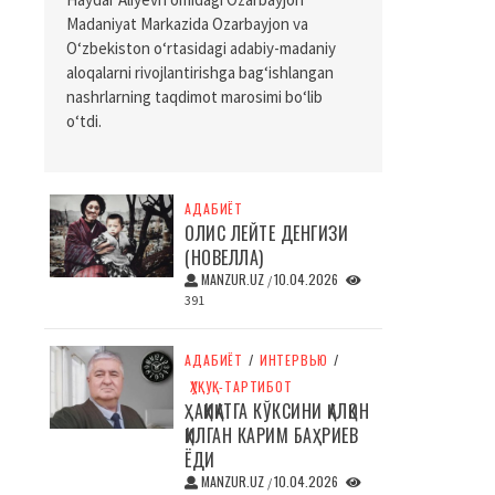
Madaniyat Markazida Ozarbayjon va
O‘zbekiston o‘rtasidagi adabiy-madaniy
aloqalarni rivojlantirishga bag‘ishlangan
nashrlarning taqdimot marosimi bo‘lib
o‘tdi.
АДАБИЁТ
ОЛИС ЛЕЙТЕ ДЕНГИЗИ
(НОВЕЛЛА)
MANZUR.UZ
10.04.2026
/
391
АДАБИЁТ
/
ИНТЕРВЬЮ
/
ҲУҚУҚ-ТАРТИБОТ
ҲАҚИҚАТГА КЎКСИНИ ҚАЛҚОН
ҚИЛГАН КАРИМ БАҲРИЕВ
ЁДИ
MANZUR.UZ
10.04.2026
/