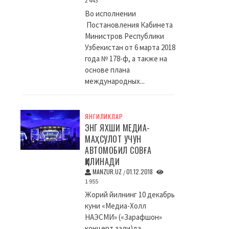
2 443
Во исполнении
Постановления Кабинета
Министров Республики
Узбекистан от 6 марта 2018
года № 178-ф, а также на
основе плана
международных...
ЯНГИЛИКЛАР
ЭНГ ЯХШИ МЕДИА-
МАҲСУЛОТ УЧУН
АВТОМОБИЛ СОВҒА
ҚИЛИНАДИ
MANZUR.UZ
01.12.2018
/
1 955
Жорий йилнинг 10 декабрь
куни «Медиа-Холл
НАЭСМИ» («Зарафшон»
концерт зали)да