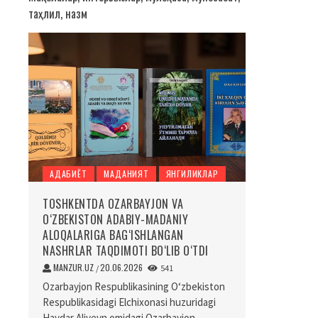
таҳлил, назм
АДАБИЁТ
МАДАНИЯТ
ЯНГИЛИКЛАР
TOSHKENTDA OZARBAYJON VA
O‘ZBEKISTON ADABIY-MADANIY
ALOQALARIGA BAG‘ISHLANGAN
NASHRLAR TAQDIMOTI BO‘LIB O‘TDI
MANZUR.UZ
20.06.2026
/
541
Ozarbayjon Respublikasining O‘zbekiston
Respublikasidagi Elchixonasi huzuridagi
Haydar Aliyevn omidagi Ozarbayjon