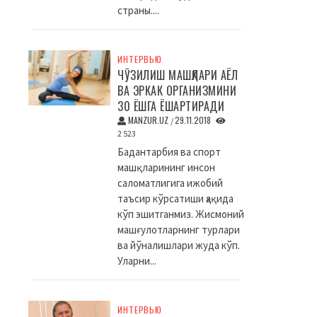
страны....
ИНТЕРВЬЮ
ЧЎЗИЛИШ МАШҚЛАРИ АЁЛ
ВА ЭРКАК ОРГАНИЗМИНИ
30 ЁШГА ЁШАРТИРАДИ
MANZUR.UZ
29.11.2018
/
2 523
Бадантарбия ва спорт
машқларининг инсон
саломатлигига ижобий
таъсир кўрсатиши ҳақида
кўп эшитганмиз. Жисмоний
машғулотларнинг турлари
ва йўналишлари жуда кўп.
Уларни...
ИНТЕРВЬЮ