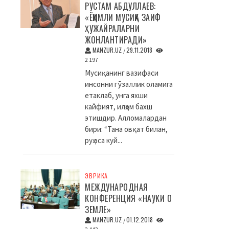
РУСТАМ АБДУЛЛАЕВ:
«ЁҚИМЛИ МУСИҚА ЗАИФ
ҲУЖАЙРАЛАРНИ
ЖОНЛАНТИРАДИ»
MANZUR.UZ
29.11.2018
/
2 197
Мусиқанинг вазифаси
инсонни гўзаллик оламига
етаклаб, унга яхши
кайфият, илҳом бахш
этишдир. Алломалардан
бири: “Тана овқат билан,
руҳ эса куй...
ЭВРИКА
МЕЖДУНАРОДНАЯ
КОНФЕРЕНЦИЯ «НАУКИ О
ЗЕМЛЕ»
MANZUR.UZ
01.12.2018
/