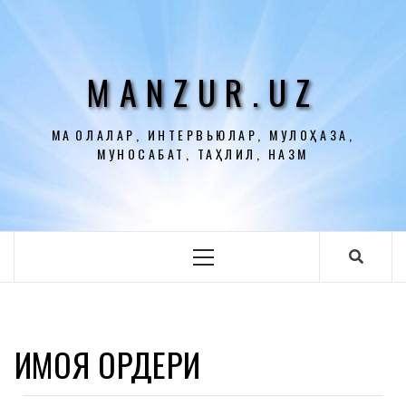
Перейти
к
содержимому
MANZUR.UZ
МАҚОЛАЛАР, ИНТЕРВЬЮЛАР, МУЛОҲАЗА,
МУНОСАБАТ, ТАҲЛИЛ, НАЗМ
Основное
меню
ҲИМОЯ ОРДЕРИ