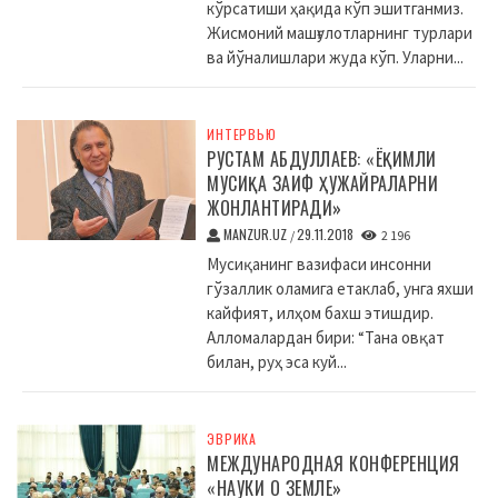
кўрсатиши ҳақида кўп эшитганмиз.
Жисмоний машғулотларнинг турлари
ва йўналишлари жуда кўп. Уларни...
ИНТЕРВЬЮ
РУСТАМ АБДУЛЛАЕВ: «ЁҚИМЛИ
МУСИҚА ЗАИФ ҲУЖАЙРАЛАРНИ
ЖОНЛАНТИРАДИ»
MANZUR.UZ
29.11.2018
/
2 196
Мусиқанинг вазифаси инсонни
гўзаллик оламига етаклаб, унга яхши
кайфият, илҳом бахш этишдир.
Алломалардан бири: “Тана овқат
билан, руҳ эса куй...
ЭВРИКА
МЕЖДУНАРОДНАЯ КОНФЕРЕНЦИЯ
«НАУКИ О ЗЕМЛЕ»