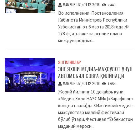
MANZUR.UZ
01.12.2018
/
2 443
Во исполнении Постановления
Кабинета Министров Республики
Узбекистан от 6 марта 2018 года №
178-ф, а также на основе плана
международных...
ЯНГИЛИКЛАР
ЭНГ ЯХШИ МЕДИА-МАҲСУЛОТ УЧУН
АВТОМОБИЛ СОВҒА ҚИЛИНАДИ
MANZUR.UZ
01.12.2018
/
1 954
Жорий йилнинг 10 декабрь куни
«Медиа-Холл НАЭСМИ» («Зарафшон»
концерт зали)да XИжтимоий медиа-
маҳсулотлар миллий фестивали
бўлиб ўтади. Фестивал “Ўзбекистон
маданий мероси...