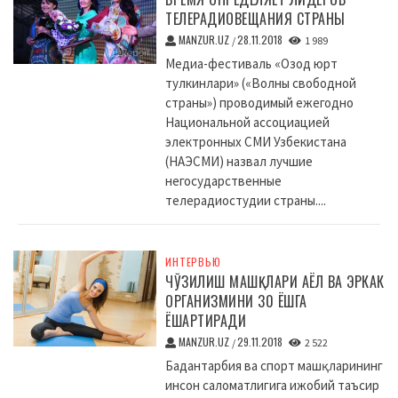
ТЕЛЕРАДИОВЕЩАНИЯ СТРАНЫ
MANZUR.UZ
28.11.2018
/
1 989
Медиа-фестиваль «Озод юрт
тулкинлари» («Волны свободной
страны») проводимый ежегодно
Национальной ассоциацией
электронных СМИ Узбекистана
(НАЭСМИ) назвал лучшие
негосударственные
телерадиостудии страны....
ИНТЕРВЬЮ
ЧЎЗИЛИШ МАШҚЛАРИ АЁЛ ВА ЭРКАК
ОРГАНИЗМИНИ 30 ЁШГА
ЁШАРТИРАДИ
MANZUR.UZ
29.11.2018
/
2 522
Бадантарбия ва спорт машқларининг
инсон саломатлигига ижобий таъсир