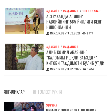
АДАБИЁТ
/
МАДАНИЯТ
/
ЯНГИЛИКЛАР
АСТРАХАНДА АЛИШЕР
НАВОИЙНИНГ 585 ЙИЛЛИГИ КЕНГ
НИШОНЛАНДИ
MANZUR.UZ
13.02.2026
/
1 777
АДАБИЁТ
/
МАДАНИЯТ
АДИБ КОМИЛ АВАЗНИНГ
“КАЛОМИМ ИШҚЛИ ВАЪЗДИР”
КИТОБИ ТАҚДИМОТИ БЎЛИБ ЎТДИ
MANZUR.UZ
28.05.2025
/
1 086
ЯНГИЛИКЛАР
ИНТЕЛЛЕКТ РУКНИ
ЭВРИКА
ВРЕМЯ ОПРЕДЕЛЯЕТ ЛИДЕРОВ