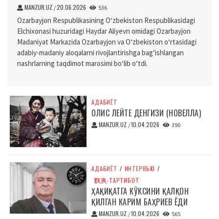
MANZUR.UZ
20.06.2026
/
536
Ozarbayjon Respublikasining O‘zbekiston Respublikasidagi
Elchixonasi huzuridagi Haydar Aliyevn omidagi Ozarbayjon
Madaniyat Markazida Ozarbayjon va O‘zbekiston o‘rtasidagi
adabiy-madaniy aloqalarni rivojlantirishga bag‘ishlangan
nashrlarning taqdimot marosimi bo‘lib o‘tdi.
АДАБИЁТ
ОЛИС ЛЕЙТЕ ДЕНГИЗИ (НОВЕЛЛА)
MANZUR.UZ
10.04.2026
/
390
АДАБИЁТ
/
ИНТЕРВЬЮ
/
ҲУҚУҚ-ТАРТИБОТ
ҲАҚИҚАТГА КЎКСИНИ ҚАЛҚОН
ҚИЛГАН КАРИМ БАҲРИЕВ ЁДИ
MANZUR.UZ
10.04.2026
/
565