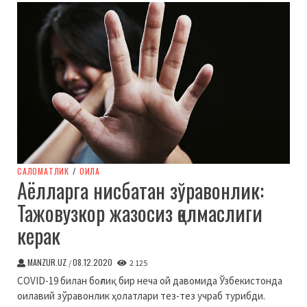
CАЛОМАТЛИК
/
ОИЛА
Аёлларга нисбатан зўравонлик:
Тажовузкор жазосиз қолмаслиги
керак
MANZUR.UZ
08.12.2020
/
2 125
COVID-19 билан боғлиқ бир неча ой давомида Ўзбекистонда
оилавий зўравонлик ҳолатлари тез-тез учраб турибди.