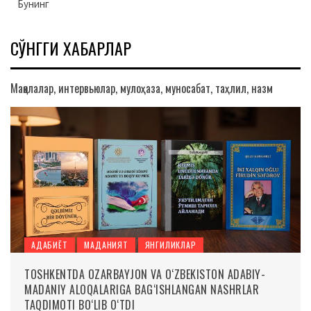
Бунинг
СЎНГГИ ХАБАРЛАР
Мақолалар, интервьюлар, мулоҳаза, муносабат, таҳлил, назм
АДАБИЁТ
МАДАНИЯТ
ЯНГИЛИКЛАР
TOSHKENTDA OZARBAYJON VA O‘ZBEKISTON ADABIY-
MADANIY ALOQALARIGA BAG‘ISHLANGAN NASHRLAR
TAQDIMOTI BO‘LIB O‘TDI