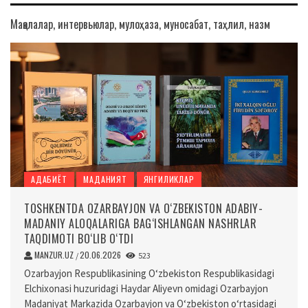
Мақолалар, интервьюлар, мулоҳаза, муносабат, таҳлил, назм
АДАБИЁТ
МАДАНИЯТ
ЯНГИЛИКЛАР
TOSHKENTDA OZARBAYJON VA O‘ZBEKISTON ADABIY-
MADANIY ALOQALARIGA BAG‘ISHLANGAN NASHRLAR
TAQDIMOTI BO‘LIB O‘TDI
MANZUR.UZ
20.06.2026
/
523
Ozarbayjon Respublikasining O‘zbekiston Respublikasidagi
Elchixonasi huzuridagi Haydar Aliyevn omidagi Ozarbayjon
Madaniyat Markazida Ozarbayjon va O‘zbekiston o‘rtasidagi