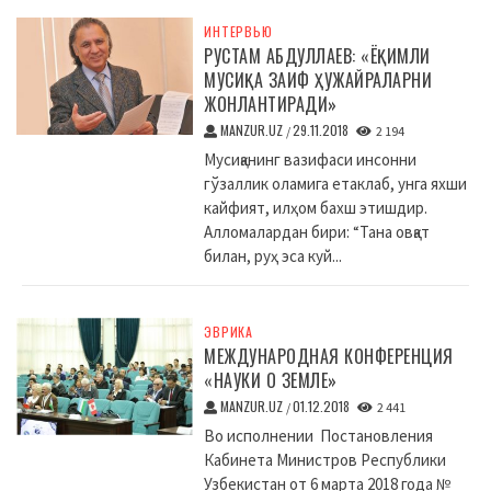
ИНТЕРВЬЮ
РУСТАМ АБДУЛЛАЕВ: «ЁҚИМЛИ
МУСИҚА ЗАИФ ҲУЖАЙРАЛАРНИ
ЖОНЛАНТИРАДИ»
MANZUR.UZ
29.11.2018
/
2 194
Мусиқанинг вазифаси инсонни
гўзаллик оламига етаклаб, унга яхши
кайфият, илҳом бахш этишдир.
Алломалардан бири: “Тана овқат
билан, руҳ эса куй...
ЭВРИКА
МЕЖДУНАРОДНАЯ КОНФЕРЕНЦИЯ
«НАУКИ О ЗЕМЛЕ»
MANZUR.UZ
01.12.2018
/
2 441
Во исполнении Постановления
Кабинета Министров Республики
Узбекистан от 6 марта 2018 года №