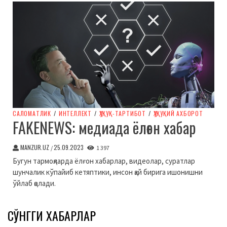
CАЛОМАТЛИК
/
ИНТЕЛЛЕКТ
/
ҲУҚУҚ-ТАРТИБОТ
/
ҲУҚУҚИЙ АХБОРОТ
FAKENEWS: медиада ёлғон хабар
MANZUR.UZ
25.09.2023
/
1 397
Бугун тармоқларда ёлғон хабарлар, видеолар, суратлар
шунчалик кўпайиб кетяптики, инсон қай бирига ишонишни
ўйлаб қолади.
СЎНГГИ ХАБАРЛАР