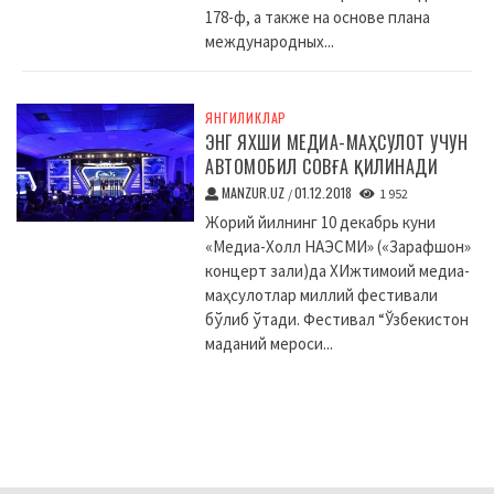
178-ф, а также на основе плана
международных...
ЯНГИЛИКЛАР
ЭНГ ЯХШИ МЕДИА-МАҲСУЛОТ УЧУН
АВТОМОБИЛ СОВҒА ҚИЛИНАДИ
MANZUR.UZ
01.12.2018
/
1 952
Жорий йилнинг 10 декабрь куни
«Медиа-Холл НАЭСМИ» («Зарафшон»
концерт зали)да XИжтимоий медиа-
маҳсулотлар миллий фестивали
бўлиб ўтади. Фестивал “Ўзбекистон
маданий мероси...