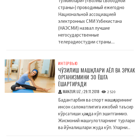
тулкинлари» («Волны свободной
страны») проводимый ежегодно
Национальной ассоциацией
электронных СМИ Узбекистана
(НАЭСМИ) назвал лучшие
негосударственные
телерадиостудии страны....
ИНТЕРВЬЮ
ЧЎЗИЛИШ МАШҚЛАРИ АЁЛ ВА ЭРКАК
ОРГАНИЗМИНИ 30 ЁШГА
ЁШАРТИРАДИ
MANZUR.UZ
29.11.2018
/
2 520
Бадантарбия ва спорт машқларининг
инсон саломатлигига ижобий таъсир
кўрсатиши ҳақида кўп эшитганмиз.
Жисмоний машғулотларнинг турлари
ва йўналишлари жуда кўп. Уларни...