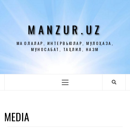
Перейти
к
содержимому
MANZUR.UZ
МАҚОЛАЛАР, ИНТЕРВЬЮЛАР, МУЛОҲАЗА,
МУНОСАБАТ, ТАҲЛИЛ, НАЗМ
Основное
меню
MEDIA