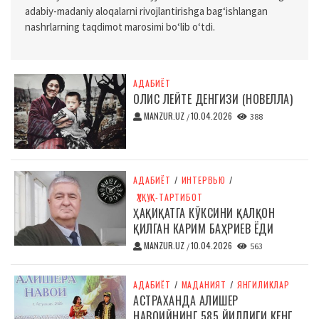
adabiy-madaniy aloqalarni rivojlantirishga bag‘ishlangan
nashrlarning taqdimot marosimi bo‘lib o‘tdi.
АДАБИЁТ
ОЛИС ЛЕЙТЕ ДЕНГИЗИ (НОВЕЛЛА)
MANZUR.UZ
10.04.2026
/
388
АДАБИЁТ
/
ИНТЕРВЬЮ
/
ҲУҚУҚ-ТАРТИБОТ
ҲАҚИҚАТГА КЎКСИНИ ҚАЛҚОН
ҚИЛГАН КАРИМ БАҲРИЕВ ЁДИ
MANZUR.UZ
10.04.2026
/
563
АДАБИЁТ
/
МАДАНИЯТ
/
ЯНГИЛИКЛАР
АСТРАХАНДА АЛИШЕР
НАВОИЙНИНГ 585 ЙИЛЛИГИ КЕНГ