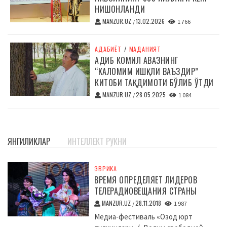
НИШОНЛАНДИ
MANZUR.UZ
13.02.2026
/
1 766
АДАБИЁТ
/
МАДАНИЯТ
АДИБ КОМИЛ АВАЗНИНГ
“КАЛОМИМ ИШҚЛИ ВАЪЗДИР”
КИТОБИ ТАҚДИМОТИ БЎЛИБ ЎТДИ
MANZUR.UZ
28.05.2025
/
1 084
ЯНГИЛИКЛАР
ИНТЕЛЛЕКТ РУКНИ
ЭВРИКА
ВРЕМЯ ОПРЕДЕЛЯЕТ ЛИДЕРОВ
ТЕЛЕРАДИОВЕЩАНИЯ СТРАНЫ
MANZUR.UZ
28.11.2018
/
1 987
Медиа-фестиваль «Озод юрт