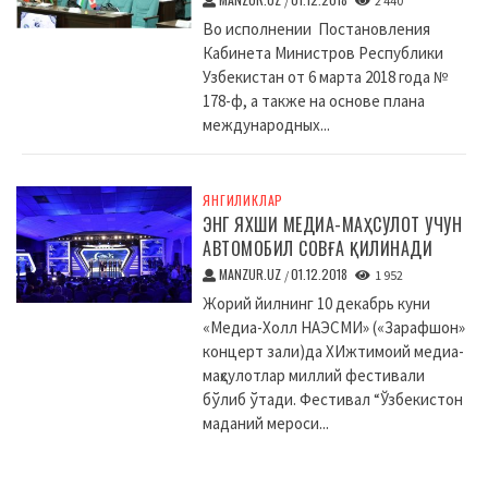
/
2 440
Во исполнении Постановления
Кабинета Министров Республики
Узбекистан от 6 марта 2018 года №
178-ф, а также на основе плана
международных...
ЯНГИЛИКЛАР
ЭНГ ЯХШИ МЕДИА-МАҲСУЛОТ УЧУН
АВТОМОБИЛ СОВҒА ҚИЛИНАДИ
MANZUR.UZ
01.12.2018
/
1 952
Жорий йилнинг 10 декабрь куни
«Медиа-Холл НАЭСМИ» («Зарафшон»
концерт зали)да XИжтимоий медиа-
маҳсулотлар миллий фестивали
бўлиб ўтади. Фестивал “Ўзбекистон
маданий мероси...