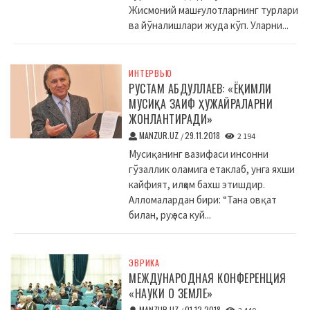
Жисмоний машғулотларнинг турлари
ва йўналишлари жуда кўп. Уларни...
ИНТЕРВЬЮ
РУСТАМ АБДУЛЛАЕВ: «ЁҚИМЛИ
МУСИҚА ЗАИФ ҲУЖАЙРАЛАРНИ
ЖОНЛАНТИРАДИ»
MANZUR.UZ
29.11.2018
/
2 194
Мусиқанинг вазифаси инсонни
гўзаллик оламига етаклаб, унга яхши
кайфият, илҳом бахш этишдир.
Алломалардан бири: “Тана овқат
билан, руҳ эса куй...
ЭВРИКА
МЕЖДУНАРОДНАЯ КОНФЕРЕНЦИЯ
«НАУКИ О ЗЕМЛЕ»
MANZUR.UZ
01.12.2018