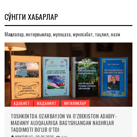
СЎНГГИ ХАБАРЛАР
Мақолалар, интервьюлар, мулоҳаза, муносабат, таҳлил, назм
АДАБИЁТ
МАДАНИЯТ
ЯНГИЛИКЛАР
TOSHKENTDA OZARBAYJON VA O‘ZBEKISTON ADABIY-
MADANIY ALOQALARIGA BAG‘ISHLANGAN NASHRLAR
TAQDIMOTI BO‘LIB O‘TDI
MANZUR.UZ
20.06.2026