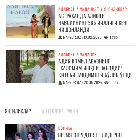
АДАБИЁТ
/
МАДАНИЯТ
/
ЯНГИЛИКЛАР
АСТРАХАНДА АЛИШЕР
НАВОИЙНИНГ 585 ЙИЛЛИГИ КЕНГ
НИШОНЛАНДИ
MANZUR.UZ
13.02.2026
/
1 760
АДАБИЁТ
/
МАДАНИЯТ
АДИБ КОМИЛ АВАЗНИНГ
“КАЛОМИМ ИШҚЛИ ВАЪЗДИР”
КИТОБИ ТАҚДИМОТИ БЎЛИБ ЎТДИ
MANZUR.UZ
28.05.2025
/
1 084
ЯНГИЛИКЛАР
ИНТЕЛЛЕКТ РУКНИ
ЭВРИКА
ВРЕМЯ ОПРЕДЕЛЯЕТ ЛИДЕРОВ