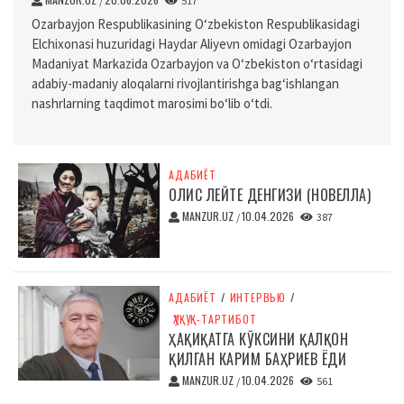
/
517
Ozarbayjon Respublikasining O‘zbekiston Respublikasidagi
Elchixonasi huzuridagi Haydar Aliyevn omidagi Ozarbayjon
Madaniyat Markazida Ozarbayjon va O‘zbekiston o‘rtasidagi
adabiy-madaniy aloqalarni rivojlantirishga bag‘ishlangan
nashrlarning taqdimot marosimi bo‘lib o‘tdi.
АДАБИЁТ
ОЛИС ЛЕЙТЕ ДЕНГИЗИ (НОВЕЛЛА)
MANZUR.UZ
10.04.2026
/
387
АДАБИЁТ
/
ИНТЕРВЬЮ
/
ҲУҚУҚ-ТАРТИБОТ
ҲАҚИҚАТГА КЎКСИНИ ҚАЛҚОН
ҚИЛГАН КАРИМ БАҲРИЕВ ЁДИ
MANZUR.UZ
10.04.2026
/
561