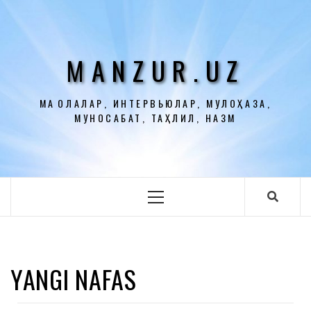
Перейти
к
содержимому
MANZUR.UZ
МАҚОЛАЛАР, ИНТЕРВЬЮЛАР, МУЛОҲАЗА,
МУНОСАБАТ, ТАҲЛИЛ, НАЗМ
Основное
меню
YANGI NAFAS