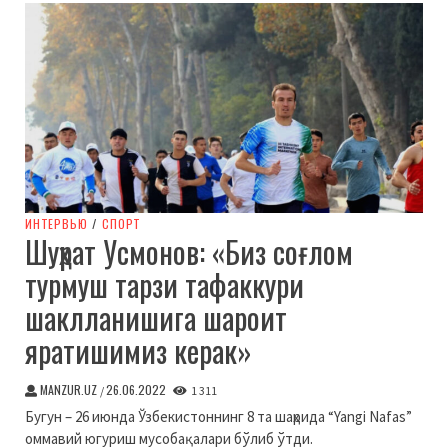
ИНТЕРВЬЮ
/
СПОРТ
Шуҳрат Усмонов: «Биз соғлом
турмуш тарзи тафаккури
шаклланишига шароит
яратишимиз керак»
MANZUR.UZ
26.06.2022
/
1 311
Бугун – 26 июнда Ўзбекистоннинг 8 та шаҳрида “Yangi Nafas”
оммавий югуриш мусобақалари бўлиб ўтди.