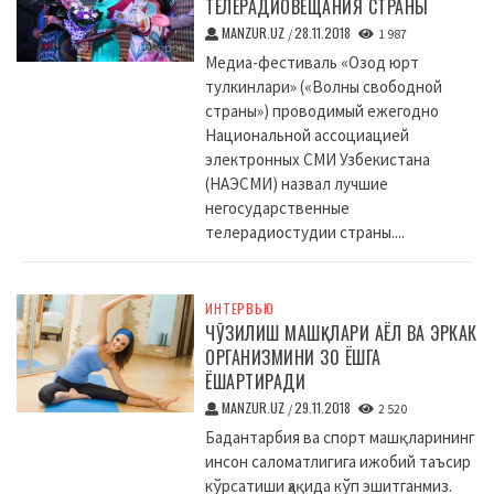
ТЕЛЕРАДИОВЕЩАНИЯ СТРАНЫ
MANZUR.UZ
28.11.2018
/
1 987
Медиа-фестиваль «Озод юрт
тулкинлари» («Волны свободной
страны») проводимый ежегодно
Национальной ассоциацией
электронных СМИ Узбекистана
(НАЭСМИ) назвал лучшие
негосударственные
телерадиостудии страны....
ИНТЕРВЬЮ
ЧЎЗИЛИШ МАШҚЛАРИ АЁЛ ВА ЭРКАК
ОРГАНИЗМИНИ 30 ЁШГА
ЁШАРТИРАДИ
MANZUR.UZ
29.11.2018
/
2 520
Бадантарбия ва спорт машқларининг
инсон саломатлигига ижобий таъсир
кўрсатиши ҳақида кўп эшитганмиз.