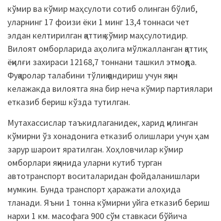
кўмир ва кўмир маҳсулоти сотиб олинган бўлиб,
уларнинг 17 фоизи ёки 1 минг 13,4 тоннаси чет
элдан келтирилган қаттиқ кўмир маҳсулотидир.
Вилоят омборларида аҳолига мўлжалланган қаттиқ
ёқилғи захираси 12168,7 тоннани ташкил этмоқда.
Фуқаролар талабини тўлиқ қондириш учун яқин
келажакда вилоятга яна бир неча кўмир партиялари
етказиб бериш кўзда тутилган.
Мутахассислар таъкидлаганидек, харид қилинган
кўмирни ўз хонадонига етказиб олишлари учун ҳам
зарур шароит яратилган. Хоҳловчилар кўмир
омборлари яқинида уларни кутиб турган
автотранспорт воситаларидан фойдаланишлари
мумкин. Бунда транспорт ҳаражати алоҳида
тланади. Яъни 1 тонна кўмирни уйга етказиб бериш
нархи 1 км. масофага 900 сўм ставкаси бўйича