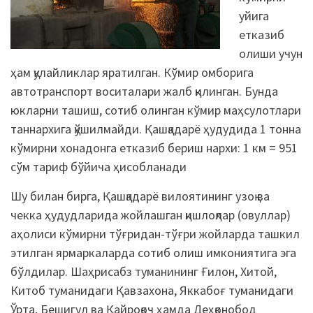
уйига
етказиб
олиши учун
ҳам қулайликлар яратилган. Кўмир омборига
автотранспорт воситалари жалб қилинган. Бунда
юкларни ташиш, сотиб олинган кўмир маҳсулотлари
таннархига қўшилмайди. Қашқадарё ҳудудида 1 тонна
кўмирни хонадонга етказиб бериш нархи: 1 км = 951
сўм тариф бўйича ҳисобланади
Шу билан бирга, Қашқадарё вилоятининг узоқ ва
чекка ҳудудларида жойлашган қишлоқлар (овуллар)
аҳолиси кўмирни тўғридан-тўғри жойларда ташкил
этилган ярмаркаларда сотиб олиш имкониятига эга
бўлдилар. Шаҳрисабз туманининг Ғилон, Хитой,
Китоб туманидаги Қавзахона, Яккабоғ туманидаги
Ўрта, Бешигул ва Қайроқоч ҳамда Деҳқонобод