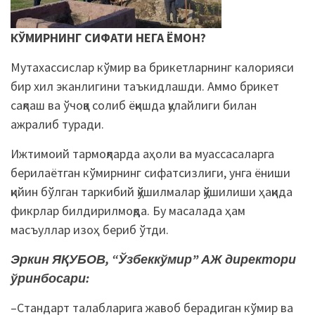
КЎМИРНИНГ СИФАТИ НЕГА ЁМОН?
Мутахассислар кўмир ва брикетларнинг калорияси
бир хил эканлигини таъкидлашди. Аммо брикет
сақлаш ва ўчоққа солиб ёқишда қулайлиги билан
ажралиб туради.
Ижтимоий тармоқларда аҳоли ва муассасаларга
берилаётган кўмирнинг сифатсизлиги, унга ёниши
қийин бўлган таркибий қўшилмалар қўшилиши ҳақида
фикрлар билдирилмоқда. Бу масалада ҳам
масъуллар изоҳ бериб ўтди.
Эркин ЯҚУБОВ,
“Ўзбеккўмир” АЖ директори
ўринбосари:
–Стандарт талабларига жавоб берадиган кўмир ва