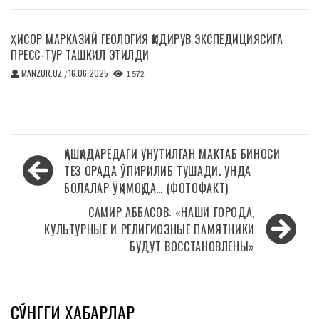
ҲИСОР МАРКАЗИЙ ГЕОЛОГИЯ ҚИДИРУВ ЭКСПЕДИЦИЯСИГА
ПРЕСС-ТУР ТАШКИЛ ЭТИЛДИ
MANZUR.UZ
16.06.2025
/
1 572
Навигация
ҚАШҚАДАРЁДАГИ УНУТИЛГАН МАКТАБ БИНОСИ
по
ТЕЗ ОРАДА ЎПИРИЛИБ ТУШАДИ. УНДА
БОЛАЛАР ЎҚИМОҚДА… (ФОТОФАКТ)
записям
САМИР АББАСОВ: «НАШИ ГОРОДА,
КУЛЬТУРНЫЕ И РЕЛИГИОЗНЫЕ ПАМЯТНИКИ
БУДУТ ВОССТАНОВЛЕНЫ»
СЎНГГИ ХАБАРЛАР