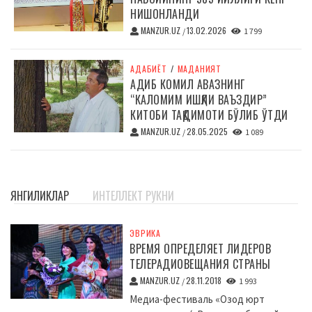
НИШОНЛАНДИ
MANZUR.UZ
13.02.2026
/
1 799
АДАБИЁТ
/
МАДАНИЯТ
АДИБ КОМИЛ АВАЗНИНГ
“КАЛОМИМ ИШҚЛИ ВАЪЗДИР”
КИТОБИ ТАҚДИМОТИ БЎЛИБ ЎТДИ
MANZUR.UZ
28.05.2025
/
1 089
ЯНГИЛИКЛАР
ИНТЕЛЛЕКТ РУКНИ
ЭВРИКА
ВРЕМЯ ОПРЕДЕЛЯЕТ ЛИДЕРОВ
ТЕЛЕРАДИОВЕЩАНИЯ СТРАНЫ
MANZUR.UZ
28.11.2018
/
1 993
Медиа-фестиваль «Озод юрт