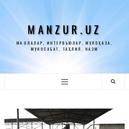
Перейти
к
содержимому
MANZUR.UZ
МАҚОЛАЛАР, ИНТЕРВЬЮЛАР, МУЛОҲАЗА,
МУНОСАБАТ, ТАҲЛИЛ, НАЗМ
Основное
меню