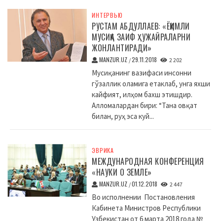
ИНТЕРВЬЮ
РУСТАМ АБДУЛЛАЕВ: «ЁҚИМЛИ
МУСИҚА ЗАИФ ҲУЖАЙРАЛАРНИ
ЖОНЛАНТИРАДИ»
MANZUR.UZ
29.11.2018
/
2 202
Мусиқанинг вазифаси инсонни
гўзаллик оламига етаклаб, унга яхши
кайфият, илҳом бахш этишдир.
Алломалардан бири: “Тана овқат
билан, руҳ эса куй...
ЭВРИКА
МЕЖДУНАРОДНАЯ КОНФЕРЕНЦИЯ
«НАУКИ О ЗЕМЛЕ»
MANZUR.UZ
01.12.2018
/
2 447
Во исполнении Постановления
Кабинета Министров Республики
Узбекистан от 6 марта 2018 года №