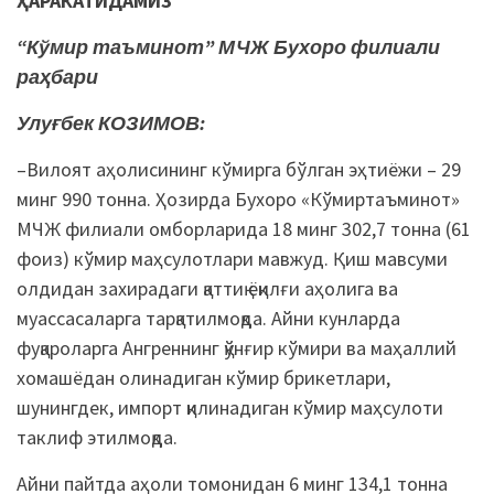
ҲАРАКАТИДАМИЗ
“Кўмир таъминот” МЧЖ Бухоро филиали
раҳбари
Улуғбек КОЗИМОВ:
–Вилоят аҳолисининг кўмирга бўлган эҳтиёжи – 29
минг 990 тонна. Ҳозирда Бухоро «Кўмиртаъминот»
МЧЖ филиали омборларида 18 минг 302,7 тонна (61
фоиз) кўмир маҳсулотлари мавжуд. Қиш мавсуми
олдидан захирадаги қаттиқ ёқилғи аҳолига ва
муассасаларга тарқатилмоқда. Айни кунларда
фуқароларга Ангреннинг қўнғир кўмири ва маҳаллий
хомашёдан олинадиган кўмир брикетлари,
шунингдек, импорт қилинадиган кўмир маҳсулоти
таклиф этилмоқда.
Айни пайтда аҳоли томонидан 6 минг 134,1 тонна