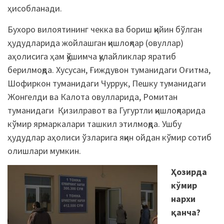
ҳисобланади.
Бухоро вилоятининг чекка ва бориш қийин бўлган
ҳудудларида жойлашган қишлоқлар (овуллар)
аҳолисига ҳам қўшимча қулайликлар яратиб
берилмоқда. Хусусан, Ғиждувон туманидаги Оғитма,
Шофиркон туманидаги Чуррук, Пешку туманидаги
Жонгелди ва Калота овулларида, Ромитан
туманидаги Қизилравот ва Гугуртли қишлоқларида
кўмир ярмаркалари ташкил этилмоқда. Ушбу
ҳудудлар аҳолиси ўзларига яқин ойдан кўмир сотиб
олишлари мумкин.
Ҳозирда
кўмир
нархи
қанча?