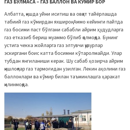
ГАЗ БЎЛМАСА – ГАЗ БАЛЛОН ВА КЎМИР БОР
Албатта, қишда уйни иситиш ва овқат тайёрлашда
табиий газ кўмирдан яхшироқ. Аммо кейинги пайтда
газ босими паст бўлгани сабабли айрим ҳудудларга
газ етказиб бериш муаммо бўлиб қолмоқда. Бунинг
устига чекка жойларга газ элтувчи қувурлар
эскиргани боис катта босимни кўтаролмайди. Улар
тубдан янгиланиши керак. Шу сабаб ҳозирча айрим
қишлоқлар газ тармоғидан узилган. Лекин аҳолини газ
баллонлари ва кўмир билан таъминлашга ҳаракат
қилинмоқда.