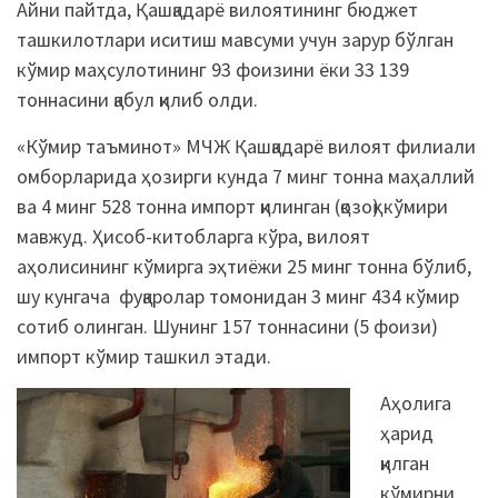
Айни пайтда, Қашқадарё вилоятининг бюджет
ташкилотлари иситиш мавсуми учун зарур бўлган
кўмир маҳсулотининг 93 фоизини ёки 33 139
тоннасини қабул қилиб олди.
«Кўмир таъминот» МЧЖ Қашқадарё вилоят филиали
омборларида ҳозирги кунда 7 минг тонна маҳаллий
ва 4 минг 528 тонна импорт қилинган (қозоқ) кўмири
мавжуд. Ҳисоб-китобларга кўра, вилоят
аҳолисининг кўмирга эҳтиёжи 25 минг тонна бўлиб,
шу кунгача фуқаролар томонидан 3 минг 434 кўмир
сотиб олинган. Шунинг 157 тоннасини (5 фоизи)
импорт кўмир ташкил этади.
Аҳолига
ҳарид
қилган
кўмирни