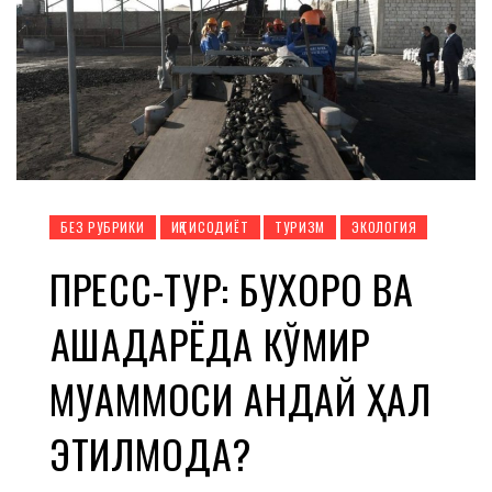
БЕЗ РУБРИКИ
ИҚТИСОДИЁТ
ТУРИЗМ
ЭКОЛОГИЯ
ПРЕСС-ТУР: БУХОРО ВА
ҚАШҚАДАРЁДА КЎМИР
МУАММОСИ ҚАНДАЙ ҲАЛ
ЭТИЛМОҚДА?