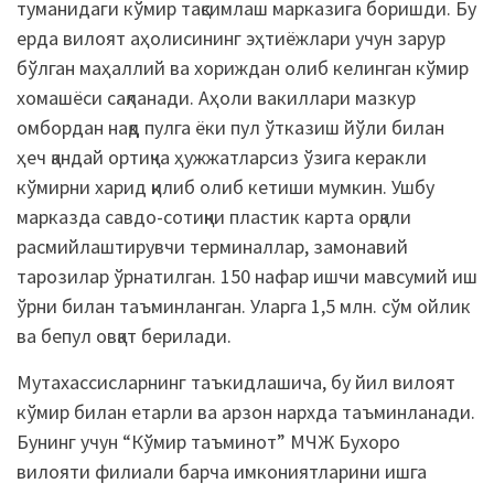
туманидаги кўмир тақсимлаш марказига боришди. Бу
ерда вилоят аҳолисининг эҳтиёжлари учун зарур
бўлган маҳаллий ва хориждан олиб келинган кўмир
хомашёси сақланади. Аҳоли вакиллари мазкур
омбордан нақд пулга ёки пул ўтказиш йўли билан
ҳеч қандай ортиқча ҳужжатларсиз ўзига керакли
кўмирни харид қилиб олиб кетиши мумкин. Ушбу
марказда савдо-сотиқни пластик карта орқали
расмийлаштирувчи терминаллар, замонавий
тарозилар ўрнатилган. 150 нафар ишчи мавсумий иш
ўрни билан таъминланган. Уларга 1,5 млн. сўм ойлик
ва бепул овқат берилади.
Мутахассисларнинг таъкидлашича, бу йил вилоят
кўмир билан етарли ва арзон нархда таъминланади.
Бунинг учун “Кўмир таъминот” МЧЖ Бухоро
вилояти филиали барча имкониятларини ишга