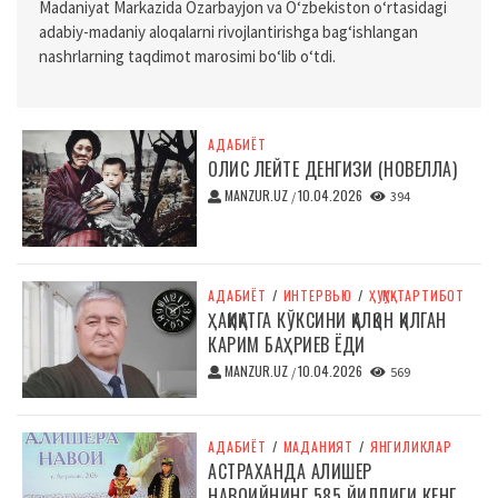
Madaniyat Markazida Ozarbayjon va O‘zbekiston o‘rtasidagi
adabiy-madaniy aloqalarni rivojlantirishga bag‘ishlangan
nashrlarning taqdimot marosimi bo‘lib o‘tdi.
АДАБИЁТ
ОЛИС ЛЕЙТЕ ДЕНГИЗИ (НОВЕЛЛА)
MANZUR.UZ
10.04.2026
/
394
АДАБИЁТ
/
ИНТЕРВЬЮ
/
ҲУҚУҚ-ТАРТИБОТ
ҲАҚИҚАТГА КЎКСИНИ ҚАЛҚОН ҚИЛГАН
КАРИМ БАҲРИЕВ ЁДИ
MANZUR.UZ
10.04.2026
/
569
АДАБИЁТ
/
МАДАНИЯТ
/
ЯНГИЛИКЛАР
АСТРАХАНДА АЛИШЕР
НАВОИЙНИНГ 585 ЙИЛЛИГИ КЕНГ