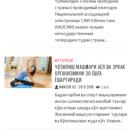
тулкинлари» («Волны свободной
страны») проводимый ежегодно
Национальной ассоциацией
электронных СМИ Узбекистана
(НАЭСМИ) назвал лучшие
негосударственные
телерадиостудии страны....
ИНТЕРВЬЮ
ЧЎЗИЛИШ МАШҚЛАРИ АЁЛ ВА ЭРКАК
ОРГАНИЗМИНИ 30 ЁШГА
ЁШАРТИРАДИ
MANZUR.UZ
29.11.2018
/
2 525
Бадантарбия ва спорт машқларининг
инсон саломатлигига ижобий таъсир
кўрсатиши ҳақида кўп эшитганмиз.
Жисмоний машғулотларнинг турлари
ва йўналишлари жуда кўп. Уларни...