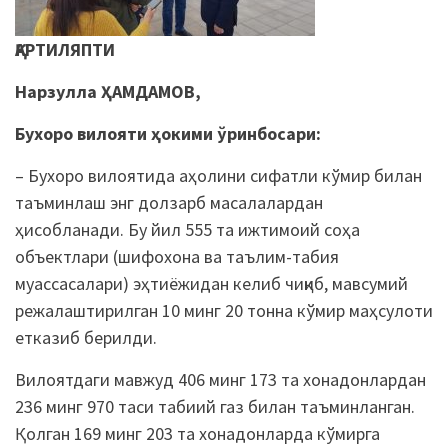
ҚАРТИЛЯПТИ
Нарзулла ҲАМДАМОВ,
Бухоро вилояти ҳокими ўринбосари:
– Бухоро вилоятида аҳолини сифатли кўмир билан
таъминлаш энг долзарб масалалардан
ҳисобланади. Бу йил 555 та ижтимоий соҳа
объектлари (шифохона ва таълим-табия
муассасалари) эҳтиёжидан келиб чиқиб, мавсумий
режалаштирилган 10 минг 20 тонна кўмир маҳсулоти
етказиб берилди.
Вилоятдаги мавжуд 406 минг 173 та хонадонлардан
236 минг 970 таси табиий газ билан таъминланган.
Қолган 169 минг 203 та хонадонларда кўмирга