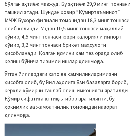
бўлган эҳтиёж мавжуд. Бу эҳтиёж 29,9 минг тоннани
ташкил этади. Шундан ҳозир “Кўмиртаъминот”
МЧЖ Бухоро филиали томонидан 18,3 минг тоннаси
олиб келинди. Ундан 10,5 минг тоннаси маҳаллий
кўмир, 4,5 минг тоннаси юқори калорияли импорт
кўмир, 3,2 минг тоннаси брикет маҳсулоти
ҳисобланади. Қолган қисмини ҳам тез орада олиб
келиш бўйича тизимли ишлар қилинмоқда.
Ўтган йиллардаги хато ва камчиликларимизни
ҳисобга олиб, бу йил аҳолига ўзи базаларга бориб,
керкли кўмирни танлаб олиш имконияти яратилди.
Кўмир сифатига қаттиқ эътибор қаратиляпти, бу
ҳокимлик ва жамоатчилик томонидан назорат
қилинмоқда.