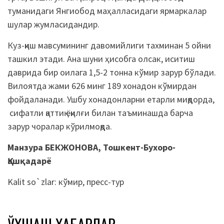
туманидаги Янгиобод маҳалласидаги ярмаркалар
шулар жумласидандир.
Куз-қиш мавсумининг давомийлиги тахминан 5 ойни
ташкил этади. Ана шуни ҳисобга олсак, иситиш
даврида бир оилага 1,5-2 тонна кўмир зарур бўлади.
Вилоятда жами 626 минг 189 хонадон кўмирдан
фойдаланади. Ушбу хонадонларни етарли миқдорда,
сифатли қаттиқ ёқилғи билан таъминашда барча
зарур чоралар кўрилмоқда.
Манзура БЕКЖОНОВА, Тошкент-Бухоро
-
Қашқадарё
Kalit so`zlar:
кўмир
,
пресс-тур