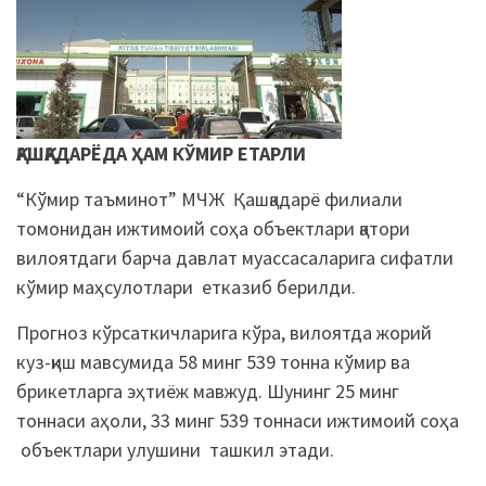
ҚАШҚАДАРЁДА ҲАМ КЎМИР ЕТАРЛИ
“Кўмир таъминот” МЧЖ Қашқадарё филиали
томонидан ижтимоий соҳа объектлари қатори
вилоятдаги барча давлат муассасаларига сифатли
кўмир маҳсулотлари етказиб берилди.
Прогноз кўрсаткичларига кўра, вилоятда жорий
куз-қиш мавсумида 58 минг 539 тонна кўмир ва
брикетларга эҳтиёж мавжуд. Шунинг 25 минг
тоннаси аҳоли, 33 минг 539 тоннаси ижтимоий соҳа
объектлари улушини ташкил этади.