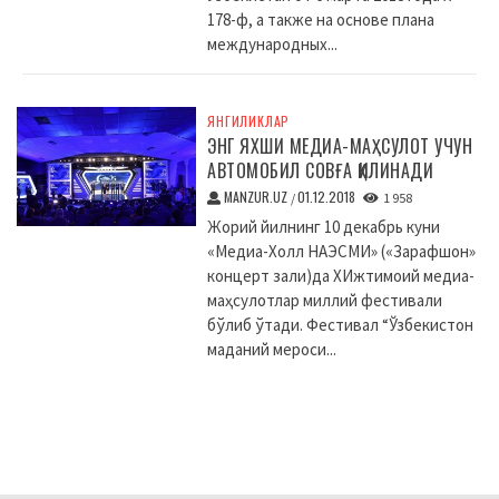
178-ф, а также на основе плана
международных...
ЯНГИЛИКЛАР
ЭНГ ЯХШИ МЕДИА-МАҲСУЛОТ УЧУН
АВТОМОБИЛ СОВҒА ҚИЛИНАДИ
MANZUR.UZ
01.12.2018
/
1 958
Жорий йилнинг 10 декабрь куни
«Медиа-Холл НАЭСМИ» («Зарафшон»
концерт зали)да XИжтимоий медиа-
маҳсулотлар миллий фестивали
бўлиб ўтади. Фестивал “Ўзбекистон
маданий мероси...