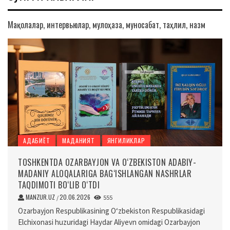
Мақолалар, интервьюлар, мулоҳаза, муносабат, таҳлил, назм
АДАБИЁТ
МАДАНИЯТ
ЯНГИЛИКЛАР
TOSHKENTDA OZARBAYJON VA O‘ZBEKISTON ADABIY-
MADANIY ALOQALARIGA BAG‘ISHLANGAN NASHRLAR
TAQDIMOTI BO‘LIB O‘TDI
MANZUR.UZ
20.06.2026
/
555
Ozarbayjon Respublikasining O‘zbekiston Respublikasidagi
Elchixonasi huzuridagi Haydar Aliyevn omidagi Ozarbayjon