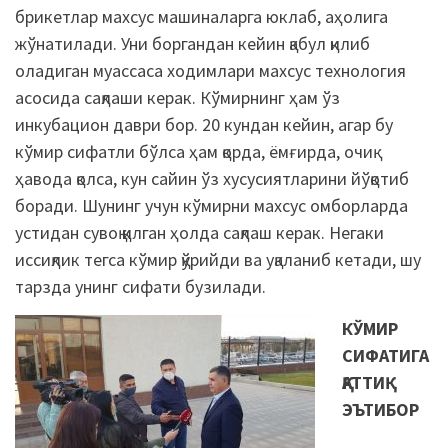
брикетлар махсус машиналарга юклаб, аҳолига
жўнатилади. Уни боргандан кейин қабул қилиб
оладиган муассаса ходимлари махсус технология
асосида сақлаши керак. Кўмирнинг ҳам ўз
инкубацион даври бор. 20 кундан кейин, агар бу
кўмир сифатли бўлса ҳам қорда, ёмғирда, очиқ
ҳавода қолса, кун сайин ўз хусусиятларини йўқотиб
боради. Шунинг учун кўмирни махсус омборларда
устидан сувоқ қилган ҳолда сақлаш керак. Негаки
иссиқлик тегса кўмир қўрийди ва уқаланиб кетади, шу
тарзда унинг сифати бузилади.
КЎМИР
СИФАТИГА
ҚАТТИҚ
ЭЪТИБОР