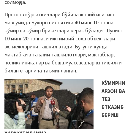
солмоқда.
Прогноз кўрсаткичлари бўйича жорий иситиш
мавсумида Бухоро вилоятига 40 минг 10 тонна
кўмир ва кўмир брикетлари керак бўлади. Шунинг
10 минг 20 тоннаси ижтимоий соҳа объектлари
эҳтиёжларини ташкил этади. Бугунги кунда
мактабгача таълим ташкилотлари, мактаблар,
поликлиникалар ва бошқа муассасалар қаттиқ ёқилғи
билан етарлича таъминланган.
КЎМИРНИ
АРЗОН ВА
ТЕЗ
ЕТКАЗИБ
БЕРИШ