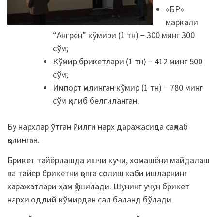
«БР»
маркали
“Ангрен” кўмири (1 тн) − 300 минг 300
сўм;
Кўмир брикетлари (1 тн) − 412 минг 500
сўм;
Импорт қилинган кўмир (1 тн) − 780 минг
сўм қилиб белгиланган.
Бу нархлар ўтган йилги нарх даражасида сақлаб
қолинган.
Брикет тайёрлашда ишчи кучи, хомашёни майдалаш
ва тайёр брикетни қопга солиш каби ишларнинг
харажатлари ҳам қўшилади. Шунинг учун брикет
нархи оддий кўмирдан сал баланд бўлади.