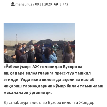
manzur.uz
/
09.11.2020
1 773
«Ўзбеккўмир» АЖ томонидан Бухоро ва
Қашқадарё вилоятларига пресс-тур ташкил
этилди. Ун
да икки вилоятда аҳоли ва ишлаб
чиқариш тармоқларини кўмир билан таъминлаш
масалалари ўрганилди.
Дастлаб журналистлар Бухоро вилояти Жондор