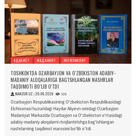
АДАБИЁТ
МАДАНИЯТ
ЯНГИЛИКЛАР
TOSHKENTDA OZARBAYJON VA O‘ZBEKISTON ADABIY-
MADANIY ALOQALARIGA BAG‘ISHLANGAN NASHRLAR
TAQDIMOTI BO‘LIB O‘TDI
MANZUR.UZ
20.06.2026
/
536
Ozarbayjon Respublikasining O‘zbekiston Respublikasidagi
Elchixonasi huzuridagi Haydar Aliyevn omidagi Ozarbayjon
Madaniyat Markazida Ozarbayjon va O‘zbekiston o‘rtasidagi
adabiy-madaniy aloqalarni rivojlantirishga bag‘ishlangan
nashrlarning taqdimot marosimi bo‘lib o‘tdi.