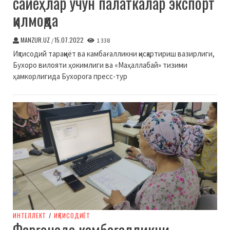
сайёҳлар учун палаткалар экспорт
қилмоқда
MANZUR.UZ
15.07.2022
/
1 338
Иқтисодий тараққиёт ва камбағалликни қисқартириш вазирлиги,
Бухоро вилояти ҳокимлиги ва «Маҳаллабай» тизими
ҳамкорлигида Бухорога пресс-тур
ИНТЕЛЛЕКТ
/
ИҚТИСОДИЁТ
Фарғонада камбағалликни