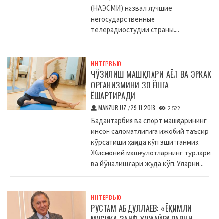
(НАЭСМИ) назвал лучшие
негосударственные
телерадиостудии страны....
ИНТЕРВЬЮ
ЧЎЗИЛИШ МАШҚЛАРИ АЁЛ ВА ЭРКАК
ОРГАНИЗМИНИ 30 ЁШГА
ЁШАРТИРАДИ
MANZUR.UZ
29.11.2018
/
2 522
Бадантарбия ва спорт машқларининг
инсон саломатлигига ижобий таъсир
кўрсатиши ҳақида кўп эшитганмиз.
Жисмоний машғулотларнинг турлари
ва йўналишлари жуда кўп. Уларни...
ИНТЕРВЬЮ
РУСТАМ АБДУЛЛАЕВ: «ЁҚИМЛИ
МУСИҚА ЗАИФ ҲУЖАЙРАЛАРНИ