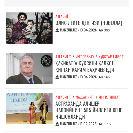
АДАБИЁТ
ОЛИС ЛЕЙТЕ ДЕНГИЗИ (НОВЕЛЛА)
MANZUR.UZ
10.04.2026
/
390
АДАБИЁТ
/
ИНТЕРВЬЮ
/
ҲУҚУҚ-ТАРТИБОТ
ҲАҚИҚАТГА КЎКСИНИ ҚАЛҚОН
ҚИЛГАН КАРИМ БАҲРИЕВ ЁДИ
MANZUR.UZ
10.04.2026
/
565
АДАБИЁТ
/
МАДАНИЯТ
/
ЯНГИЛИКЛАР
АСТРАХАНДА АЛИШЕР
НАВОИЙНИНГ 585 ЙИЛЛИГИ КЕНГ
НИШОНЛАНДИ
MANZUR.UZ
13.02.2026
/
1 777