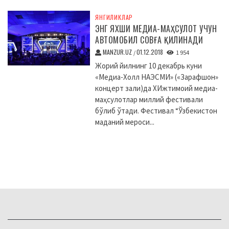
ЯНГИЛИКЛАР
ЭНГ ЯХШИ МЕДИА-МАҲСУЛОТ УЧУН
АВТОМОБИЛ СОВҒА ҚИЛИНАДИ
MANZUR.UZ
01.12.2018
/
1 954
Жорий йилнинг 10 декабрь куни
«Медиа-Холл НАЭСМИ» («Зарафшон»
концерт зали)да XИжтимоий медиа-
маҳсулотлар миллий фестивали
бўлиб ўтади. Фестивал “Ўзбекистон
маданий мероси...