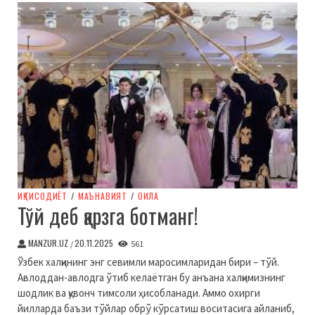
ИҚТИСОДИЁТ
/
МАЪНАВИЯТ
/
ОИЛА
Тўй деб қарзга ботманг!
MANZUR.UZ
20.11.2025
/
561
Ўзбек халқининг энг севимли маросимларидан бири – тўй.
Авлоддан-авлодга ўтиб келаётган бу анъана халқимизнинг
шодлик ва қувонч тимсоли ҳисобланади. Аммо охирги
йилларда баъзи тўйлар обрў кўрсатиш воситасига айланиб,