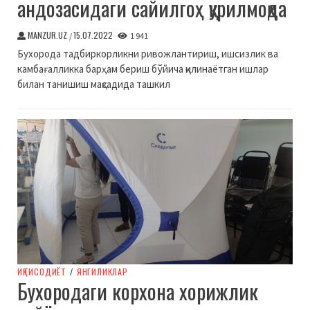
андозасидаги сайилгоҳ қурилмоқда
MANZUR.UZ
15.07.2022
/
1 941
Бухорода тадбиркорликни ривожлантириш, ишсизлик ва
камбағалликка барҳам бериш бўйича қилинаётган ишлар
билан танишиш мақсадида ташкил
ИҚТИСОДИЁТ
/
ЯНГИЛИКЛАР
Бухородаги корхона хорижлик