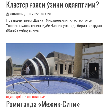
Кластер ғояси ўзини оқлаяптими?
MANZUR.UZ
01.11.2022
/
1 392
Президентимиз Шавкат Мирзиёевнинг кластер ғояси
Тошкент вилоятининг Қуйи Чирчиқ туманида биринчилардан
бўлиб татбиқ этилган.
ИҚТИСОДИЁТ
/
ЯНГИЛИКЛАР
Ромитанда «Межик-Сити»