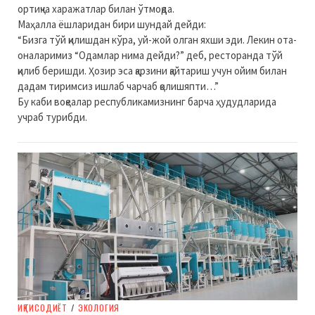
ортиқча харажатлар билан ўтмоқда.
Маҳалла ёшларидан бири шундай дейди:
“Бизга тўй қилишдан кўра, уй-жой олган яхши эди. Лекин ота-
оналаримиз “Одамлар нима дейди?” деб, ресторанда тўй
қилиб беришди. Ҳозир эса қарзини қайтариш учун ойим билан
дадам тиримсиз ишлаб чарчаб қолишяпти…”
Бу каби воқеалар республикамизнинг барча ҳудудларида
учраб турибди.
ИҚТИСОДИЁТ
/
ЭКОЛОГИЯ