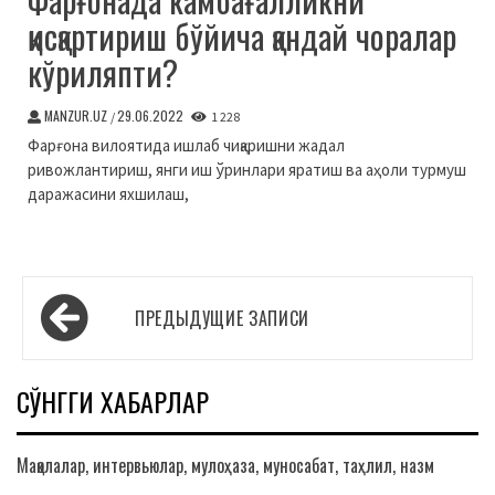
қисқартириш бўйича қандай чоралар
кўриляпти?
MANZUR.UZ
29.06.2022
/
1 228
Фарғона вилоятида ишлаб чиқаришни жадал
ривожлантириш, янги иш ўринлари яратиш ва аҳоли турмуш
даражасини яхшилаш,
Навигация
ПРЕДЫДУЩИЕ ЗАПИСИ
по
записям
СЎНГГИ ХАБАРЛАР
Мақолалар, интервьюлар, мулоҳаза, муносабат, таҳлил, назм