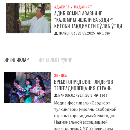
АДАБИЁТ
/
МАДАНИЯТ
АДИБ КОМИЛ АВАЗНИНГ
“КАЛОМИМ ИШҚЛИ ВАЪЗДИР”
КИТОБИ ТАҚДИМОТИ БЎЛИБ ЎТДИ
MANZUR.UZ
28.05.2025
/
1 086
ЯНГИЛИКЛАР
ИНТЕЛЛЕКТ РУКНИ
ЭВРИКА
ВРЕМЯ ОПРЕДЕЛЯЕТ ЛИДЕРОВ
ТЕЛЕРАДИОВЕЩАНИЯ СТРАНЫ
MANZUR.UZ
28.11.2018
/
1 989
Медиа-фестиваль «Озод юрт
тулкинлари» («Волны свободной
страны») проводимый ежегодно
Национальной ассоциацией
электронных СМИ Узбекистана