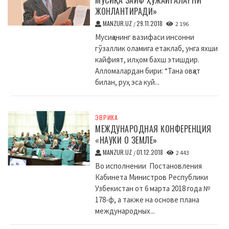
ЖОНЛАНТИРАДИ»
MANZUR.UZ
29.11.2018
/
2 196
Мусиқанинг вазифаси инсонни
гўзаллик оламига етаклаб, унга яхши
кайфият, илҳом бахш этишдир.
Алломалардан бири: “Тана овқат
билан, руҳ эса куй...
ЭВРИКА
МЕЖДУНАРОДНАЯ КОНФЕРЕНЦИЯ
«НАУКИ О ЗЕМЛЕ»
MANZUR.UZ
01.12.2018
/
2 443
Во исполнении Постановления
Кабинета Министров Республики
Узбекистан от 6 марта 2018 года №
178-ф, а также на основе плана
международных...