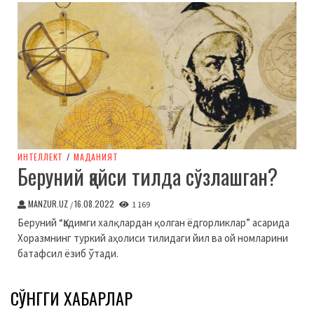
ИНТЕЛЛЕКТ
/
МАДАНИЯТ
Беруний қайси тилда сўзлашган?
MANZUR.UZ
16.08.2022
/
1 169
Беруний “Қадимги халқлардан қолган ёдгорликлар” асарида
Хоразмнинг туркий аҳолиси тилидаги йил ва ой номларини
батафсил ёзиб ўтади.
СЎНГГИ ХАБАРЛАР