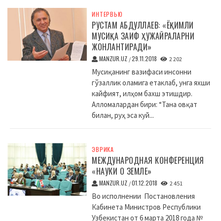
ИНТЕРВЬЮ
РУСТАМ АБДУЛЛАЕВ: «ЁҚИМЛИ
МУСИҚА ЗАИФ ҲУЖАЙРАЛАРНИ
ЖОНЛАНТИРАДИ»
MANZUR.UZ
29.11.2018
/
2 202
Мусиқанинг вазифаси инсонни
гўзаллик оламига етаклаб, унга яхши
кайфият, илҳом бахш этишдир.
Алломалардан бири: “Тана овқат
билан, руҳ эса куй...
ЭВРИКА
МЕЖДУНАРОДНАЯ КОНФЕРЕНЦИЯ
«НАУКИ О ЗЕМЛЕ»
MANZUR.UZ
01.12.2018
/
2 451
Во исполнении Постановления
Кабинета Министров Республики
Узбекистан от 6 марта 2018 года №