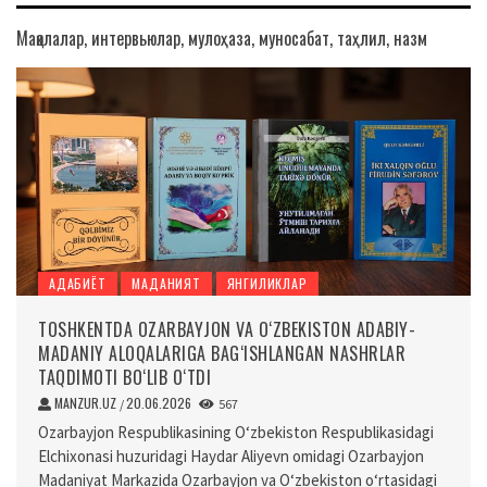
Мақолалар, интервьюлар, мулоҳаза, муносабат, таҳлил, назм
АДАБИЁТ
МАДАНИЯТ
ЯНГИЛИКЛАР
TOSHKENTDA OZARBAYJON VA O‘ZBEKISTON ADABIY-
MADANIY ALOQALARIGA BAG‘ISHLANGAN NASHRLAR
TAQDIMOTI BO‘LIB O‘TDI
MANZUR.UZ
20.06.2026
/
567
Ozarbayjon Respublikasining O‘zbekiston Respublikasidagi
Elchixonasi huzuridagi Haydar Aliyevn omidagi Ozarbayjon
Madaniyat Markazida Ozarbayjon va O‘zbekiston o‘rtasidagi