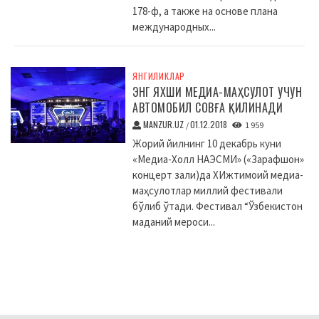
178-ф, а также на основе плана
международных...
ЯНГИЛИКЛАР
ЭНГ ЯХШИ МЕДИА-МАҲСУЛОТ УЧУН
АВТОМОБИЛ СОВҒА ҚИЛИНАДИ
MANZUR.UZ
01.12.2018
/
1 959
Жорий йилнинг 10 декабрь куни
«Медиа-Холл НАЭСМИ» («Зарафшон»
концерт зали)да XИжтимоий медиа-
маҳсулотлар миллий фестивали
бўлиб ўтади. Фестивал “Ўзбекистон
маданий мероси...