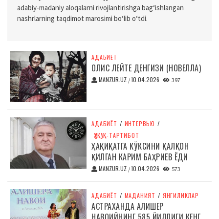
adabiy-madaniy aloqalarni rivojlantirishga bag‘ishlangan
nashrlarning taqdimot marosimi bo‘lib o‘tdi.
АДАБИЁТ
ОЛИС ЛЕЙТЕ ДЕНГИЗИ (НОВЕЛЛА)
MANZUR.UZ
10.04.2026
/
397
АДАБИЁТ
/
ИНТЕРВЬЮ
/
ҲУҚУҚ-ТАРТИБОТ
ҲАҚИҚАТГА КЎКСИНИ ҚАЛҚОН
ҚИЛГАН КАРИМ БАҲРИЕВ ЁДИ
MANZUR.UZ
10.04.2026
/
573
АДАБИЁТ
/
МАДАНИЯТ
/
ЯНГИЛИКЛАР
АСТРАХАНДА АЛИШЕР
НАВОИЙНИНГ 585 ЙИЛЛИГИ КЕНГ