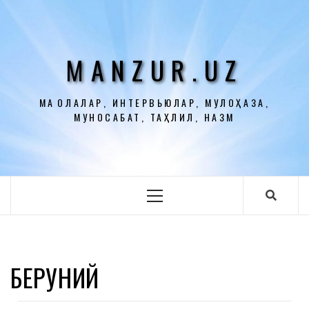
Перейти
к
содержимому
MANZUR.UZ
МАҚОЛАЛАР, ИНТЕРВЬЮЛАР, МУЛОҲАЗА,
МУНОСАБАТ, ТАҲЛИЛ, НАЗМ
Основное
меню
БЕРУНИЙ