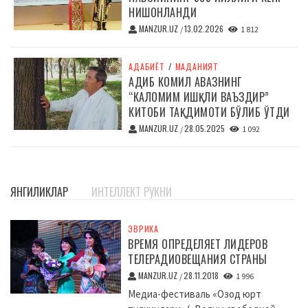
НИШОНЛАНДИ
MANZUR.UZ
13.02.2026
/
1 812
АДАБИЁТ
/
МАДАНИЯТ
АДИБ КОМИЛ АВАЗНИНГ
“КАЛОМИМ ИШҚЛИ ВАЪЗДИР”
КИТОБИ ТАҚДИМОТИ БЎЛИБ ЎТДИ
MANZUR.UZ
28.05.2025
/
1 092
ЯНГИЛИКЛАР
ИНТЕЛЛЕКТ РУКНИ
ЭВРИКА
ВРЕМЯ ОПРЕДЕЛЯЕТ ЛИДЕРОВ
ТЕЛЕРАДИОВЕЩАНИЯ СТРАНЫ
MANZUR.UZ
28.11.2018
/
1 996
Медиа-фестиваль «Озод юрт