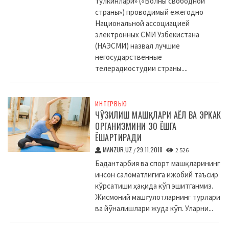
тулкинлари» («Волны свободной
страны») проводимый ежегодно
Национальной ассоциацией
электронных СМИ Узбекистана
(НАЭСМИ) назвал лучшие
негосударственные
телерадиостудии страны....
ИНТЕРВЬЮ
ЧЎЗИЛИШ МАШҚЛАРИ АЁЛ ВА ЭРКАК
ОРГАНИЗМИНИ 30 ЁШГА
ЁШАРТИРАДИ
MANZUR.UZ
29.11.2018
/
2 526
Бадантарбия ва спорт машқларининг
инсон саломатлигига ижобий таъсир
кўрсатиши ҳақида кўп эшитганмиз.
Жисмоний машғулотларнинг турлари
ва йўналишлари жуда кўп. Уларни...