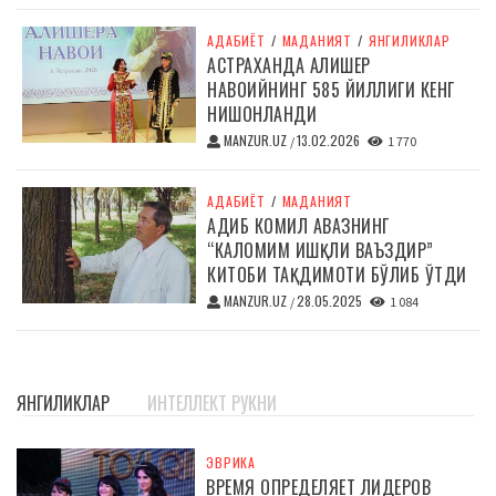
АДАБИЁТ
/
МАДАНИЯТ
/
ЯНГИЛИКЛАР
АСТРАХАНДА АЛИШЕР
НАВОИЙНИНГ 585 ЙИЛЛИГИ КЕНГ
НИШОНЛАНДИ
MANZUR.UZ
13.02.2026
/
1 770
АДАБИЁТ
/
МАДАНИЯТ
АДИБ КОМИЛ АВАЗНИНГ
“КАЛОМИМ ИШҚЛИ ВАЪЗДИР”
КИТОБИ ТАҚДИМОТИ БЎЛИБ ЎТДИ
MANZUR.UZ
28.05.2025
/
1 084
ЯНГИЛИКЛАР
ИНТЕЛЛЕКТ РУКНИ
ЭВРИКА
ВРЕМЯ ОПРЕДЕЛЯЕТ ЛИДЕРОВ