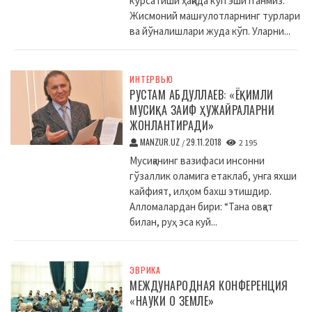
кўрсатиши ҳақида кўп эшитганмиз.
Жисмоний машғулотларнинг турлари
ва йўналишлари жуда кўп. Уларни...
ИНТЕРВЬЮ
РУСТАМ АБДУЛЛАЕВ: «ЁҚИМЛИ
МУСИҚА ЗАИФ ҲУЖАЙРАЛАРНИ
ЖОНЛАНТИРАДИ»
MANZUR.UZ
29.11.2018
/
2 195
Мусиқанинг вазифаси инсонни
гўзаллик оламига етаклаб, унга яхши
кайфият, илҳом бахш этишдир.
Алломалардан бири: “Тана овқат
билан, руҳ эса куй...
ЭВРИКА
МЕЖДУНАРОДНАЯ КОНФЕРЕНЦИЯ
«НАУКИ О ЗЕМЛЕ»