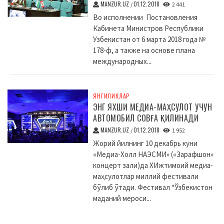
MANZUR.UZ
01.12.2018
/
2 441
Во исполнении Постановления
Кабинета Министров Республики
Узбекистан от 6 марта 2018 года №
178-ф, а также на основе плана
международных...
ЯНГИЛИКЛАР
ЭНГ ЯХШИ МЕДИА-МАҲСУЛОТ УЧУН
АВТОМОБИЛ СОВҒА ҚИЛИНАДИ
MANZUR.UZ
01.12.2018
/
1 952
Жорий йилнинг 10 декабрь куни
«Медиа-Холл НАЭСМИ» («Зарафшон»
концерт зали)да XИжтимоий медиа-
маҳсулотлар миллий фестивали
бўлиб ўтади. Фестивал “Ўзбекистон
маданий мероси...