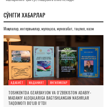
СЎНГГИ ХАБАРЛАР
Мақолалар, интервьюлар, мулоҳаза, муносабат, таҳлил, назм
АДАБИЁТ
МАДАНИЯТ
ЯНГИЛИКЛАР
TOSHKENTDA OZARBAYJON VA O‘ZBEKISTON ADABIY-
MADANIY ALOQALARIGA BAG‘ISHLANGAN NASHRLAR
TAQDIMOTI BO‘LIB O‘TDI