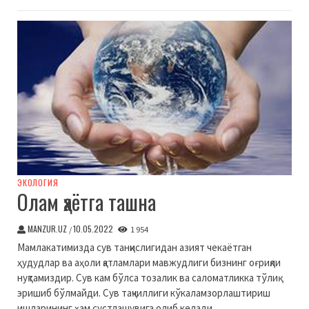
ЭКОЛОГИЯ
Олам ҳаётга ташна
MANZUR.UZ
10.05.2022
/
1 954
Мамлакатимизда сув танқислигидан азият чекаётган
ҳудудлар ва аҳоли қатламлари мавжудлиги бизнинг оғриқли
нуқтамиздир. Сув кам бўлса тозалик ва саломатликка тўлиқ
эришиб бўлмайди. Сув тақчиллиги кўкаламзорлаштириш
ишларининг ҳам сустлашувига олиб келади.