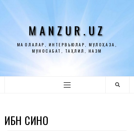
Перейти
к
содержимому
MANZUR.UZ
МАҚОЛАЛАР, ИНТЕРВЬЮЛАР, МУЛОҲАЗА,
МУНОСАБАТ, ТАҲЛИЛ, НАЗМ
Основное
меню
ИБН СИНО