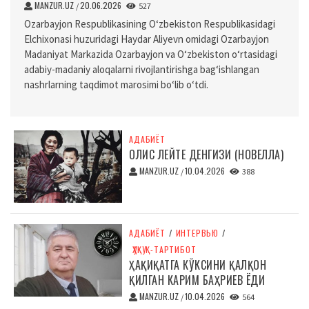
MANZUR.UZ
20.06.2026
/
527
Ozarbayjon Respublikasining O‘zbekiston Respublikasidagi
Elchixonasi huzuridagi Haydar Aliyevn omidagi Ozarbayjon
Madaniyat Markazida Ozarbayjon va O‘zbekiston o‘rtasidagi
adabiy-madaniy aloqalarni rivojlantirishga bag‘ishlangan
nashrlarning taqdimot marosimi bo‘lib o‘tdi.
АДАБИЁТ
ОЛИС ЛЕЙТЕ ДЕНГИЗИ (НОВЕЛЛА)
MANZUR.UZ
10.04.2026
/
388
АДАБИЁТ
/
ИНТЕРВЬЮ
/
ҲУҚУҚ-ТАРТИБОТ
ҲАҚИҚАТГА КЎКСИНИ ҚАЛҚОН
ҚИЛГАН КАРИМ БАҲРИЕВ ЁДИ
MANZUR.UZ
10.04.2026
/
564