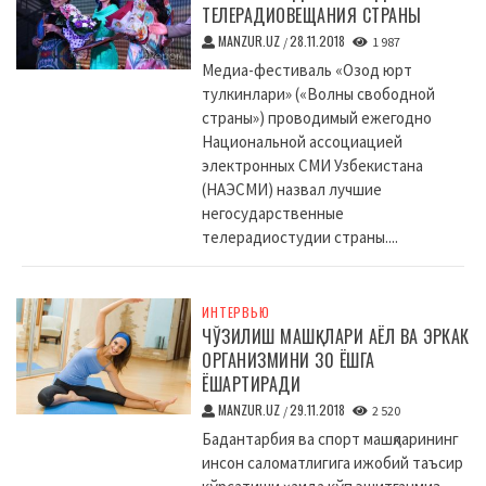
ТЕЛЕРАДИОВЕЩАНИЯ СТРАНЫ
MANZUR.UZ
28.11.2018
/
1 987
Медиа-фестиваль «Озод юрт
тулкинлари» («Волны свободной
страны») проводимый ежегодно
Национальной ассоциацией
электронных СМИ Узбекистана
(НАЭСМИ) назвал лучшие
негосударственные
телерадиостудии страны....
ИНТЕРВЬЮ
ЧЎЗИЛИШ МАШҚЛАРИ АЁЛ ВА ЭРКАК
ОРГАНИЗМИНИ 30 ЁШГА
ЁШАРТИРАДИ
MANZUR.UZ
29.11.2018
/
2 520
Бадантарбия ва спорт машқларининг
инсон саломатлигига ижобий таъсир