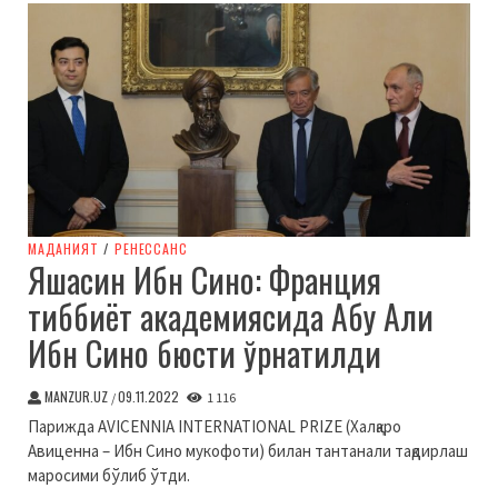
МАДАНИЯТ
/
РЕНЕССАНС
Яшасин Ибн Сино: Франция
тиббиёт академиясида Абу Али
Ибн Сино бюсти ўрнатилди
MANZUR.UZ
09.11.2022
/
1 116
Парижда AVICENNIA INTERNATIONAL PRIZE (Халқаро
Авиценна – Ибн Сино мукофоти) билан тантанали тақдирлаш
маросими бўлиб ўтди.