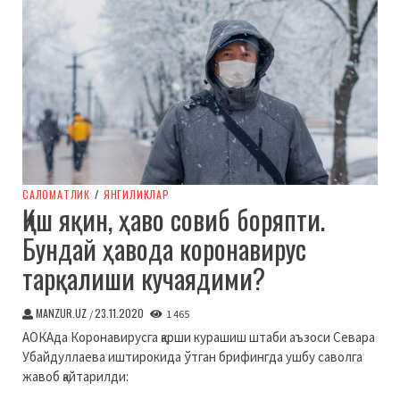
CАЛОМАТЛИК
/
ЯНГИЛИКЛАР
Қиш яқин, ҳаво совиб боряпти.
Бундай ҳавода коронавирус
тарқалиши кучаядими?
MANZUR.UZ
23.11.2020
/
1 465
АОКАда Коронавирусга қарши курашиш штаби аъзоси Севара
Убайдуллаева иштирокида ўтган брифингда ушбу саволга
жавоб қайтарилди: