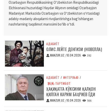
Ozarbayjon Respublikasining O‘zbekiston Respublikasidagi
Elchixonasi huzuridagi Haydar Aliyevn omidagi Ozarbayjon
Madaniyat Markazida Ozarbayjon va O‘zbekiston o‘rtasidagi
adabiy-madaniy aloqalarni rivojlantirishga bag‘ishlangan
nashrlarning taqdimot marosimi bo‘lib o‘tdi.
АДАБИЁТ
ОЛИС ЛЕЙТЕ ДЕНГИЗИ (НОВЕЛЛА)
MANZUR.UZ
10.04.2026
/
392
АДАБИЁТ
/
ИНТЕРВЬЮ
/
ҲУҚУҚ-ТАРТИБОТ
ҲАҚИҚАТГА КЎКСИНИ ҚАЛҚОН
ҚИЛГАН КАРИМ БАҲРИЕВ ЁДИ
MANZUR.UZ
10.04.2026
/
566