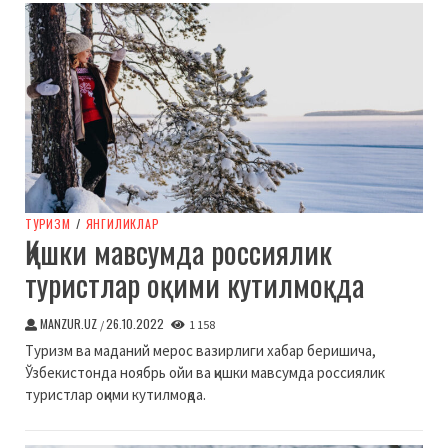
ТУРИЗМ
/
ЯНГИЛИКЛАР
Қишки мавсумда россиялик
туристлар оқими кутилмоқда
MANZUR.UZ
26.10.2022
/
1 158
Туризм ва маданий мерос вазирлиги хабар беришича,
Ўзбекистонда ноябрь ойи ва қишки мавсумда россиялик
туристлар оқими кутилмоқда.