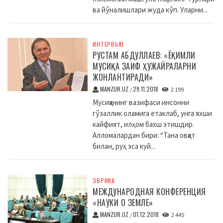
ва йўналишлари жуда кўп. Уларни...
ИНТЕРВЬЮ
РУСТАМ АБДУЛЛАЕВ: «ЁҚИМЛИ
МУСИҚА ЗАИФ ҲУЖАЙРАЛАРНИ
ЖОНЛАНТИРАДИ»
MANZUR.UZ
29.11.2018
/
2 199
Мусиқанинг вазифаси инсонни
гўзаллик оламига етаклаб, унга яхши
кайфият, илҳом бахш этишдир.
Алломалардан бири: “Тана овқат
билан, руҳ эса куй...
ЭВРИКА
МЕЖДУНАРОДНАЯ КОНФЕРЕНЦИЯ
«НАУКИ О ЗЕМЛЕ»
MANZUR.UZ
01.12.2018
/
2 445