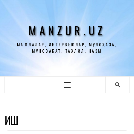
Перейти
к
содержимому
MANZUR.UZ
МАҚОЛАЛАР, ИНТЕРВЬЮЛАР, МУЛОҲАЗА,
МУНОСАБАТ, ТАҲЛИЛ, НАЗМ
Основное
меню
ҚИШ