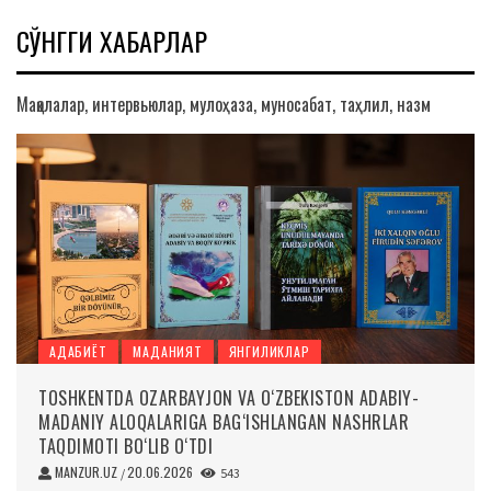
СЎНГГИ ХАБАРЛАР
Мақолалар, интервьюлар, мулоҳаза, муносабат, таҳлил, назм
АДАБИЁТ
МАДАНИЯТ
ЯНГИЛИКЛАР
TOSHKENTDA OZARBAYJON VA O‘ZBEKISTON ADABIY-
MADANIY ALOQALARIGA BAG‘ISHLANGAN NASHRLAR
TAQDIMOTI BO‘LIB O‘TDI
MANZUR.UZ
20.06.2026
/
543