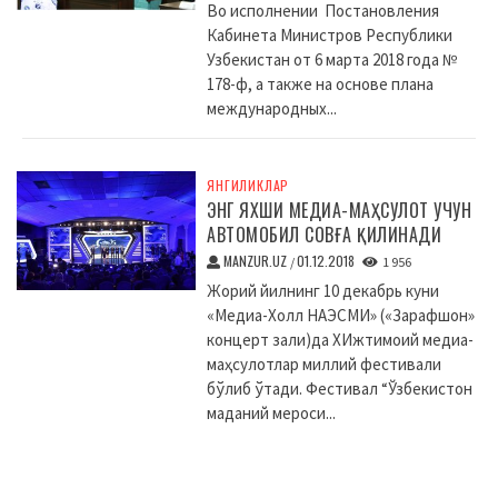
Во исполнении Постановления
Кабинета Министров Республики
Узбекистан от 6 марта 2018 года №
178-ф, а также на основе плана
международных...
ЯНГИЛИКЛАР
ЭНГ ЯХШИ МЕДИА-МАҲСУЛОТ УЧУН
АВТОМОБИЛ СОВҒА ҚИЛИНАДИ
MANZUR.UZ
01.12.2018
/
1 956
Жорий йилнинг 10 декабрь куни
«Медиа-Холл НАЭСМИ» («Зарафшон»
концерт зали)да XИжтимоий медиа-
маҳсулотлар миллий фестивали
бўлиб ўтади. Фестивал “Ўзбекистон
маданий мероси...