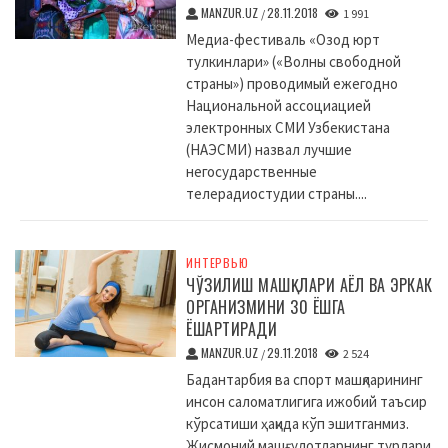
MANZUR.UZ
28.11.2018
/
1 991
Медиа-фестиваль «Озод юрт
тулкинлари» («Волны свободной
страны») проводимый ежегодно
Национальной ассоциацией
электронных СМИ Узбекистана
(НАЭСМИ) назвал лучшие
негосударственные
телерадиостудии страны....
ИНТЕРВЬЮ
ЧЎЗИЛИШ МАШҚЛАРИ АЁЛ ВА ЭРКАК
ОРГАНИЗМИНИ 30 ЁШГА
ЁШАРТИРАДИ
MANZUR.UZ
29.11.2018
/
2 524
Бадантарбия ва спорт машқларининг
инсон саломатлигига ижобий таъсир
кўрсатиши ҳақида кўп эшитганмиз.
Жисмоний машғулотларнинг турлари