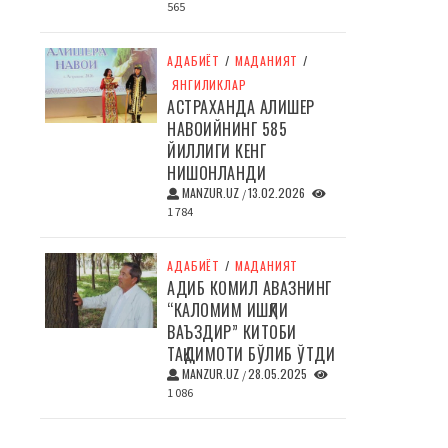
565
АДАБИЁТ
/
МАДАНИЯТ
/
ЯНГИЛИКЛАР
АСТРАХАНДА АЛИШЕР
НАВОИЙНИНГ 585
ЙИЛЛИГИ КЕНГ
НИШОНЛАНДИ
MANZUR.UZ
13.02.2026
/
1 784
АДАБИЁТ
/
МАДАНИЯТ
АДИБ КОМИЛ АВАЗНИНГ
“КАЛОМИМ ИШҚЛИ
ВАЪЗДИР” КИТОБИ
ТАҚДИМОТИ БЎЛИБ ЎТДИ
MANZUR.UZ
28.05.2025
/
1 086