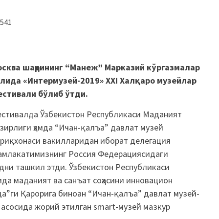
541
осква шаҳрининг “Манеж” Марказий кўргазмалар
лида «Интермузей-2019» XXI Халқаро музейлар
естивали бўлиб ўтди.
стивалда Ўзбекистон Республикаси Маданият
зирлиги ҳамда “Ичан-қалъа” давлат музей
риқхонаси вакилларидан иборат делегация
млакатимизнинг Россия Федерациясидаги
дни ташкил этди. Ўзбекистон Республикаси
да маданият ва санъат соҳасини инновацион
”ги Қарорига биноан “Ичан-қалъа” давлат музей-
асосида жорий этилган smart-музей мазкур