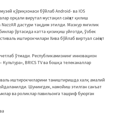
музей қўриқхонаси бўйлаб Android- ва IOS
лар орқали вирутал мустақил саёҳат қилиш
а NazzAR дастури тақдим этилди. Мазкур янгилик
инлар ўртасида катта қизиқиш уйғотди, ўзбек
стиваль иштирокчилари Хива бўйлаб виртуал саёҳат
м четлаб ўтмади. Республикамизнинг инновацион
 Культура», BRICS TV ва бошқа телеканаллар
иваль иштирокчиларини таништиришда халқ амалий
ойдаланилди. Шунингдек, намойиш этилган санъат
ьмлар ва роликлар павильонга ташриф буюрган
ва