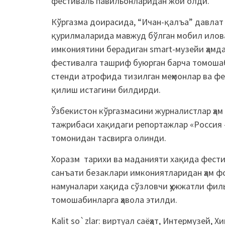
фестиваль павильонларидан жой олди.
Кўргазма доирасида, “Ичан-қалъа” давлат 
қурилмаларида мавжуд бўлган мобил илова
имкониятини берадиган smart-музейи ҳамд
фестивалга ташриф буюрган барча томошаб
стенди атрофида тизилган меҳмонлар ва фе
қилиш истагини билдирди.
Ўзбекистон кўргазмасини журналистлар ҳа
тажрибаси хақидаги репортажлар «Россия –
томонидан тасвирга олинди.
Хоразм тарихи ва маданияти хақида фест
санъати безаклари имкониятларидан ҳам ф
намуналари хақида сўзловчи ҳужжатли фил
томошабинларга ҳавола этилди.
Kalit so`zlar:
виртуал саёҳат
,
Интермузей
,
Хи