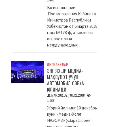
2 443
Во исполнении
Постановления Кабинета
Министров Республики
Узбекистан от 6 марта 2018
года № 178-ф, а также на
основе плана
международных...
ЯНГИЛИКЛАР
ЭНГ ЯХШИ МЕДИА-
МАҲСУЛОТ УЧУН
АВТОМОБИЛ СОВҒА
ҚИЛИНАДИ
MANZUR.UZ
01.12.2018
/
1 955
Жорий йилнинг 10 декабрь
куни «Медиа-Холл
НАЭСМИ» («Зарафшон»
концерт зали)да