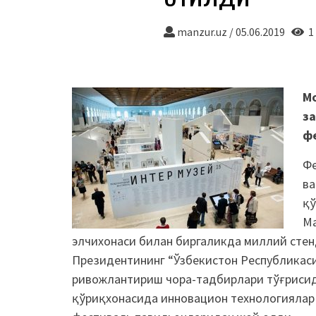
manzur.uz
/
05.06.2019
1 
М
за
ф
Фе
ва
қў
Ма
элчихонаси билан биргаликда миллий стен
Президентининг “Ўзбекистон Республикаси
ривожлантириш чора-тадбирлари тўғрисида
қўриқхонасида инновацион технологиялар 