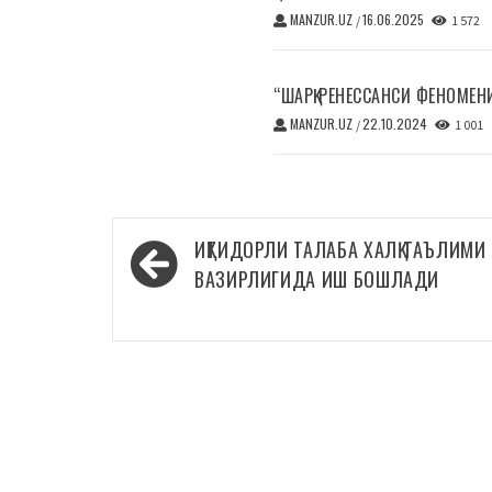
MANZUR.UZ
16.06.2025
/
1 572
“ШАРҚ РЕНЕССАНСИ ФЕНОМЕН
MANZUR.UZ
22.10.2024
/
1 001
Навигация
ИҚТИДОРЛИ ТАЛАБА ХАЛҚ ТАЪЛИМИ
по
ВАЗИРЛИГИДА ИШ БОШЛАДИ
записям