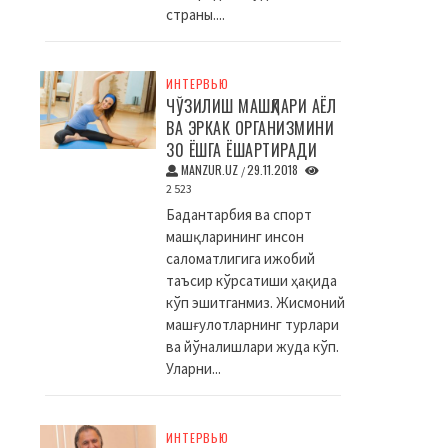
страны....
ИНТЕРВЬЮ
ЧЎЗИЛИШ МАШҚЛАРИ АЁЛ
ВА ЭРКАК ОРГАНИЗМИНИ
30 ЁШГА ЁШАРТИРАДИ
MANZUR.UZ
29.11.2018
/
2 523
Бадантарбия ва спорт
машқларининг инсон
саломатлигига ижобий
таъсир кўрсатиши ҳақида
кўп эшитганмиз. Жисмоний
машғулотларнинг турлари
ва йўналишлари жуда кўп.
Уларни...
ИНТЕРВЬЮ