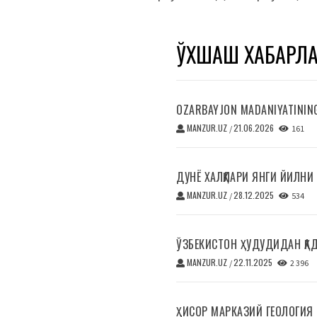
ЎХШАШ ХАБАРЛ
OZARBAYJON MADANIYATINING 
MANZUR.UZ
21.06.2026
/
161
ДУНЁ ХАЛҚЛАРИ ЯНГИ ЙИЛНИ
MANZUR.UZ
28.12.2025
/
534
ЎЗБЕКИСТОН ҲУДУДИДАН ҚА
MANZUR.UZ
22.11.2025
/
2 396
ҲИСОР МАРКАЗИЙ ГЕОЛОГИЯ