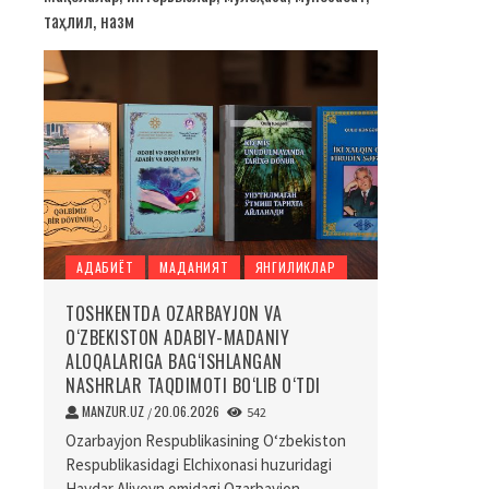
таҳлил, назм
АДАБИЁТ
МАДАНИЯТ
ЯНГИЛИКЛАР
TOSHKENTDA OZARBAYJON VA
O‘ZBEKISTON ADABIY-MADANIY
ALOQALARIGA BAG‘ISHLANGAN
NASHRLAR TAQDIMOTI BO‘LIB O‘TDI
MANZUR.UZ
20.06.2026
/
542
Ozarbayjon Respublikasining O‘zbekiston
Respublikasidagi Elchixonasi huzuridagi
Haydar Aliyevn omidagi Ozarbayjon