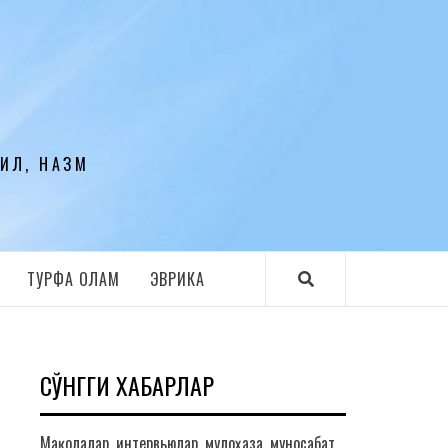
ЛИЛ, НАЗМ
ТУРФА ОЛАМ
ЭВРИКА
СЎНГГИ ХАБАРЛАР
Мақолалар, интервьюлар, мулоҳаза, муносабат,