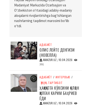
Madaniyat Markazida Ozarbayjon va
O‘zbekiston o‘rtasidagi adabiy-madaniy
aloqalarni rivojlantirishga bag‘ishlangan
nashrlarning taqdimot marosimi bo‘lib
o‘tdi.
АДАБИЁТ
ОЛИС ЛЕЙТЕ ДЕНГИЗИ
(НОВЕЛЛА)
MANZUR.UZ
10.04.2026
/
391
АДАБИЁТ
/
ИНТЕРВЬЮ
/
ҲУҚУҚ-ТАРТИБОТ
ҲАҚИҚАТГА КЎКСИНИ ҚАЛҚОН
ҚИЛГАН КАРИМ БАҲРИЕВ
ЁДИ
MANZUR.UZ
10.04.2026
/