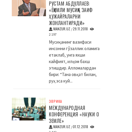
РУСТАМ АБДУЛЛАЕВ:
«ЁҚИМЛИ МУСИҚА ЗАИФ
ҲУЖАЙРАЛАРНИ
ЖОНЛАНТИРАДИ»
MANZUR.UZ
29.11.2018
/
2 197
Мусиқанинг вазифаси
инсонни гўзаллик оламига
етаклаб, унга яхши
кайфият, илҳом бахш
этишдир. Алломалардан
бири: “Тана овқат билан,
руҳ эса куй...
ЭВРИКА
МЕЖДУНАРОДНАЯ
КОНФЕРЕНЦИЯ «НАУКИ О
ЗЕМЛЕ»
MANZUR.UZ
01.12.2018
/