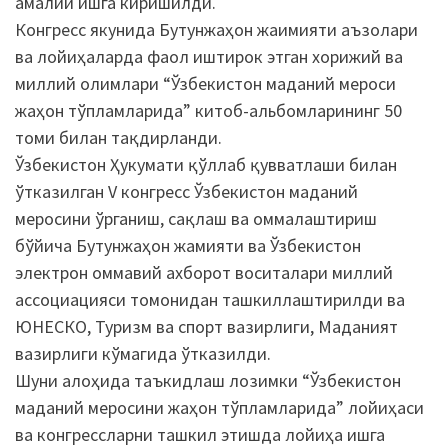
амалий ишга киришилди.
Конгресс якунида Бутунжаҳон жаимияти аъзолари
ва лойиҳаларда фаол иштирок этган хорижий ва
миллий олимлари “Ўзбекистон маданий мероси
жаҳон тўпламларида” китоб-альбомларининг 50
томи билан тақдирланди.
Ўзбекистон Ҳукумати қўллаб қувватлаши билан
ўтказилган V конгресс Ўзбекистон маданий
меросини ўрганиш, сақлаш ва оммалаштириш
бўйича Бутунжаҳон жамияти ва Ўзбекистон
электрон оммавий ахборот воситалари миллий
ассоциацияси томонидан ташкиллаштирилди ва
ЮНEСКО, Туризм ва спорт вазирлиги, Маданият
вазирлиги кўмагида ўтказилди.
Шуни алоҳида таъкидлаш лозимки “Ўзбекистон
маданий меросини жаҳон тўпламларида” лойиҳаси
ва конгрессларни ташкил этишда лойиҳа ишга