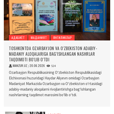
АДАБИЁТ
МАДАНИЯТ
ЯНГИЛИКЛАР
TOSHKENTDA OZARBAYJON VA O‘ZBEKISTON ADABIY-
MADANIY ALOQALARIGA BAG‘ISHLANGAN NASHRLAR
TAQDIMOTI BO‘LIB O‘TDI
MANZUR.UZ
20.06.2026
/
524
Ozarbayjon Respublikasining O‘zbekiston Respublikasidagi
Elchixonasi huzuridagi Haydar Aliyevn omidagi Ozarbayjon
Madaniyat Markazida Ozarbayjon va O‘zbekiston o‘rtasidagi
adabiy-madaniy aloqalarni rivojlantirishga bag‘ishlangan
nashrlarning taqdimot marosimi bo‘lib o‘tdi.