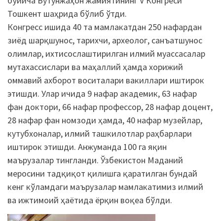
бўйича Бутунжаҳон жамиятининг V Конгреси
Тошкент шаҳрида бўлиб ўтди.
Конгресс ишида 40 та мамлакатдан 250 нафардан
зиёд шарқшунос, тарихчи, археолог, санъатшунос
олимлар, ихтисослаштирилган илмий муассасалар
мутахассислари ва маҳаллий ҳамда хорижий
оммавий ахборот воситалари вакиллари иштирок
этишди. Улар ичида 9 нафар академик, 63 нафар
фан доктори, 66 нафар профессор, 28 нафар доцент,
28 нафар фан номзоди ҳамда, 40 нафар музейлар,
кутубхоналар, илмий ташкилотлар раҳбарлари
иштирок этишди. Анжуманда 100 га яқин
маърузалар тингланди. Ўзбекистон Маданий
меросини тадқиқот қилишга қаратилган бундай
кенг кўламдаги маърузалар мамлакатимиз илмий
ва ижтимоий ҳаётида ёрқин воқеа бўлди.