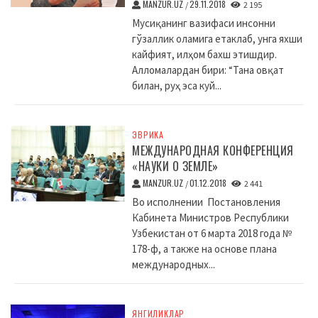
MANZUR.UZ
29.11.2018
/
2 195
Мусиқанинг вазифаси инсонни
гўзаллик оламига етаклаб, унга яхши
кайфият, илҳом бахш этишдир.
Алломалардан бири: “Тана овқат
билан, руҳ эса куй...
ЭВРИКА
МЕЖДУНАРОДНАЯ КОНФЕРЕНЦИЯ
«НАУКИ О ЗЕМЛЕ»
MANZUR.UZ
01.12.2018
/
2 441
Во исполнении Постановления
Кабинета Министров Республики
Узбекистан от 6 марта 2018 года №
178-ф, а также на основе плана
международных...
ЯНГИЛИКЛАР