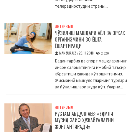
телерадиостудии страны....
ИНТЕРВЬЮ
ЧЎЗИЛИШ МАШҚЛАРИ АЁЛ ВА ЭРКАК
ОРГАНИЗМИНИ 30 ЁШГА
ЁШАРТИРАДИ
MANZUR.UZ
29.11.2018
/
2 520
Бадантарбия ва спорт машқларининг
инсон саломатлигига ижобий таъсир
кўрсатиши ҳақида кўп эшитганмиз.
Жисмоний машғулотларнинг турлари
ва йўналишлари жуда кўп. Уларни...
ИНТЕРВЬЮ
РУСТАМ АБДУЛЛАЕВ: «ЁҚИМЛИ
МУСИҚА ЗАИФ ҲУЖАЙРАЛАРНИ
ЖОНЛАНТИРАДИ»