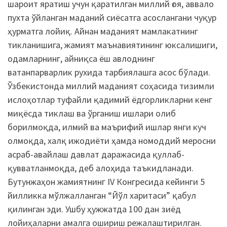
шароит яратиш учун қаратилган миллий ғоя, аввало
пухта ўйланган маданий сиёсатга асослангани чуқур
ҳурматга лойиқ. Айнан маданият мамлакатнинг
тикланишига, жамият маънавиятининг юксалишиги,
одамларнинг, айниқса ёш авлоднинг
ватанпарварлик рухида тарбиялашга асос бўлади.
Ўзбекистонда миллий маданият соҳасида тизимли
ислоҳотлар туфайли қадимий ёдгорликларни кенг
миқёсда тиклаш ва ўрганиш ишлари олиб
борилмоқда, илмий ва маърифий ишлар янги куч
олмоқда, халқ ижодиёти ҳамда номоддий меросни
асраб-авайлаш давлат даражасида қуллаб-
қувватланмоқда, деб алоҳида таъкидланади.
Бутунжаҳон жамиятнинг IV Конгресида кейинги 5
йилликка мўлжалланган “Йўл харитаси” қабул
қилинган эди. Ушбу ҳужжатда 100 дан зиёд
лойиҳаларни амалга ошириш режалаштирилган.