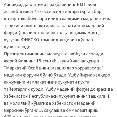
Айниқса, давлатимиз раҳбарининг БМТ Бош
ассамблеияси 75-сессиясида илгари сурган бир
қатор ташаббуслари ичида халқимиз маданияти ва
тарихини оммалаштиришга қаратилган маданий
форум ўтказиш таклифи халқаро ҳамжамият,
ҳусусан ЮНЕСКО томонидан қизғин қўллаб-
қувватланди.
Президентимизнинг мазкур ташаббуси асосида
жорий йилнинг 15-сентябь куни Хива шаҳрида
“Марказий Осиё цивилизациялар чорраҳасида”
маданий форуми бўлиб ўтади. Ушбу йирик халқаро
анжуманга мамлакатимиз ҳукумати пухта
тайёргарлик кўрди. Ушбу маданий форум доирасида
Ўзбекистон Республикаси Ҳукуматининг ташкилий
ва молиявий кўмагида Ўзбекистон Маданий
меросини ўрганиш, сақлаш ва оммалаштириш