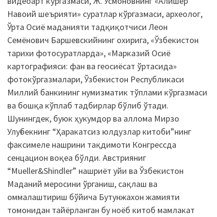
видеоарт кўргазмаси, Ж. Усмоновнинг «Алишер
Навоий шеърияти» суратлар кўргазмаси, археолог,
Ўрта Осиё маданияти тадқиқотчиси Леон
Семёнович Баршевскийнинг охирига, «Ўзбекистон
тарихи фотосуратларда», «Марказий Осиё
картографияси: фан ва геосиёсат ўртасида»
фотокўргазмалари, Ўзбекистон Республикаси
Миллий банкининг нумизматик тўплами кўргазмаси
ва бошқа кўплаб тадбирлар бўлиб ўтади.
Шунингдек, буюк ҳукумдор ва аллома Мирзо
Улуғбекнинг “Ҳаракатсиз юлдузлар китоби”нинг
факсимеле нашрини тақдимоти Конгрессда
сенцацион воқеа бўлди. Австрияниг
“Mueller&Shindler” нашриёт уйи ва Ўзбекистон
Маданий меросини ўрганиш, сақлаш ва
оммалаштириш бўйича Бутунжахон жамияти
томонидан тайёрланган бу ноёб китоб мамлакат