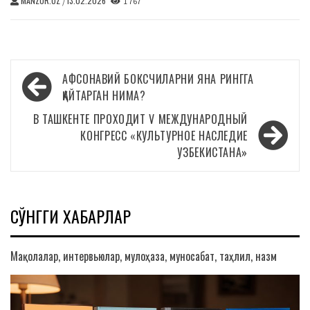
MANZUR.UZ
13.02.2026
/
1 767
Навигация
АФСОНАВИЙ БОКСЧИЛАРНИ ЯНА РИНГГА
по
ҚАЙТАРГАН НИМА?
записям
В ТАШКЕНТЕ ПРОХОДИТ V МЕЖДУНАРОДНЫЙ
КОНГРЕСС «КУЛЬТУРНОЕ НАСЛЕДИЕ
УЗБЕКИСТАНА»
СЎНГГИ ХАБАРЛАР
Мақолалар, интервьюлар, мулоҳаза, муносабат, таҳлил, назм