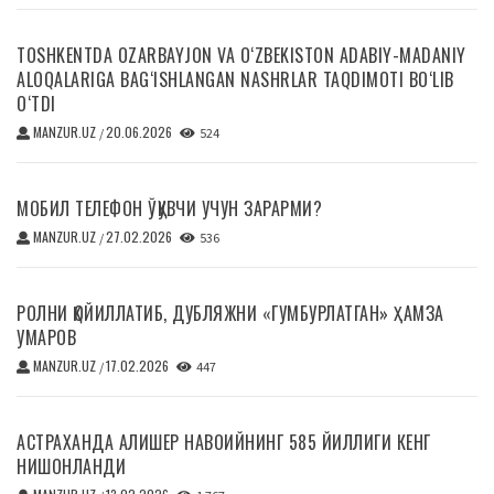
TOSHKENTDA OZARBAYJON VA O‘ZBEKISTON ADABIY-MADANIY
ALOQALARIGA BAG‘ISHLANGAN NASHRLAR TAQDIMOTI BO‘LIB
O‘TDI
MANZUR.UZ
20.06.2026
/
524
МОБИЛ ТЕЛЕФОН ЎҚУВЧИ УЧУН ЗАРАРМИ?
MANZUR.UZ
27.02.2026
/
536
РОЛНИ ҚОЙИЛЛАТИБ, ДУБЛЯЖНИ «ГУМБУРЛАТГАН» ҲАМЗА
УМАРОВ
MANZUR.UZ
17.02.2026
/
447
АСТРАХАНДА АЛИШЕР НАВОИЙНИНГ 585 ЙИЛЛИГИ КЕНГ
НИШОНЛАНДИ