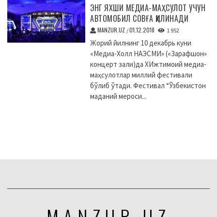
ЭНГ ЯХШИ МЕДИА-МАҲСУЛОТ УЧУН
АВТОМОБИЛ СОВҒА ҚИЛИНАДИ
MANZUR.UZ
01.12.2018
/
1 952
Жорий йилнинг 10 декабрь куни
«Медиа-Холл НАЭСМИ» («Зарафшон»
концерт зали)да XИжтимоий медиа-
маҳсулотлар миллий фестивали
бўлиб ўтади. Фестивал “Ўзбекистон
маданий мероси...
MANZUR.UZ