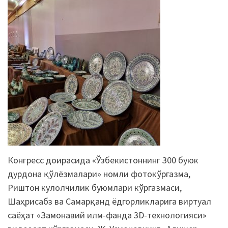
Конгресс доирасида «Ўзбекистоннинг 300 буюк
дурдона қўлёзмалари» номли фотокўргазма,
Риштон кулолчилик буюмлари кўргазмаси,
Шаҳрисабз ва Самарқанд ёдгорликларига виртуал
саёҳат «Замонавий илм-фанда 3D-технологияси»