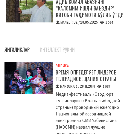
АДИБ КОМИЛ АВАЗНИНГ
“КАЛОМИМ ИШҚЛИ ВАЪЗДИР”
КИТОБИ ТАҚДИМОТИ БЎЛИБ ЎТДИ
MANZUR.UZ
28.05.2025
/
1 084
ЯНГИЛИКЛАР
ИНТЕЛЛЕКТ РУКНИ
ЭВРИКА
ВРЕМЯ ОПРЕДЕЛЯЕТ ЛИДЕРОВ
ТЕЛЕРАДИОВЕЩАНИЯ СТРАНЫ
MANZUR.UZ
28.11.2018
/
1 987
Медиа-фестиваль «Озод юрт
тулкинлари» («Волны свободной
страны») проводимый ежегодно
Национальной ассоциацией
электронных СМИ Узбекистана
(НАЭСМИ) назвал лучшие
негосударственные