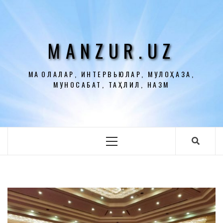
Перейти
к
содержимому
MANZUR.UZ
МАҚОЛАЛАР, ИНТЕРВЬЮЛАР, МУЛОҲАЗА,
МУНОСАБАТ, ТАҲЛИЛ, НАЗМ
Основное
меню