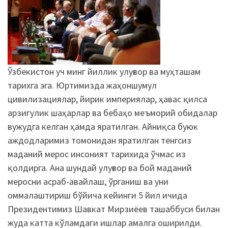
Ўзбекистон уч минг йиллик улуғвор ва муҳташам
тарихга эга. Юртимизда жаҳоншумул
цивилизациялар, йирик империялар, ҳавас қилса
арзигулик шаҳарлар ва бебаҳо меъморий обидалар
вужудга келган ҳамда яратилган. Айниқса буюк
аждодларимиз томонидан яратилган тенгсиз
маданий мерос инсоният тарихида ўчмас из
қолдирга. Ана шундай улуғвор ва бой маданий
меросни асраб-авайлаш, ўрганиш ва уни
оммалаштириш бўйича кейинги 5 йил ичида
Президентимиз Шавкат Мирзиёев ташаббуси билан
жуда катта кўламдаги ишлар амалга оширилди.