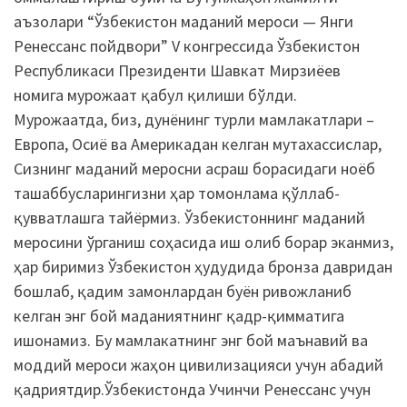
аъзолари “Ўзбекистон маданий мероси — Янги
Ренессанс пойдвори” V конгрессида Ўзбекистон
Республикаси Президенти Шавкат Мирзиёев
номига мурожаат қабул қилиши бўлди.
Мурожаатда, биз, дунёнинг турли мамлакатлари –
Европа, Осиё ва Америкадан келган мутахассислар,
Сизнинг маданий меросни асраш борасидаги ноёб
ташаббусларингизни ҳар томонлама қўллаб-
қувватлашга тайёрмиз. Ўзбекистоннинг маданий
меросини ўрганиш соҳасида иш олиб борар эканмиз,
ҳар биримиз Ўзбекистон ҳудудида бронза давридан
бошлаб, қадим замонлардан буён ривожланиб
келган энг бой маданиятнинг қадр-қимматига
ишонамиз. Бу мамлакатнинг энг бой маънавий ва
моддий мероси жаҳон цивилизацияси учун абадий
қадриятдир.Ўзбекистонда Учинчи Ренессанс учун