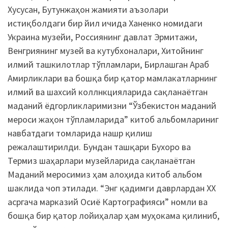
Хусусан, Бутунжаҳон жамияти аъзолари
истиқболдаги бир йил ичида Ханенко номидаги
Украина музейи, Россиянинг давлат Эрмитажи,
Венгриянинг музей ва кутубхоналари, Хитойнинг
илмий ташкилотлар тўпламлари, Бирлашган Араб
Амирликлари ва бошқа бир қатор мамлакатларнинг
илмий ва шахсий коллнкцияларида сақланаётган
маданий ёдгорликларимизни “Ўзбекистон маданий
мероси жаҳон тўпламларида” китоб альбомлариниг
навбатдаги томларида нашр қилиш
режалаштирилди. Бундан ташқари Бухоро ва
Термиз шаҳарлари музейларида сақланаётган
Маданий меросимиз ҳам алоҳида китоб альбом
шаклида чоп этилади. “Энг қадимги даврлардан ХХ
асргача марказий Осиё Картографияси” номли ва
бошқа бир қатор лойиҳалар ҳам муҳокама қилиниб,