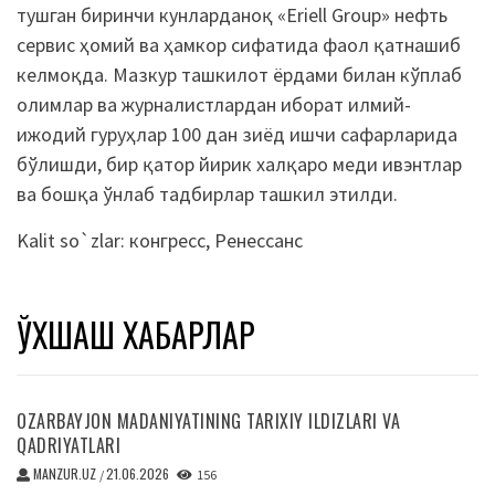
тушган биринчи кунларданоқ «Eriell Group» нефть
сервис ҳомий ва ҳамкор сифатида фаол қатнашиб
келмоқда. Мазкур ташкилот ёрдами билан кўплаб
олимлар ва журналистлардан иборат илмий-
ижодий гуруҳлар 100 дан зиёд ишчи сафарларида
бўлишди, бир қатор йирик халқаро меди ивэнтлар
ва бошқа ўнлаб тадбирлар ташкил этилди.
Kalit so`zlar:
конгресс
,
Ренессанс
ЎХШАШ ХАБАРЛАР
OZARBAYJON MADANIYATINING TARIXIY ILDIZLARI VA
QADRIYATLARI
MANZUR.UZ
21.06.2026
/
156