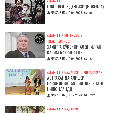
АДАБИЁТ
ОЛИС ЛЕЙТЕ ДЕНГИЗИ (НОВЕЛЛА)
MANZUR.UZ
10.04.2026
/
388
АДАБИЁТ
/
ИНТЕРВЬЮ
/
ҲУҚУҚ-ТАРТИБОТ
ҲАҚИҚАТГА КЎКСИНИ ҚАЛҚОН ҚИЛГАН
КАРИМ БАҲРИЕВ ЁДИ
MANZUR.UZ
10.04.2026
/
564
АДАБИЁТ
/
МАДАНИЯТ
/
ЯНГИЛИКЛАР
АСТРАХАНДА АЛИШЕР
НАВОИЙНИНГ 585 ЙИЛЛИГИ КЕНГ
НИШОНЛАНДИ
MANZUR.UZ
13.02.2026
/
1 767
АДАБИЁТ
/
МАДАНИЯТ