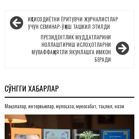
Навигация
ИҚТИСОДИЁТНИ ЁРИТУВЧИ ЖУРНАЛИСТЛАР
по
УЧУН СЕМИНАР-ЎҚИШ ТАШКИЛ ЭТИЛДИ
записям
ПРЕЗИДЕНТЛИК МУДДАТЛАРИНИ
НОЛЛАШТИРИШ ИСЛОҲОТЛАРНИ
МУВАФФАҚИЯТЛИ ЯКУНЛАШГА ИМКОН
БЕРАДИ
СЎНГГИ ХАБАРЛАР
Мақолалар, интервьюлар, мулоҳаза, муносабат, таҳлил, назм