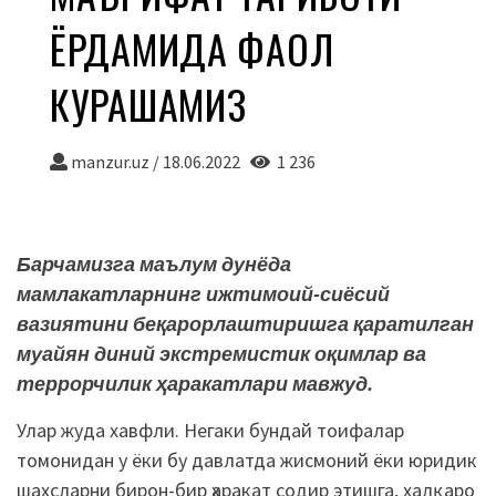
ЁРДАМИДА ФАОЛ
КУРАШАМИЗ
manzur.uz
/
18.06.2022
1 236
Барчамизга маълум дунёда
мамлакатларнинг ижтимоий-сиёсий
вазиятини беқарорлаштиришга қаратилган
муайян диний экстремистик оқимлар ва
террорчилик ҳаракатлари мавжуд.
Улар жуда хавфли. Негаки бундай тоифалар
томонидан у ёки бу давлатда жисмоний ёки юридик
шахсларни бирон-бир ҳаракат содир этишга, халқаро