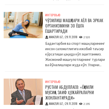
ИНТЕРВЬЮ
ЧЎЗИЛИШ МАШҚЛАРИ АЁЛ ВА ЭРКАК
ОРГАНИЗМИНИ 30 ЁШГА
ЁШАРТИРАДИ
MANZUR.UZ
29.11.2018
/
2 520
Бадантарбия ва спорт машқларининг
инсон саломатлигига ижобий таъсир
кўрсатиши ҳақида кўп эшитганмиз.
Жисмоний машғулотларнинг турлари
ва йўналишлари жуда кўп. Уларни...
ИНТЕРВЬЮ
РУСТАМ АБДУЛЛАЕВ: «ЁҚИМЛИ
МУСИҚА ЗАИФ ҲУЖАЙРАЛАРНИ
ЖОНЛАНТИРАДИ»
MANZUR.UZ
29.11.2018
/
2 195