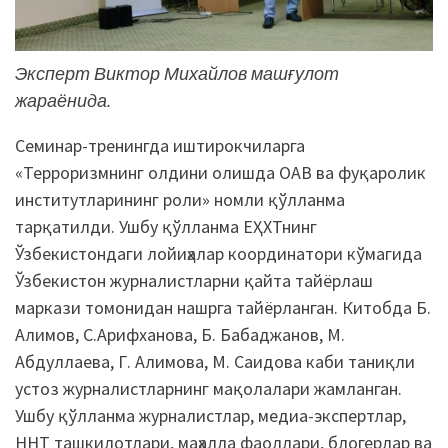
Эксперт Виктор Михайлов машғулот
жараёнида.
Семинар-тренингда иштирокчиларга
«Терроризмнинг олдини олишда ОАВ ва фуқаролик
институтларининг роли» номли қўлланма
тарқатилди. Ушбу қўлланма ЕҲХТнинг
Ўзбекистондаги лойиҳалар координатори кўмагида
Ўзбекистон журналистларни қайта тайёрлаш
маркази томонидан нашрга тайёрланган. Китобда Б.
Алимов, С.Арифханова, Б. Бабаджанов, М.
Абдуллаева, Г. Алимова, М. Саидова каби таниқли
устоз журналистларнинг мақолалари жамланган.
Ушбу қўлланма журналистлар, медиа-экспертлар,
ННТ ташкилотлари, маҳалла фаоллари, блогерлар ва