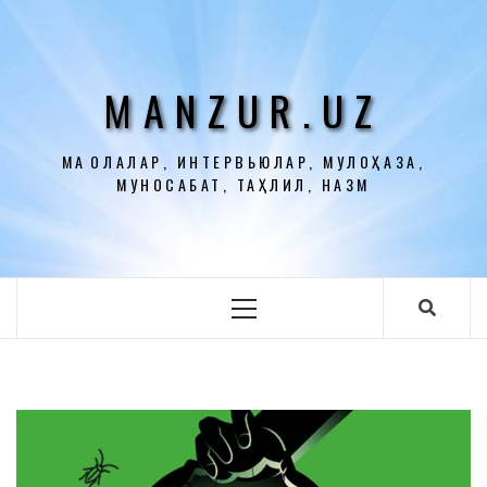
Перейти
к
содержимому
MANZUR.UZ
МАҚОЛАЛАР, ИНТЕРВЬЮЛАР, МУЛОҲАЗА,
МУНОСАБАТ, ТАҲЛИЛ, НАЗМ
Основное
меню