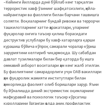
–Кейинги йилларда дунё бўйлаб кенг тарқалган
террористик хавф ўзининг шафқатсизлиги, ҳийла-
найранглари ва фаоллиги билан барчани ташвишга
соляпти. Воқеаларнинг бундай ривожи ва террорчи
ташкилотларнинг хатти-ҳаракатлари, уларнинг
фуқаролар онгига таъсир қилиш борасидаги
деструктив услублари бу хавф-хатарларга қарши
курашиш бўйича кўпроқ самарали чоралар кўриш
заруриятини келтириб чиқармоқда. Шу сабабдан
давлат тузилмалари билан бир қаторда бу ишга
оммавий ахборот воситалари ҳам кенг жалб этилган.
Бу фаолиятнинг самарадорлиги учун ОАВ вакиллари
ҳам фуқаролик жамияти институтлари билан
ҳамкорликда фаолият олиб боришлари зарур. Яъни
бу йўналишда диний экстремистик оқимларнинг
мафкуравий ва психологик таъсир кўрсатиш
қуролларини ўрганган ҳолда аниқ профилактик