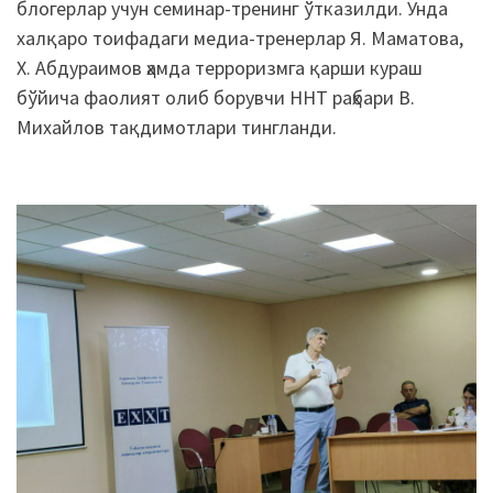
блогерлар учун семинар-тренинг ўтказилди. Унда
халқаро тоифадаги медиа-тренерлар Я. Маматова,
Х. Абдураимов ҳамда терроризмга қарши кураш
бўйича фаолият олиб борувчи ННТ раҳбари В.
Михайлов тақдимотлари тингланди.