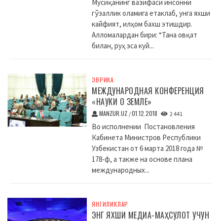
Мусиқанинг вазифаси инсонни
гўзаллик оламига етаклаб, унга яхши
кайфият, илҳом бахш этишдир.
Алломалардан бири: “Тана овқат
билан, руҳ эса куй...
ЭВРИКА
МЕЖДУНАРОДНАЯ КОНФЕРЕНЦИЯ
«НАУКИ О ЗЕМЛЕ»
MANZUR.UZ
01.12.2018
/
2 441
Во исполнении Постановления
Кабинета Министров Республики
Узбекистан от 6 марта 2018 года №
178-ф, а также на основе плана
международных...
ЯНГИЛИКЛАР
ЭНГ ЯХШИ МЕДИА-МАҲСУЛОТ УЧУН