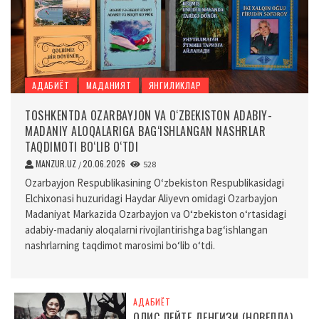
АДАБИЁТ
МАДАНИЯТ
ЯНГИЛИКЛАР
TOSHKENTDA OZARBAYJON VA O‘ZBEKISTON ADABIY-
MADANIY ALOQALARIGA BAG‘ISHLANGAN NASHRLAR
TAQDIMOTI BO‘LIB O‘TDI
MANZUR.UZ
20.06.2026
/
528
Ozarbayjon Respublikasining O‘zbekiston Respublikasidagi
Elchixonasi huzuridagi Haydar Aliyevn omidagi Ozarbayjon
Madaniyat Markazida Ozarbayjon va O‘zbekiston o‘rtasidagi
adabiy-madaniy aloqalarni rivojlantirishga bag‘ishlangan
nashrlarning taqdimot marosimi bo‘lib o‘tdi.
АДАБИЁТ
ОЛИС ЛЕЙТЕ ДЕНГИЗИ (НОВЕЛЛА)