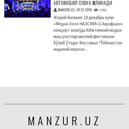
АВТОМОБИЛ СОВҒА ҚИЛИНАДИ
MANZUR.UZ
01.12.2018
/
1 952
Жорий йилнинг 10 декабрь куни
«Медиа-Холл НАЭСМИ» («Зарафшон»
концерт зали)да XИжтимоий медиа-
маҳсулотлар миллий фестивали
бўлиб ўтади. Фестивал “Ўзбекистон
маданий мероси...
MANZUR.UZ