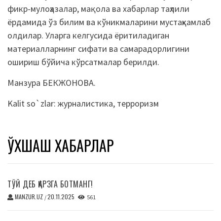
фикр-мулоҳазалар, мақола ва хабарлар таҳлили
ёрдамида ўз билим ва кўникмаларини мустаҳкамлаб
олдилар. Уларга келгусида ёритиладиган
материалларнинг сифати ва самарадорлигини
ошириш бўйича кўрсатмалар берилди.
Манзура БЕКЖОНОВА.
Kalit so`zlar:
журналистика
,
терроризм
ЎХШАШ ХАБАРЛАР
ТЎЙ ДЕБ ҚАРЗГА БОТМАНГ!
MANZUR.UZ
20.11.2025
/
561