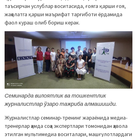
таъсирчан услублар воситасида, ғояга қарши ғоя,
жаҳолатга қарши маърифат тарғиботи ёрдамида
фаол кураш олиб бориш керак.
Семинарда вилоятлик ва тошкентлик
журналистлар ўзаро тажриба алмашишди.
Журналистлар семинар-тренинг жараёнида медиа-
тренерлар ҳамда соҳа экспертлари томонидан ҳавола
этилган мультимедиа воситалари, машғулотлардаги