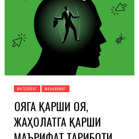
ИНТЕЛЛЕКТ
МАЪНАВИЯТ
ҒОЯГА ҚАРШИ ҒОЯ,
ЖАҲОЛАТГА ҚАРШИ
МАЪРИФАТ ТАРҒИБОТИ