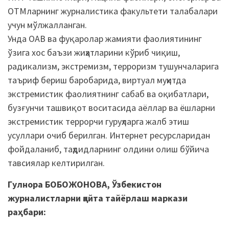
ОТМларнинг журналистика факультети талабалари
учун мўлжалланган.
Унда ОАВ ва фуқаролар жамияти фаолиятининг
ўзига хос баъзи жиҳатларини кўриб чиқиш,
радикализм, экстремизм, терроризм тушунчаларига
таъриф бериш баробарида, виртуал муҳитда
экстремистик фаолиятнинг сабаб ва оқибатлари,
бузғунчи ташвиқот воситасида аёллар ва ёшларни
экстремистик террорчи гуруҳларга жалб этиш
усуллари очиб берилган. Интернет ресурсларидан
фойдаланиб, таҳдидларнинг олдини олиш бўйича
тавсиялар келтирилган.
Гулнора БОБОЖОНОВА, Ўзбекистон
журналистларни қайта тайёрлаш маркази
раҳбари: