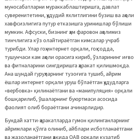
муносабатларни мураккаблаштиришга, давлат
суверенитетини, ҳудудий яхлитлигини бузиш ва аҳоли
хавфсизлигига путур етказишга уринишлар бўлиши
мумкин. Афсуски, бизнинг ҳам фаровон аҳолимиз
тинчлигига кўз олайтираётган кимсалар учраб
турибди. Улар гоҳ интернет орқали, гоҳ содда,
тушунчаси кам аҳоли орасига кириб, ўзларининг иғво
ва фитналарини сингдиришга ҳаракат қилишмоқда.
Ана шундай гуруҳларнинг тузоғига тушиб, айрим
ёшлар интернет орқали уруш бўлаётган ҳудудларга
«вербовка» қилинаётгани ва «манипуляция» орқали
бошқарилиб, ўшаларнинг буюртмаси асосида
фаолият олиб бораётгани ачинарлидир.
Бундай хатти-ҳаракатларда гумон қилинганларнинг
айримлари қўлга олиниб, айблари исботланаётгани
ва жазоланаётгани ҳақида ОАВ орқали кузатиб