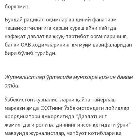
боряпмиз.
Бундай радикал оқимлар ва диний фанатизм
ташвиқотчилигига қарши кураш айни пайтда
нафақат давлат ва ҳуқуқ-тартибот органларининг,
балки ОАВ ходимларининг ҳам муҳим вазифаларидан
бири бўлиб турибди.
Журналистлар ўртасида мунозара қизғин давом
этди.
Ўзбекистон журналистларни қайта тайёрлаш
маркази ҳамда ЕҲХТнинг Ўзбекистондаги лойиҳалар
координатори ҳамкорлигида “Давлатнинг
жамиятдаги роли ва диннинг инсон ҳаётидаги ўрни”
мавзуида журналистлар, матбуот котиблари ва