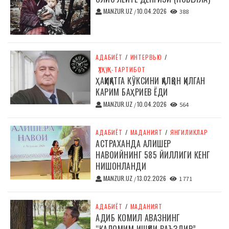
MANZUR.UZ
10.04.2026
/
388
АДАБИЁТ
/
ИНТЕРВЬЮ
/
ҲУҚУҚ-ТАРТИБОТ
ҲАҚИҚАТГА КЎКСИНИ ҚАЛҚОН ҚИЛГАН
КАРИМ БАҲРИЕВ ЁДИ
MANZUR.UZ
10.04.2026
/
564
АДАБИЁТ
/
МАДАНИЯТ
/
ЯНГИЛИКЛАР
АСТРАХАНДА АЛИШЕР
НАВОИЙНИНГ 585 ЙИЛЛИГИ КЕНГ
НИШОНЛАНДИ
MANZUR.UZ
13.02.2026
/
1 771
АДАБИЁТ
/
МАДАНИЯТ
АДИБ КОМИЛ АВАЗНИНГ