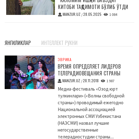
“КАЛОМИМ ИШҚЛИ ВАЪЗДИР”
КИТОБИ ТАҚДИМОТИ БЎЛИБ ЎТДИ
MANZUR.UZ
28.05.2025
/
1 084
ЯНГИЛИКЛАР
ИНТЕЛЛЕКТ РУКНИ
ЭВРИКА
ВРЕМЯ ОПРЕДЕЛЯЕТ ЛИДЕРОВ
ТЕЛЕРАДИОВЕЩАНИЯ СТРАНЫ
MANZUR.UZ
28.11.2018
/
1 987
Медиа-фестиваль «Озод юрт
тулкинлари» («Волны свободной
страны») проводимый ежегодно
Национальной ассоциацией
электронных СМИ Узбекистана
(НАЭСМИ) назвал лучшие
негосударственные
телерадиостудии страны....