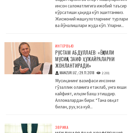
инсон саломатлигига ижобий таъсир
кўрсатиши ҳақида кўп эшитганмиз.
Жисмоний машғулотларнинг турлари
ва йўналишлари жуда кўп. Уларни...
ИНТЕРВЬЮ
РУСТАМ АБДУЛЛАЕВ: «ЁҚИМЛИ
МУСИҚА ЗАИФ ҲУЖАЙРАЛАРНИ
ЖОНЛАНТИРАДИ»
MANZUR.UZ
29.11.2018
/
2 201
Мусиқанинг вазифаси инсонни
гўзаллик оламига етаклаб, унга яхши
кайфият, илҳом бахш этишдир.
Алломалардан бири: “Тана овқат
билан, руҳ эса куй...
ЭВРИКА