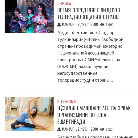
ЭВРИКА
ВРЕМЯ ОПРЕДЕЛЯЕТ ЛИДЕРОВ
ТЕЛЕРАДИОВЕЩАНИЯ СТРАНЫ
MANZUR.UZ
28.11.2018
/
1 991
Медиа-фестиваль «Озод юрт
тулкинлари» («Волны свободной
страны») проводимый ежегодно
Национальной ассоциацией
электронных СМИ Узбекистана
(НАЭСМИ) назвал лучшие
негосударственные
телерадиостудии страны....
ИНТЕРВЬЮ
ЧЎЗИЛИШ МАШҚЛАРИ АЁЛ ВА ЭРКАК
ОРГАНИЗМИНИ 30 ЁШГА
ЁШАРТИРАДИ
MANZUR.UZ
29.11.2018
/
2 524
Бадантарбия ва спорт машқларининг