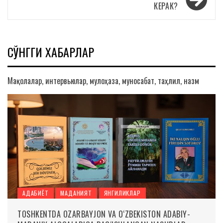
КЕРАК?
СЎНГГИ ХАБАРЛАР
Мақолалар, интервьюлар, мулоҳаза, муносабат, таҳлил, назм
АДАБИЁТ
МАДАНИЯТ
ЯНГИЛИКЛАР
TOSHKENTDA OZARBAYJON VA O‘ZBEKISTON ADABIY-