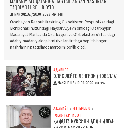
MADANIY ALOQALARIGA BAG‘ISHLANGAN NASHRLAR
TAQDIMOTI BO‘LIB O‘TDI
MANZUR.UZ
20.06.2026
/
548
Ozarbayjon Respublikasining O‘zbekiston Respublikasidagi
Elchixonasi huzuridagi Haydar Aliyevn omidagi Ozarbayjon
Madaniyat Markazida Ozarbayjon va O‘zbekiston o‘rtasidagi
adabiy-madaniy aloqalarni rivojlantirishga bag‘ishlangan
nashrlarning taqdimot marosimi bo‘lib o‘tdi.
АДАБИЁТ
ОЛИС ЛЕЙТЕ ДЕНГИЗИ (НОВЕЛЛА)
MANZUR.UZ
10.04.2026
/
392
АДАБИЁТ
/
ИНТЕРВЬЮ
/
ҲУҚУҚ-ТАРТИБОТ
ҲАҚИҚАТГА КЎКСИНИ ҚАЛҚОН ҚИЛГАН
КАРИМ БАҲРИЕВ ЁДИ