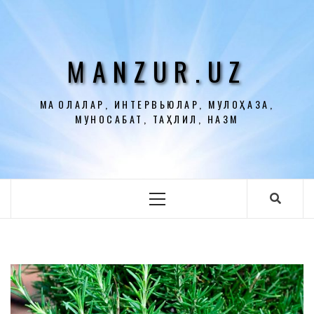
Перейти
к
содержимому
MANZUR.UZ
МАҚОЛАЛАР, ИНТЕРВЬЮЛАР, МУЛОҲАЗА,
МУНОСАБАТ, ТАҲЛИЛ, НАЗМ
Основное
меню