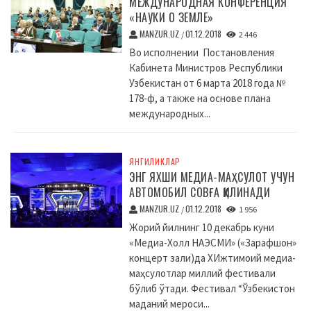
МЕЖДУНАРОДНАЯ КОНФЕРЕНЦИЯ
«НАУКИ О ЗЕМЛЕ»
MANZUR.UZ
01.12.2018
/
2 446
Во исполнении Постановления
Кабинета Министров Республики
Узбекистан от 6 марта 2018 года №
178-ф, а также на основе плана
международных...
ЯНГИЛИКЛАР
ЭНГ ЯХШИ МЕДИА-МАҲСУЛОТ УЧУН
АВТОМОБИЛ СОВҒА ҚИЛИНАДИ
MANZUR.UZ
01.12.2018
/
1 956
Жорий йилнинг 10 декабрь куни
«Медиа-Холл НАЭСМИ» («Зарафшон»
концерт зали)да XИжтимоий медиа-
маҳсулотлар миллий фестивали
бўлиб ўтади. Фестивал “Ўзбекистон
маданий мероси...