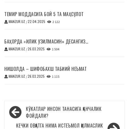
ТЕМИР МОДДАСИГА БОЙ 5 ТА МАҲСУЛОТ
MANZUR.UZ
22.04.2025
/
2 122
БАҲОРДА «ИЛИК УЗИЛМАСИН» ДЕСАНГИЗ…
MANZUR.UZ
26.03.2025
/
1 504
НИШОЛДА – ШИФОБАХШ ТАБИИЙ НЕЪМАТ
MANZUR.UZ
26.03.2025
/
1 115
Навигация
КЎКАТЛАР ИНСОН ТАНАСИГА ҚАНЧАЛИК
по
ФОЙДАЛИ?
записям
КЕЧКИ ОВҚАТГА НИМА ИСТЕЪМОЛ ҚИЛМАСЛИК