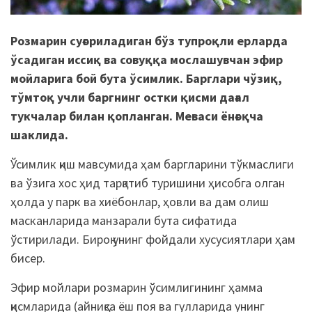
Розмарин суғориладиган бўз тупроқли ерларда
ўсадиган иссиқ ва совуққа мослашувчан эфир
мойларига бой бута ўсимлик. Барглари чўзиқ,
тўмтоқ учли баргнинг остки қисми дағал
тукчалар билан қопланган. Меваси ёнғоқча
шаклида.
Ўсимлик қиш мавсумида ҳам баргларини тўкмаслиги
ва ўзига хос ҳид тарқатиб туришини ҳисобга олган
ҳолда у парк ва хиёбонлар, ҳовли ва дам олиш
масканларида манзарали бута сифатида
ўстирилади. Бироқ унинг фойдали хусусиятлари ҳам
бисер.
Эфир мойлари розмарин ўсимлигининг ҳамма
қисмларида (айниқса ёш поя ва гулларида унинг