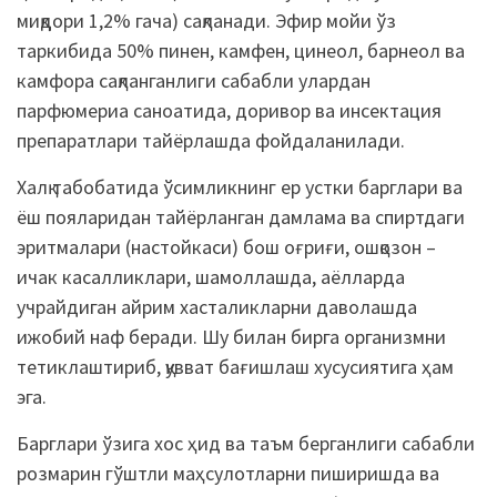
миқдори 1,2% гача) сақланади. Эфир мойи ўз
таркибида 50% пинен, камфен, цинеол, барнеол ва
камфора сақланганлиги сабабли улардан
парфюмериа саноатида, доривор ва инсектация
препаратлари тайёрлашда фойдаланилади.
Халқ табобатида ўсимликнинг ер устки барглари ва
ёш пояларидан тайёрланган дамлама ва спиртдаги
эритмалари (настойкаси) бош оғриғи, ошқозон –
ичак касалликлари, шамоллашда, аёлларда
учрайдиган айрим хасталикларни даволашда
ижобий наф беради. Шу билан бирга организмни
тетиклаштириб, қувват бағишлаш хусусиятига ҳам
эга.
Барглари ўзига хос ҳид ва таъм берганлиги сабабли
розмарин гўштли маҳсулотларни пиширишда ва