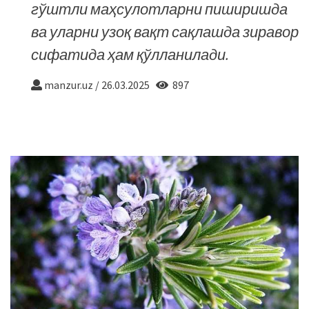
гўштли маҳсулотларни пиширишда
ва уларни узоқ вақт сақлашда зиравор
сифатида ҳам қўлланилади.
manzur.uz
/
26.03.2025
897