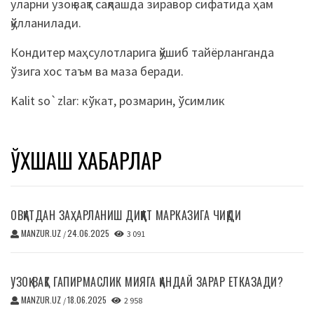
уларни узоқ вақт сақлашда зиравор сифатида ҳам
қўлланилади.
Кондитер маҳсулотларига қўшиб тайёрланганда
ўзига хос таъм ва маза
беради
.
Kalit so`zlar:
кўкат
,
розмарин
,
ўсимлик
ЎХШАШ ХАБАРЛАР
ОВҚАТДАН ЗАҲАРЛАНИШ ДИҚҚАТ МАРКАЗИГА ЧИҚДИ
MANZUR.UZ
24.06.2025
/
3 091
УЗОҚ ВАҚТ ГАПИРМАСЛИК МИЯГА ҚАНДАЙ ЗАРАР ЕТКАЗАДИ?
MANZUR.UZ
18.06.2025
/
2 958