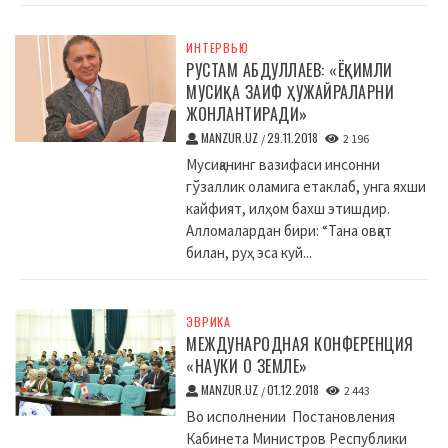
ИНТЕРВЬЮ
РУСТАМ АБДУЛЛАЕВ: «ЁҚИМЛИ
МУСИҚА ЗАИФ ҲУЖАЙРАЛАРНИ
ЖОНЛАНТИРАДИ»
MANZUR.UZ
29.11.2018
/
2 196
Мусиқанинг вазифаси инсонни
гўзаллик оламига етаклаб, унга яхши
кайфият, илҳом бахш этишдир.
Алломалардан бири: “Тана овқат
билан, руҳ эса куй...
ЭВРИКА
МЕЖДУНАРОДНАЯ КОНФЕРЕНЦИЯ
«НАУКИ О ЗЕМЛЕ»
MANZUR.UZ
01.12.2018
/
2 443
Во исполнении Постановления
Кабинета Министров Республики