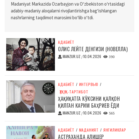
Madaniyat Markazida Ozarbayjon va O‘zbekiston o‘rtasidagi
adabiy-madaniy aloqalarni rivojlantirishga bag‘ishlangan
nashrlarning taqdimot marosimi bo‘lib o‘tdi.
АДАБИЁТ
ОЛИС ЛЕЙТЕ ДЕНГИЗИ (НОВЕЛЛА)
MANZUR.UZ
10.04.2026
/
390
АДАБИЁТ
/
ИНТЕРВЬЮ
/
ҲУҚУҚ-ТАРТИБОТ
ҲАҚИҚАТГА КЎКСИНИ ҚАЛҚОН
ҚИЛГАН КАРИМ БАҲРИЕВ ЁДИ
MANZUR.UZ
10.04.2026
/
565
АДАБИЁТ
/
МАДАНИЯТ
/
ЯНГИЛИКЛАР
АСТРАХАНДА АЛИШЕР