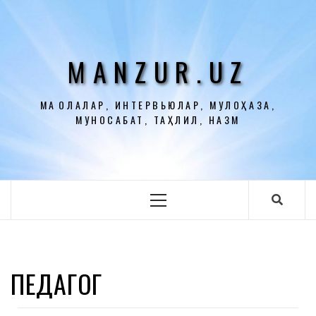
Перейти
к
содержимому
MANZUR.UZ
МАҚОЛАЛАР, ИНТЕРВЬЮЛАР, МУЛОҲАЗА,
МУНОСАБАТ, ТАҲЛИЛ, НАЗМ
Основное
меню
ПЕДАГОГ