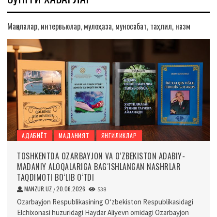
Мақолалар, интервьюлар, мулоҳаза, муносабат, таҳлил, назм
АДАБИЁТ
МАДАНИЯТ
ЯНГИЛИКЛАР
TOSHKENTDA OZARBAYJON VA O‘ZBEKISTON ADABIY-
MADANIY ALOQALARIGA BAG‘ISHLANGAN NASHRLAR
TAQDIMOTI BO‘LIB O‘TDI
MANZUR.UZ
20.06.2026
/
538
Ozarbayjon Respublikasining O‘zbekiston Respublikasidagi
Elchixonasi huzuridagi Haydar Aliyevn omidagi Ozarbayjon