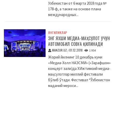
Узбекистан от 6 марта 2018 года №
178-ф, а также на основе плана
международных...
ЯНГИЛИКЛАР
ЭНГ ЯХШИ МЕДИА-МАҲСУЛОТ УЧУН
АВТОМОБИЛ СОВҒА ҚИЛИНАДИ
MANZUR.UZ
01.12.2018
/
1 954
Жорий йилнинг 10 декабрь куни
«Медиа-Холл НАЭСМИ» («Зарафшон»
концерт зали)да XИжтимоий медиа-
маҳсулотлар миллий фестивали
бўлиб ўтади. Фестивал “Ўзбекистон
маданий мероси...