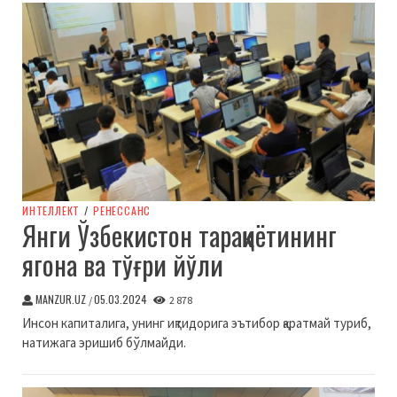
ИНТЕЛЛЕКТ
/
РЕНЕССАНС
Янги Ўзбекистон тараққиётининг
ягона ва тўғри йўли
MANZUR.UZ
05.03.2024
/
2 878
Инсон капиталига, унинг иқтидорига эътибор қаратмай туриб,
натижага эришиб бўлмайди.