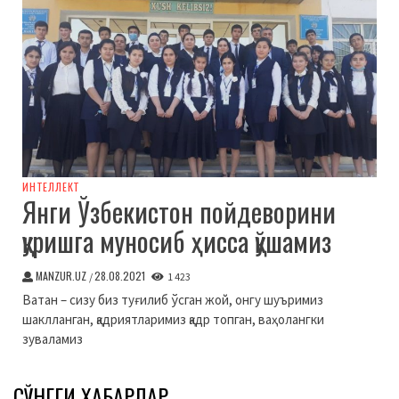
ИНТЕЛЛЕКТ
Янги Ўзбекистон пойдеворини
қуришга муносиб ҳисса қўшамиз
MANZUR.UZ
28.08.2021
/
1 423
Ватан – сизу биз туғилиб ўсган жой, онгу шуъримиз
шаклланган, қадриятларимиз қадр топган, ваҳолангки
зуваламиз
СЎНГГИ ХАБАРЛАР