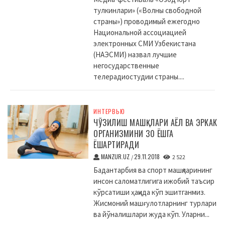
тулкинлари» («Волны свободной
страны») проводимый ежегодно
Национальной ассоциацией
электронных СМИ Узбекистана
(НАЭСМИ) назвал лучшие
негосударственные
телерадиостудии страны....
ИНТЕРВЬЮ
ЧЎЗИЛИШ МАШҚЛАРИ АЁЛ ВА ЭРКАК
ОРГАНИЗМИНИ 30 ЁШГА
ЁШАРТИРАДИ
MANZUR.UZ
29.11.2018
/
2 522
Бадантарбия ва спорт машқларининг
инсон саломатлигига ижобий таъсир
кўрсатиши ҳақида кўп эшитганмиз.
Жисмоний машғулотларнинг турлари
ва йўналишлари жуда кўп. Уларни...