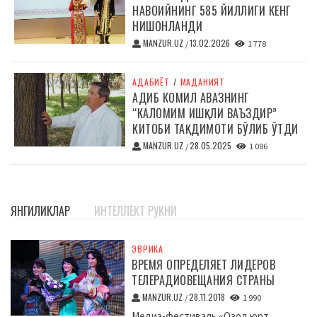
НАВОИЙНИНГ 585 ЙИЛЛИГИ КЕНГ
НИШОНЛАНДИ
MANZUR.UZ
13.02.2026
/
1 778
АДАБИЁТ
/
МАДАНИЯТ
АДИБ КОМИЛ АВАЗНИНГ
“КАЛОМИМ ИШҚЛИ ВАЪЗДИР”
КИТОБИ ТАҚДИМОТИ БЎЛИБ ЎТДИ
MANZUR.UZ
28.05.2025
/
1 086
ЯНГИЛИКЛАР
ИНТЕЛЛЕКТ РУКНИ
ЭВРИКА
ВРЕМЯ ОПРЕДЕЛЯЕТ ЛИДЕРОВ
ТЕЛЕРАДИОВЕЩАНИЯ СТРАНЫ
MANZUR.UZ
28.11.2018
/
1 990
Медиа-фестиваль «Озод юрт