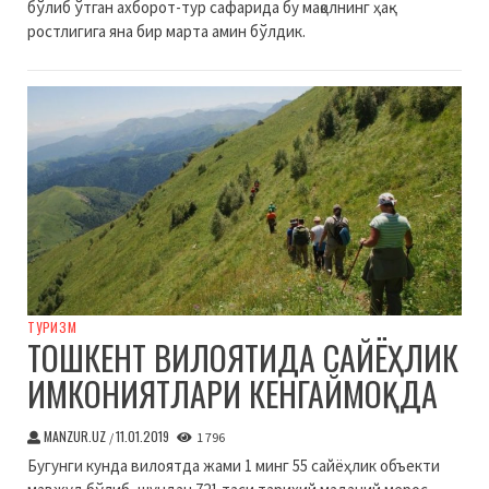
бўлиб ўтган ахборот-тур сафарида бу мақолнинг ҳақ-
ростлигига яна бир марта амин бўлдик.
ТУРИЗМ
ТОШКЕНТ ВИЛОЯТИДА САЙЁҲЛИК
ИМКОНИЯТЛАРИ КЕНГАЙМОҚДА
MANZUR.UZ
11.01.2019
/
1 796
Бугунги кунда вилоятда жами 1 минг 55 сайёҳлик объекти