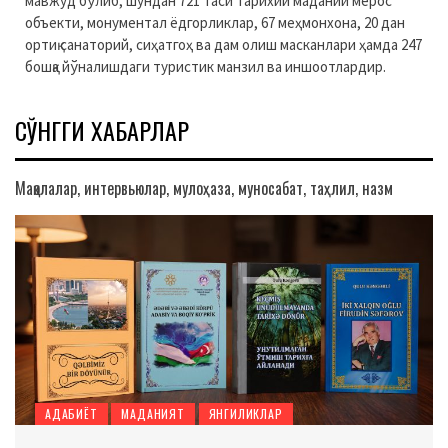
мавжуд бўлиб, шундан 721 таси тарихий маданий мерос
объекти, монументал ёдгорликлар, 67 меҳмонхона, 20 дан
ортиқ санаторий, сиҳатгоҳ ва дам олиш масканлари ҳамда 247
бошқа йўналишдаги туристик манзил ва иншоотлардир.
СЎНГГИ ХАБАРЛАР
Мақолалар, интервьюлар, мулоҳаза, муносабат, таҳлил, назм
АДАБИЁТ
МАДАНИЯТ
ЯНГИЛИКЛАР