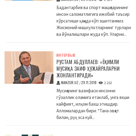
Бадантарбия ва спорт машқларининг
инсон саломатлигига ижобий таъсир
кўрсатиши ҳақида кўп эшитганмиз.
Жисмоний машғулотларнинг турлари
ва йўналишлари жуда кўп. Уларни...
ИНТЕРВЬЮ
РУСТАМ АБДУЛЛАЕВ: «ЁҚИМЛИ
МУСИҚА ЗАИФ ҲУЖАЙРАЛАРНИ
ЖОНЛАНТИРАДИ»
MANZUR.UZ
29.11.2018
/
2 202
Мусиқанинг вазифаси инсонни
гўзаллик оламига етаклаб, унга яхши
кайфият, илҳом бахш этишдир.
Алломалардан бири: “Тана овқат
билан, руҳ эса куй...