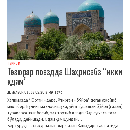
ТУРИЗМ
Тезюрар поездда Шаҳрисабз “икки
қадам”
MANZUR.UZ
08.02.2019
/
1 770
Халқимизда “Юрган – дарё, ўтирган – бўйра” деган ажойиб
мақол бор. Бунинг маъноси шуки, уйга тўшалган бўйра (гилам)
тураверса чанг босиб, зах тортиб қолади. Оқар сув эса тоза
бўлади, дейишади. Одам ҳам шундай…
Бир гуруҳ фаол журналистлар билан Қашқадарё вилоятида