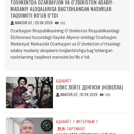
TOSHKENTDA OZARBAYJON VA O‘ZBEKISTON ADABIY-
MADANIY ALOQALARIGA BAG‘ISHLANGAN NASHRLAR
TAQDIMOTI BO‘LIB O‘TDI
MANZUR.UZ
20.06.2026
/
551
Ozarbayjon Respublikasining O‘zbekiston Respublikasidagi
Elchixonasi huzuridagi Haydar Aliyevn omidagi Ozarbayjon
Madaniyat Markazida Ozarbayjon va O‘zbekiston o‘rtasidagi
adabiy-madaniy aloqalarni rivojlantirishga bag‘ishlangan
nashrlarning taqdimot marosimi bo‘lib o‘tdi.
АДАБИЁТ
ОЛИС ЛЕЙТЕ ДЕНГИЗИ (НОВЕЛЛА)
MANZUR.UZ
10.04.2026
/
393
АДАБИЁТ
/
ИНТЕРВЬЮ
/
ҲУҚУҚ-ТАРТИБОТ