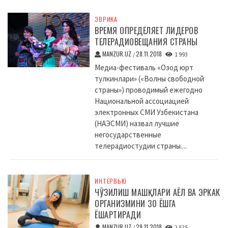
ЭВРИКА
ВРЕМЯ ОПРЕДЕЛЯЕТ ЛИДЕРОВ
ТЕЛЕРАДИОВЕЩАНИЯ СТРАНЫ
MANZUR.UZ
28.11.2018
/
1 993
Медиа-фестиваль «Озод юрт
тулкинлари» («Волны свободной
страны») проводимый ежегодно
Национальной ассоциацией
электронных СМИ Узбекистана
(НАЭСМИ) назвал лучшие
негосударственные
телерадиостудии страны....
ИНТЕРВЬЮ
ЧЎЗИЛИШ МАШҚЛАРИ АЁЛ ВА ЭРКАК
ОРГАНИЗМИНИ 30 ЁШГА
ЁШАРТИРАДИ
MANZUR.UZ
29.11.2018
/
2 525