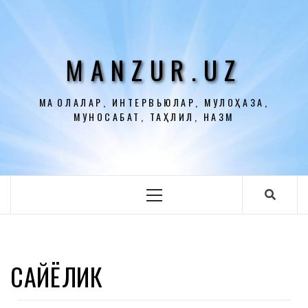
Перейти
к
содержимому
MANZUR.UZ
МАҚОЛАЛАР, ИНТЕРВЬЮЛАР, МУЛОҲАЗА,
МУНОСАБАТ, ТАҲЛИЛ, НАЗМ
Основное
меню
САЙЁҲЛИК