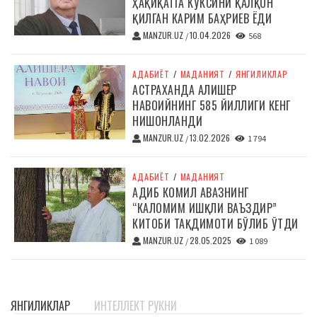
ҲАҚИҚАТГА КЎКСИНИ ҚАЛҚОН
ҚИЛГАН КАРИМ БАҲРИЕВ ЁДИ
MANZUR.UZ
10.04.2026
/
568
АДАБИЁТ
/
МАДАНИЯТ
/
ЯНГИЛИКЛАР
АСТРАХАНДА АЛИШЕР
НАВОИЙНИНГ 585 ЙИЛЛИГИ КЕНГ
НИШОНЛАНДИ
MANZUR.UZ
13.02.2026
/
1 794
АДАБИЁТ
/
МАДАНИЯТ
АДИБ КОМИЛ АВАЗНИНГ
“КАЛОМИМ ИШҚЛИ ВАЪЗДИР”
КИТОБИ ТАҚДИМОТИ БЎЛИБ ЎТДИ
MANZUR.UZ
28.05.2025
/
1 089
ЯНГИЛИКЛАР
ИНТЕЛЛЕКТ РУКНИ