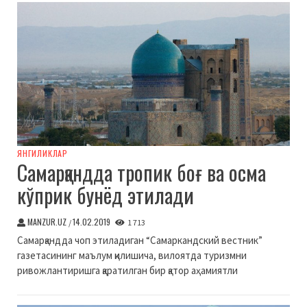
ЯНГИЛИКЛАР
Самарқандда тропик боғ ва осма
кўприк бунёд этилади
MANZUR.UZ
14.02.2019
/
1 713
Самарқандда чоп этиладиган “Самаркандский вестник”
газетасининг маълум қилишича, вилоятда туризмни
ривожлантиришга қаратилган бир қатор аҳамиятли