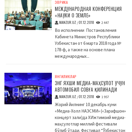
ЭВРИКА
МЕЖДУНАРОДНАЯ КОНФЕРЕНЦИЯ
«НАУКИ О ЗЕМЛЕ»
MANZUR.UZ
01.12.2018
/
2 447
Во исполнении Постановления
Кабинета Министров Республики
Узбекистан от 6 марта 2018 года №
178-ф, а также на основе плана
международных...
ЯНГИЛИКЛАР
ЭНГ ЯХШИ МЕДИА-МАҲСУЛОТ УЧУН
АВТОМОБИЛ СОВҒА ҚИЛИНАДИ
MANZUR.UZ
01.12.2018
/
1 957
Жорий йилнинг 10 декабрь куни
«Медиа-Холл НАЭСМИ» («Зарафшон»
концерт зали)да XИжтимоий медиа-
маҳсулотлар миллий фестивали
бўлиб ўтади. Фестивал “Ўзбекистон