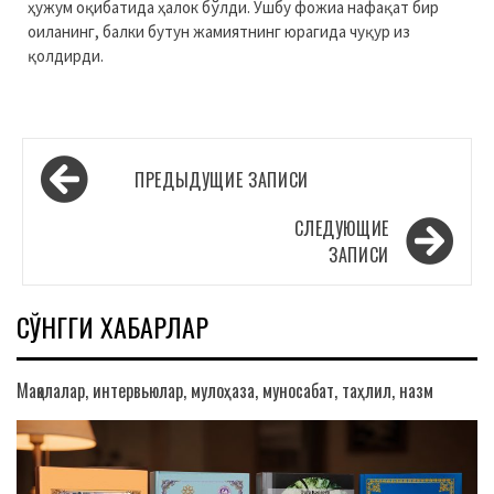
ҳужум оқибатида ҳалок бўлди. Ушбу фожиа нафақат бир
оиланинг, балки бутун жамиятнинг юрагида чуқур из
қолдирди.
Навигация
ПРЕДЫДУЩИЕ ЗАПИСИ
по
записям
СЛЕДУЮЩИЕ
ЗАПИСИ
СЎНГГИ ХАБАРЛАР
Мақолалар, интервьюлар, мулоҳаза, муносабат, таҳлил, назм