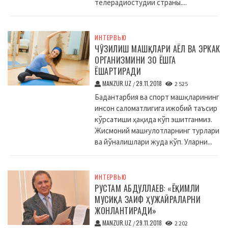
телерадиостудии страны....
ИНТЕРВЬЮ
ЧЎЗИЛИШ МАШҚЛАРИ АЁЛ ВА ЭРКАК
ОРГАНИЗМИНИ 30 ЁШГА
ЁШАРТИРАДИ
MANZUR.UZ
29.11.2018
/
2 525
Бадантарбия ва спорт машқларининг
инсон саломатлигига ижобий таъсир
кўрсатиши ҳақида кўп эшитганмиз.
Жисмоний машғулотларнинг турлари
ва йўналишлари жуда кўп. Уларни...
ИНТЕРВЬЮ
РУСТАМ АБДУЛЛАЕВ: «ЁҚИМЛИ
МУСИҚА ЗАИФ ҲУЖАЙРАЛАРНИ
ЖОНЛАНТИРАДИ»
MANZUR.UZ
29.11.2018
/
2 202