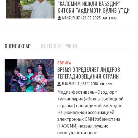
“КАЛОМИМ ИШҚЛИ ВАЪЗДИР”
КИТОБИ ТАҚДИМОТИ БЎЛИБ ЎТДИ
MANZUR.UZ
28.05.2025
/
1 089
ЯНГИЛИКЛАР
ИНТЕЛЛЕКТ РУКНИ
ЭВРИКА
ВРЕМЯ ОПРЕДЕЛЯЕТ ЛИДЕРОВ
ТЕЛЕРАДИОВЕЩАНИЯ СТРАНЫ
MANZUR.UZ
28.11.2018
/
1 993
Медиа-фестиваль «Озод юрт
тулкинлари» («Волны свободной
страны») проводимый ежегодно
Национальной ассоциацией
электронных СМИ Узбекистана
(НАЭСМИ) назвал лучшие
негосударственные