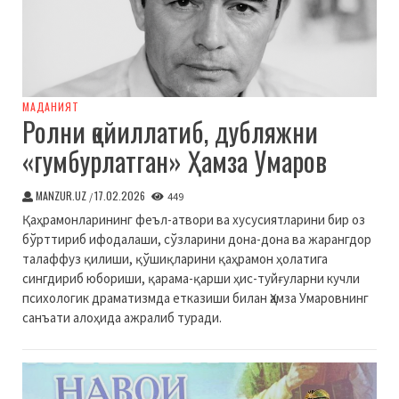
МАДАНИЯТ
Ролни қойиллатиб, дубляжни
«гумбурлатган» Ҳамза Умаров
MANZUR.UZ
17.02.2026
/
449
Қаҳрамонларининг феъл-атвори ва хусусиятларини бир оз
бўрттириб ифодалаши, сўзларини дона-дона ва жарангдор
талаффуз қилиши, қўшиқларини қаҳрамон ҳолатига
сингдириб юбориши, қарама-қарши ҳис-туйғуларни кучли
психологик драматизмда етказиши билан Ҳамза Умаровнинг
санъати алоҳида ажралиб туради.