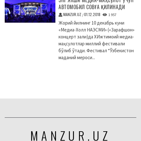
ЭНГ ЯХШИ МЕДИА-МАҲСУЛОТ УЧУН
АВТОМОБИЛ СОВҒА ҚИЛИНАДИ
MANZUR.UZ
01.12.2018
/
1 957
Жорий йилнинг 10 декабрь куни
«Медиа-Холл НАЭСМИ» («Зарафшон»
концерт зали)да XИжтимоий медиа-
маҳсулотлар миллий фестивали
бўлиб ўтади. Фестивал “Ўзбекистон
маданий мероси...
MANZUR.UZ