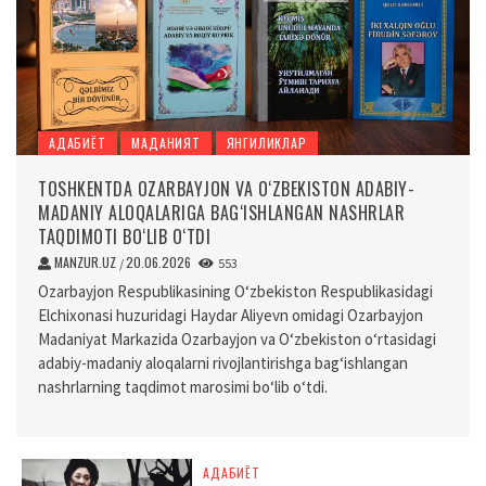
АДАБИЁТ
МАДАНИЯТ
ЯНГИЛИКЛАР
TOSHKENTDA OZARBAYJON VA O‘ZBEKISTON ADABIY-
MADANIY ALOQALARIGA BAG‘ISHLANGAN NASHRLAR
TAQDIMOTI BO‘LIB O‘TDI
MANZUR.UZ
20.06.2026
/
553
Ozarbayjon Respublikasining O‘zbekiston Respublikasidagi
Elchixonasi huzuridagi Haydar Aliyevn omidagi Ozarbayjon
Madaniyat Markazida Ozarbayjon va O‘zbekiston o‘rtasidagi
adabiy-madaniy aloqalarni rivojlantirishga bag‘ishlangan
nashrlarning taqdimot marosimi bo‘lib o‘tdi.
АДАБИЁТ