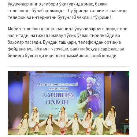
ўқувчиларнинг эътибори ўқитувчида эмас, балки
телефонда бўлиб қолмоқда. Шу ўринда таълим жараёнида
телефон ва интернетни бутунлай чеклаш тўғрими?
Мобил телефон дарс жараёнида ўқувчиларнинг диққатини
чалғитади, натижада мавзу тўлиқ ўзлаштирилмайди ва
баҳолар пасаяди. Бундан ташқари, телефондан ортиқча
фойдаланиш кўзнинг чарчаши, вақтни беҳуда сарфлаш ва
билимга бўлган қизиқишнинг камайишига олиб келади.