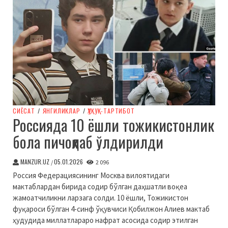
СИЁСАТ
/
ЯНГИЛИКЛАР
/
ҲУҚУҚ-ТАРТИБОТ
Россияда 10 ёшли тожикистонлик
бола пичоқлаб ўлдирилди
MANZUR.UZ
05.01.2026
/
2 096
Россия Федерациясининг Москва вилоятидаги
мактаблардан бирида содир бўлган даҳшатли воқеа
жамоатчиликни ларзага солди. 10 ёшли, Тожикистон
фуқароси бўлган 4-синф ўқувчиси Қобилжон Алиев мактаб
ҳудудида миллатлараро нафрат асосида содир этилган