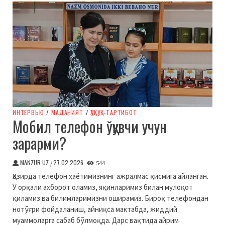
ИНТЕРВЬЮ
/
МАДАНИЯТ
/
ҲУҚУҚ-ТАРТИБОТ
Мобил телефон ўқувчи учун
зарарми?
MANZUR.UZ
27.02.2026
/
544
Ҳозирда телефон ҳаётимизнинг ажралмас қисмига айланган.
У орқали ахборот оламиз, яқинларимиз билан мулоқот
қиламиз ва билимларимизни оширамиз. Бироқ телефондан
нотўғри фойдаланиш, айниқса мактабда, жиддий
муаммоларга сабаб бўлмоқда. Дарс вақтида айрим