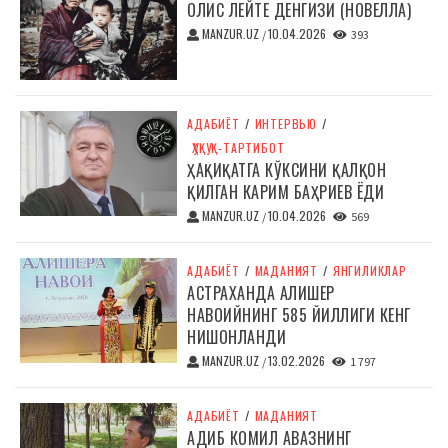
ОЛИС ЛЕЙТЕ ДЕНГИЗИ (НОВЕЛЛА)
MANZUR.UZ
10.04.2026
/
393
АДАБИЁТ
/
ИНТЕРВЬЮ
/
ҲУҚУҚ-ТАРТИБОТ
ҲАҚИҚАТГА КЎКСИНИ ҚАЛҚОН
ҚИЛГАН КАРИМ БАҲРИЕВ ЁДИ
MANZUR.UZ
10.04.2026
/
569
АДАБИЁТ
/
МАДАНИЯТ
/
ЯНГИЛИКЛАР
АСТРАХАНДА АЛИШЕР
НАВОИЙНИНГ 585 ЙИЛЛИГИ КЕНГ
НИШОНЛАНДИ
MANZUR.UZ
13.02.2026
/
1 797
АДАБИЁТ
/
МАДАНИЯТ
АДИБ КОМИЛ АВАЗНИНГ