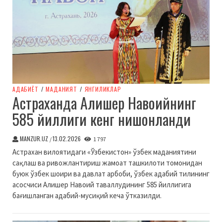
АДАБИЁТ
/
МАДАНИЯТ
/
ЯНГИЛИКЛАР
Астраханда Алишер Навоийнинг
585 йиллиги кенг нишонланди
MANZUR.UZ
13.02.2026
/
1 797
Астрахан вилоятидаги «Ўзбекистон» ўзбек маданиятини
сақлаш ва ривожлантириш жамоат ташкилоти томонидан
буюк ўзбек шоири ва давлат арбоби, ўзбек адабий тилининг
асосчиси Алишер Навоий таваллудининг 585 йиллигига
бағишланган адабий-мусиқий кеча ўтказилди.