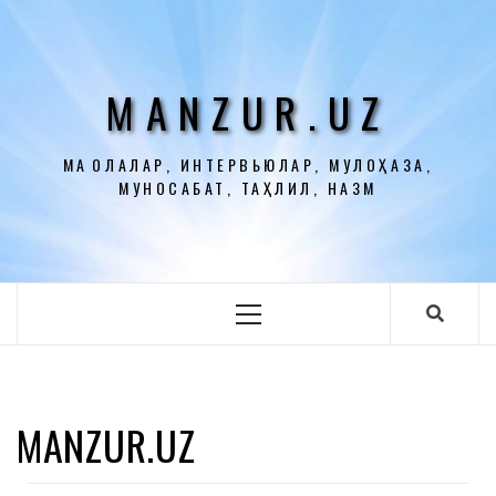
Перейти
к
содержимому
MANZUR.UZ
МАҚОЛАЛАР, ИНТЕРВЬЮЛАР, МУЛОҲАЗА,
МУНОСАБАТ, ТАҲЛИЛ, НАЗМ
Основное
меню
MANZUR.UZ