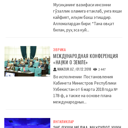
Мусиқанинг вазифаси инсонни
гўзаллик оламига етаклаб, унга яхши
кайфият, илҳом бахш этишдир.
Алломалардан бири: “Тана овқат
билан, руҳ эса куй...
ЭВРИКА
МЕЖДУНАРОДНАЯ КОНФЕРЕНЦИЯ
«НАУКИ О ЗЕМЛЕ»
MANZUR.UZ
01.12.2018
/
2 447
Во исполнении Постановления
Кабинета Министров Республики
Узбекистан от 6 марта 2018 года №
178-ф, а также на основе плана
международных...
ЯНГИЛИКЛАР