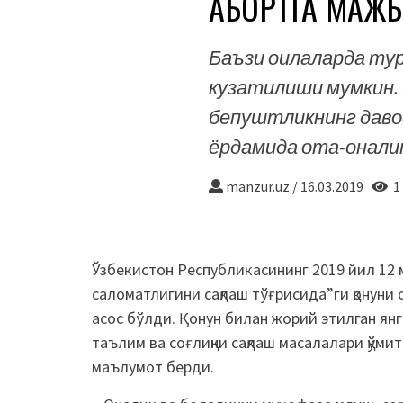
АБОРТГА МАЖ
Баъзи оилаларда тур
кузатилиши мумкин. 
бепуштликнинг даво
ёрдамида ота-онали
manzur.uz
/
16.03.2019
1 
Ўзбекистон Республикасининг 2019 йил 12 
саломатлигини сақлаш тўғрисида”ги қонуни
асос бўлди. Қонун билан жорий этилган я
таълим ва соғлиқни сақлаш масалалари қў
маълумот берди.