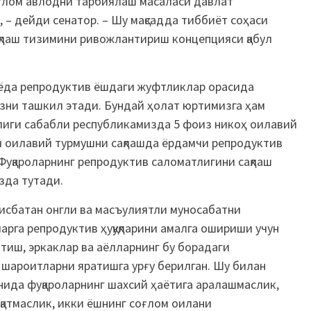
оғлом авлодни тарбиялаш масаласи давлат
 – дейди сенатор. – Шу мақсадда тиббиёт соҳаси
ақлаш тизимини ривожлантириш концепцияси қабул
нёда репродуктив ёшдаги жуфтликлар орасида
изни ташкил этади. Бундай ҳолат юртимизга ҳам
тлиги сабабли республикамизда 5 фоиз никоҳ оилавий
ам оилавий турмушни сақлашда ёрдамчи репродуктив
Фуқароларнинг репродуктив саломатлигини сақлаш
ўзда тутади.
исбатан онгли ва масъулиятли муносабатни
арга репродуктив ҳуқуқларини амалга ошириши учун
тиш, эркаклар ва аёлларнинг бу борадаги
шароитларни яратишга урғу берилган. Шу билан
нида фуқароларнинг шахсий ҳаётига аралашмаслик,
қатмаслик, икки ёшнинг соғлом оилани