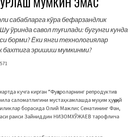
БУРЛАШ МУМКИН ЭМАС
ли сабабларга кўра бефарзандлик
Шу ўринда савол туғилади: бугунги кунда
си борми? Ёки янги технологиялар
к бахтига эришиш мумкинми?
571
мартда кучга кирган “Фуқароларнинг репродуктив
 оила саломатлигини мустаҳкамлашда муҳим ҳуқуқий
нгиликлар борасида Олий Мажлис Сенатининг Фан,
митаси раиси Зайниддин НИЗОМХЎЖАЕВ тарофлича