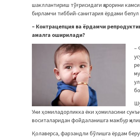
шакллантириш тўғрисидаги қарорини камситм
бирламчи тиббий-санитария ёрдами бепул
– Контрацепция ва ёрдамчи репродукти
амалга оширилади?
– 
ус
ре
му
ул
бо
Шу
Уни ҳомиладорликка ёки ҳомиласини сунъ
воситаларидан фойдаланишга мажбур қилиш
Қолаверса, фарзандли бўлишга ёрдам берув