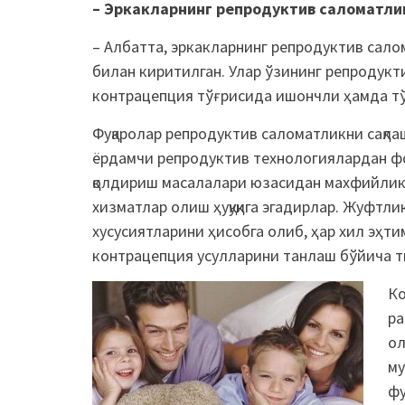
– Эркакларнинг репродуктив саломатли
– Албатта, эркакларнинг репродуктив сало
билан киритилган. Улар ўзининг репродук
контрацепция тўғрисида ишончли ҳамда тўли
Фуқаролар репродуктив саломатликни сақла
ёрдамчи репродуктив технологиялардан ф
қолдириш масалалари юзасидан махфийликк
хизматлар олиш ҳуқуқига эгадирлар. Жуфтли
хусусиятларини ҳисобга олиб, ҳар хил эҳти
контрацепция усулларини танлаш бўйича т
Ко
ра
ол
му
фу