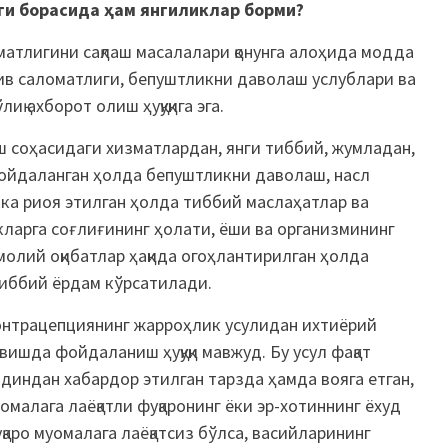
ги борасида ҳам янгиликлар
бор
ми?
матлигини сақлаш масалалари қонунга алоҳида модда
тив саломатлиги, бепуштликни даволаш услублари ва
қ ахборот олиш ҳуқуқига эга.
ш соҳасидаги хизматлардан, янги тиббий, жумладан,
ойдаланган ҳолда бепуштликни даволаш, насл
а риоя этилган ҳолда тиббий маслаҳатлар ва
кларга соғлиғининг ҳолати, ёши ва организмининг
молий оқибатлар ҳақида огоҳлантирилган ҳолда
иббий ёрдам кўрсатилади.
нтрацепциянинг жарроҳлик усулидан ихтиёрий
вишда фойдаланиш ҳуқуқи мавжуд. Бу усул фақат
диндан хабардор этилган тарзда ҳамда вояга етган,
омалага лаёқатли фуқаронинг ёки эр-хотиннинг ёхуд
қаро муомалага лаёқатсиз бўлса, васийларининг