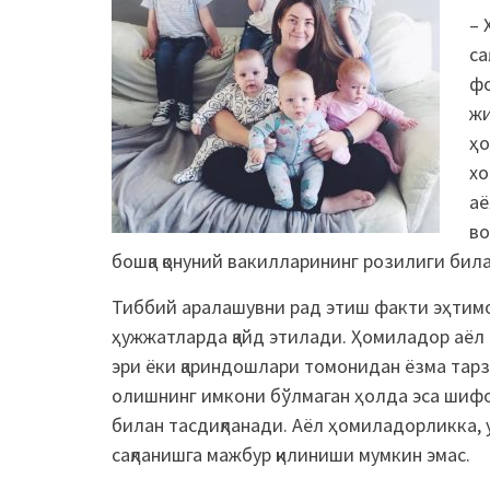
– 
са
фо
жи
ҳо
хо
аё
во
бошқа қонуний вакилларининг розилиги бил
Тиббий аралашувни рад этиш факти эҳтимо
ҳужжатларда қайд этилади. Ҳомиладор аёл 
эри ёки қариндошлари томонидан ёзма тарз
олишнинг имкони бўлмаган ҳолда эса шифо
билан тасдиқланади. Аёл ҳомиладорликка,
сақланишга мажбур қилиниши мумкин эмас.