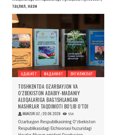
таҳлил, назм
АДАБИЁТ
МАДАНИЯТ
ЯНГИЛИКЛАР
TOSHKENTDA OZARBAYJON VA
O‘ZBEKISTON ADABIY-MADANIY
ALOQALARIGA BAG‘ISHLANGAN
NASHRLAR TAQDIMOTI BO‘LIB O‘TDI
MANZUR.UZ
20.06.2026
/
554
Ozarbayjon Respublikasining O‘zbekiston
Respublikasidagi Elchixonasi huzuridagi
Haydar Aliyevn omidagi Ozarbayjon