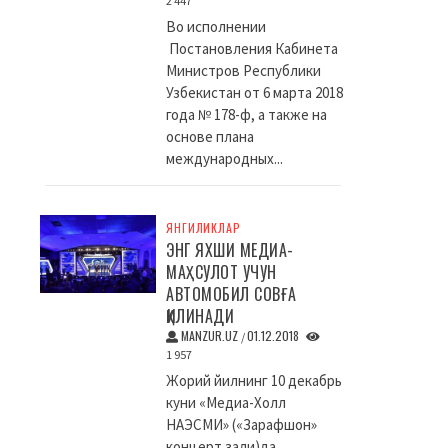
2 447
Во исполнении
Постановления Кабинета
Министров Республики
Узбекистан от 6 марта 2018
года № 178-ф, а также на
основе плана
международных...
ЯНГИЛИКЛАР
ЭНГ ЯХШИ МЕДИА-
МАҲСУЛОТ УЧУН
АВТОМОБИЛ СОВҒА
ҚИЛИНАДИ
MANZUR.UZ
01.12.2018
/
1 957
Жорий йилнинг 10 декабрь
куни «Медиа-Холл
НАЭСМИ» («Зарафшон»
концерт зали)да