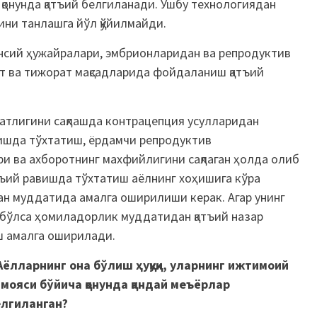
и қонунда қатъий белгиланади. Ушбу технологиядан
ни танлашга йўл қўйилмайди.
нсий ҳужайралари, эмбрионларидан ва репродуктив
ат ва тижорат мақсадларида фойдаланиш қатъий
матлигини сақлашда контрацепция усулларидан
шда тўхтатиш, ёрдамчи репродуктив
и ва ахборотнинг махфийлигини сақлаган ҳолда олиб
ъий равишда тўхтатиш аёлнинг хоҳишига кўра
ан муддатида амалга оширилиши керак. Агар унинг
 бўлса ҳомиладорлик муддатидан қатъий назар
 амалга оширилади.
Аёлларнинг она бўлиш ҳуқуқи, уларнинг ижтимоий
мояси бўйича қонунда қандай меъёрлар
елгиланган?