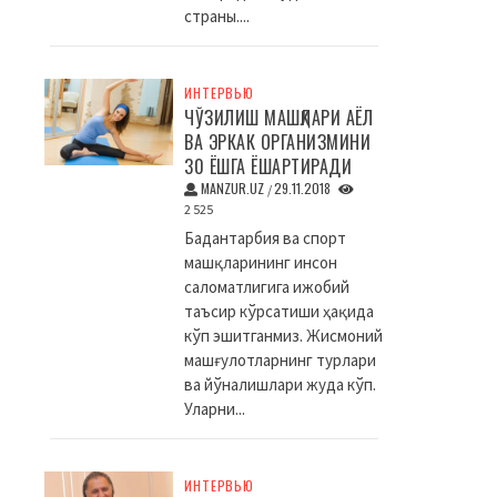
страны....
ИНТЕРВЬЮ
ЧЎЗИЛИШ МАШҚЛАРИ АЁЛ
ВА ЭРКАК ОРГАНИЗМИНИ
30 ЁШГА ЁШАРТИРАДИ
MANZUR.UZ
29.11.2018
/
2 525
Бадантарбия ва спорт
машқларининг инсон
саломатлигига ижобий
таъсир кўрсатиши ҳақида
кўп эшитганмиз. Жисмоний
машғулотларнинг турлари
ва йўналишлари жуда кўп.
Уларни...
ИНТЕРВЬЮ