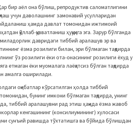
Ҳар бир аёл она бўлиш, репродуктив саломатлигини
қлаш учун даволашнинг замонавий усулларидан
йдаланиш ҳамда давлат томонидан ижтимоий
ҳатдан қўллаб-қувватланиш ҳуқуқига эга. Зарур бўлганда
миладорлик давридаги тиббий аралашув эр ва
тиннинг ёзма розилиги билан, эри бўлмаган тақдирда
лнинг ўз розилиги ёки ота-онасининг розилиги ёхуд у
яга етмаган ёки муомалага лаёқатсиз бўлган тақдирда
ан амалга оширилади.
лдаги оқибатлар кўрсатилган ҳолда тиббий
томонидан, бунинг имкони бўлмаган тақдирда, унинг
да, тиббий аралашувни рад этиш ҳақида ёзма жавоб
корлар кенгашининг (консилиумининг) хулосаси
 уни сунъий равишда тўхтатишга ва бўйида бўлишдан