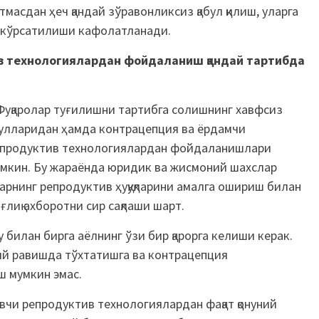
асдан ҳеч қандай зўравонликсиз қабул қилиш, уларга
 кўрсатилиши кафолатланади.
в технологиялардан фойдаланиш қандай тартибда
Фуқаролар туғилишни тартибга солишнинг хавфсиз
улларидан ҳамда контрацепция ва ёрдамчи
продуктив технологиялардан фойдаланишлари
мкин. Бу жараёнда юридик ва жисмоний шахслар
арнинг репродуктив ҳуқуқларини амалга ошириш билан
ғлиқ ахборотни сир сақлаши шарт.
 билан бирга аёлнинг ўзи бир қарорга келиши керак.
ий равишда тўхтатишга ва контрацепция
 мумкин эмас.
чи репродуктив технологиялардан фақат қонуний