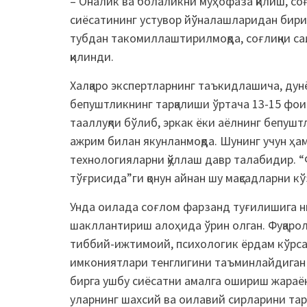
– Оналик ва болаликни муҳофаза қилиш, с
сиёсатининг устувор йўналашларидан бири,
тубдан такомиллаштирилмоқда, соғлиқни с
қилинди.
Халқаро экспертларнинг таъкидлашича, ду
бепуштликнинг тарқалиши ўртача 13-15 фо
тааллуқли бўлиб, эркак ёки аёлнинг бепуш
ажрим билан якунланмоқда. Шунинг учун ҳ
технологияларни қўллаш давр талабидир. “
тўғрисида”ги қонун айнан шу мақсадларни к
Унда оилада соғлом фарзанд туғилишига н
шакллантириш алоҳида ўрин олган. Фуқарол
тиббий-ижтимоий, психологик ёрдам кўрса
имкониятлари тенглигини таъминлайдиган 
бирга ушбу сиёсатни амалга ошириш жараё
уларнинг шахсий ва оилавий сирларини тар