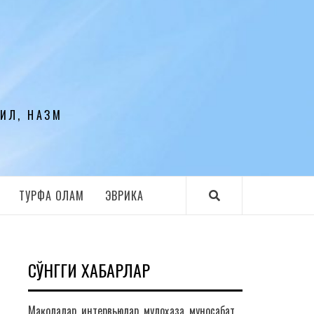
ЛИЛ, НАЗМ
ТУРФА ОЛАМ
ЭВРИКА
СЎНГГИ ХАБАРЛАР
Мақолалар, интервьюлар, мулоҳаза, муносабат,