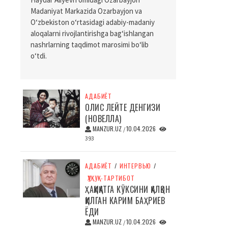
Madaniyat Markazida Ozarbayjon va
O‘zbekiston o‘rtasidagi adabiy-madaniy
aloqalarni rivojlantirishga bag‘ishlangan
nashrlarning taqdimot marosimi bo‘lib
o‘tdi.
АДАБИЁТ
ОЛИС ЛЕЙТЕ ДЕНГИЗИ
(НОВЕЛЛА)
MANZUR.UZ
10.04.2026
/
393
АДАБИЁТ
/
ИНТЕРВЬЮ
/
ҲУҚУҚ-ТАРТИБОТ
ҲАҚИҚАТГА КЎКСИНИ ҚАЛҚОН
ҚИЛГАН КАРИМ БАҲРИЕВ
ЁДИ
MANZUR.UZ
10.04.2026
/