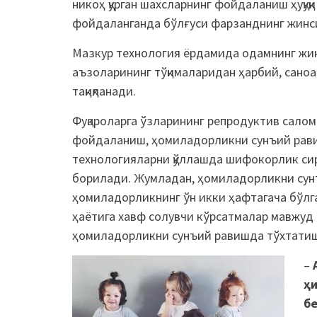
никоҳ қурган шахсларнинг фойдаланиш ҳуқуқ
фойдаланганда бўлғуси фарзанднинг жинси
Мазкур технология ёрдамида одамнинг жи
аъзоларининг тўқималаридан ҳарбий, сано
тақиқланади.
Фуқароларга ўзларининг репродуктив сало
фойдаланиш, ҳомиладорликни сунъий рави
технологияларни қўллашда шифокорлик сир
борилади. Жумладан, ҳомиладорликни сун
ҳомиладорликнинг ўн икки ҳафтагача бўлг
ҳаётига хавф солувчи кўрсатмалар мавжуд
ҳомиладорликни сунъий равишда тўхтатиш
–
ҳи
б