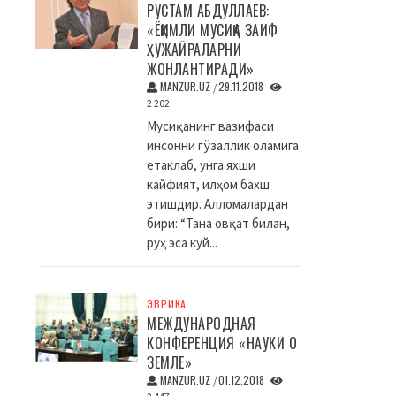
РУСТАМ АБДУЛЛАЕВ:
«ЁҚИМЛИ МУСИҚА ЗАИФ
ҲУЖАЙРАЛАРНИ
ЖОНЛАНТИРАДИ»
MANZUR.UZ
29.11.2018
/
2 202
Мусиқанинг вазифаси
инсонни гўзаллик оламига
етаклаб, унга яхши
кайфият, илҳом бахш
этишдир. Алломалардан
бири: “Тана овқат билан,
руҳ эса куй...
ЭВРИКА
МЕЖДУНАРОДНАЯ
КОНФЕРЕНЦИЯ «НАУКИ О
ЗЕМЛЕ»
MANZUR.UZ
01.12.2018
/