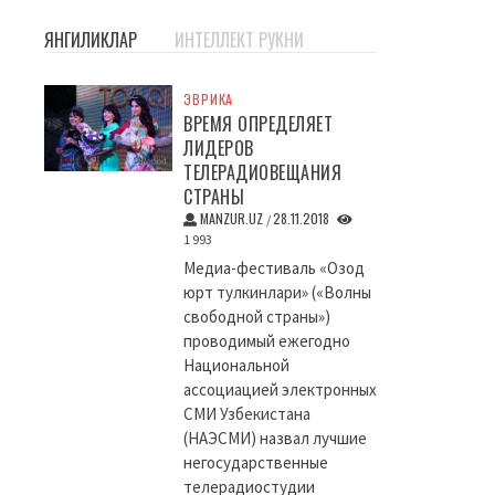
ЯНГИЛИКЛАР
ИНТЕЛЛЕКТ РУКНИ
ЭВРИКА
ВРЕМЯ ОПРЕДЕЛЯЕТ
ЛИДЕРОВ
ТЕЛЕРАДИОВЕЩАНИЯ
СТРАНЫ
MANZUR.UZ
28.11.2018
/
1 993
Медиа-фестиваль «Озод
юрт тулкинлари» («Волны
свободной страны»)
проводимый ежегодно
Национальной
ассоциацией электронных
СМИ Узбекистана
(НАЭСМИ) назвал лучшие
негосударственные
телерадиостудии