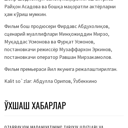
Райҳон Асадова ва бошқа маҳоратли актёрларни
ҳам кўриш мумкин.
Фильм бош продюсери Фирдавс Абдухолиқов,
сценарий муаллифлари Минҳожиддин Мирзо,
Муқаддас Усмонова ва Фурқат Усмонов,
постановкачи режиссёр Музаффархон Эркинов,
постановкачи оператор Равшан Мирзакамолов.
Фильм премьераси йил якунига режалаштирилган.
Kalit so`zlar:
Абдулла Орипов
,
Ўзбеккино
ЎХШАШ ХАБАРЛАР
OZARBAYJON MADANIYATINING TARIXIY ILDIZLARI VA