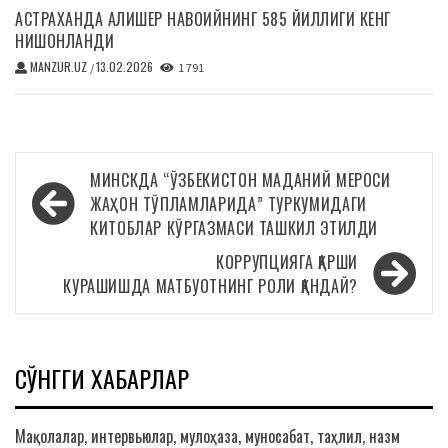
АСТРАХАНДА АЛИШЕР НАВОИЙНИНГ 585 ЙИЛЛИГИ КЕНГ
НИШОНЛАНДИ
MANZUR.UZ
13.02.2026
/
1 791
Навигация
МИНСКДА “ЎЗБЕКИСТОН МАДАНИЙ МЕРОСИ
по
ЖАҲОН ТЎПЛАМЛАРИДА” ТУРКУМИДАГИ
КИТОБЛАР КЎРГАЗМАСИ ТАШКИЛ ЭТИЛДИ
записям
КОРРУПЦИЯГА ҚАРШИ
КУРАШИШДА МАТБУОТНИНГ РОЛИ ҚАНДАЙ?
СЎНГГИ ХАБАРЛАР
Мақолалар, интервьюлар, мулоҳаза, муносабат, таҳлил, назм