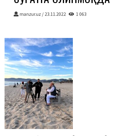
manzur.uz
/
23.11.2022
1 063