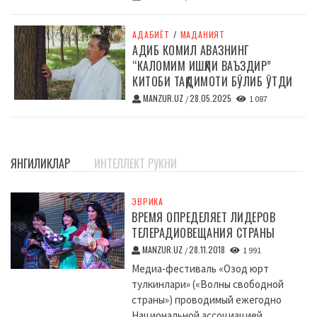
АДАБИЁТ
/
МАДАНИЯТ
АДИБ КОМИЛ АВАЗНИНГ
“КАЛОМИМ ИШҚЛИ ВАЪЗДИР”
КИТОБИ ТАҚДИМОТИ БЎЛИБ ЎТДИ
MANZUR.UZ
28.05.2025
/
1 087
ЯНГИЛИКЛАР
ИНТЕЛЛЕКТ РУКНИ
ЭВРИКА
ВРЕМЯ ОПРЕДЕЛЯЕТ ЛИДЕРОВ
ТЕЛЕРАДИОВЕЩАНИЯ СТРАНЫ
MANZUR.UZ
28.11.2018
/
1 991
Медиа-фестиваль «Озод юрт
тулкинлари» («Волны свободной
страны») проводимый ежегодно
Национальной ассоциацией