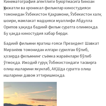
Кинематография агентлиги буюртмасига биноан
Ҳужжатли ва хроникал фильмлар киностудияси
томонидан Ўзбекистон Қаҳрамони, Ўзбекистон халқ
шоири, мамлакат мадҳияси муаллифи Абдулла
Орипов ҳақида бадиий фильм суратга олинмоқда.
Бу ҳақда киностудия хабар берди.
Бадиий фильмни яратиш ғояси Президент Шавкат
Мирзиёев томонидан илгари сурилган бўлиб,
ҳозирда фильмнинг съёмка жараёнлари бўлиб
ўтмоқда. Ижодий гуруҳ Ўзбекистондаги тасвирга
олиш ишларини якунлаб, АҚШда суратга олиш
ишларини давом эттиришмоқда.