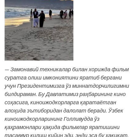
—
Замонавий техникалар билан хорижда фильм
суратга олиш имкониятини яратиб бергани
учун Президентимизга ўз миннатдорчилигимни
билдираман. Бу Давлатимиз раҳбарининг кино
соҳасига, киноижодкорларга қаратаётган
алоҳида эътиборидан далолат беради. Ўзбек
киноижодкорларининг Голливудда ўз
қаҳрамонлари ҳақида фильмлар яратишини
тасаввур қилиш қийин эди, энди эса бу ҳақиқат.