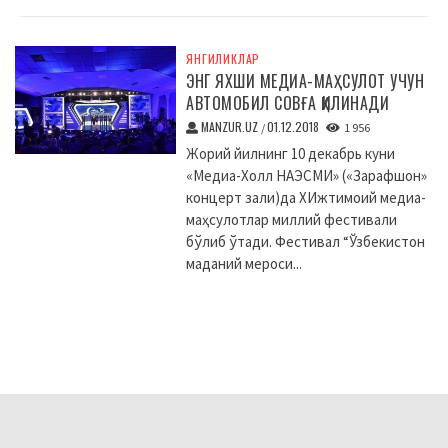
ЯНГИЛИКЛАР
ЭНГ ЯХШИ МЕДИА-МАҲСУЛОТ УЧУН
АВТОМОБИЛ СОВҒА ҚИЛИНАДИ
MANZUR.UZ
01.12.2018
/
1 956
Жорий йилнинг 10 декабрь куни
«Медиа-Холл НАЭСМИ» («Зарафшон»
концерт зали)да XИжтимоий медиа-
маҳсулотлар миллий фестивали
бўлиб ўтади. Фестивал “Ўзбекистон
маданий мероси...