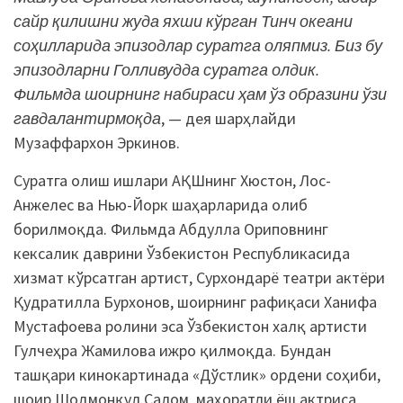
сайр қилишни жуда яхши кўрган Тинч океани
соҳилларида эпизодлар суратга оляпмиз. Биз бу
эпизодларни Голливудда суратга олдик.
Фильмда шоирнинг набираси ҳам ўз образини ўзи
гавдалантирмоқда
, — дея шарҳлайди
Музаффархон Эркинов.
Суратга олиш ишлари АҚШнинг Хюстон, Лос-
Анжелес ва Нью-Йорк шаҳарларида олиб
борилмоқда. Фильмда Абдулла Ориповнинг
кексалик даврини Ўзбекистон Республикасида
хизмат кўрсатган артист, Сурхондарё театри актёри
Қудратилла Бурхонов, шоирнинг рафиқаси Ханифа
Мустафоева ролини эса Ўзбекистон халқ артисти
Гулчеҳра Жамилова ижро қилмоқда. Бундан
ташқари кинокартинада «Дўстлик» ордени соҳиби,
шоир Шодмонқул Салом, маҳоратли ёш актриса