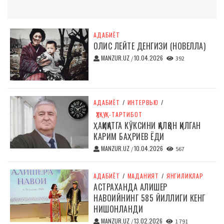
АДАБИЁТ
ОЛИС ЛЕЙТЕ ДЕНГИЗИ (НОВЕЛЛА)
MANZUR.UZ
10.04.2026
/
392
АДАБИЁТ
/
ИНТЕРВЬЮ
/
ҲУҚУҚ-ТАРТИБОТ
ҲАҚИҚАТГА КЎКСИНИ ҚАЛҚОН ҚИЛГАН
КАРИМ БАҲРИЕВ ЁДИ
MANZUR.UZ
10.04.2026
/
567
АДАБИЁТ
/
МАДАНИЯТ
/
ЯНГИЛИКЛАР
АСТРАХАНДА АЛИШЕР
НАВОИЙНИНГ 585 ЙИЛЛИГИ КЕНГ
НИШОНЛАНДИ
MANZUR.UZ
13.02.2026
/
1 791