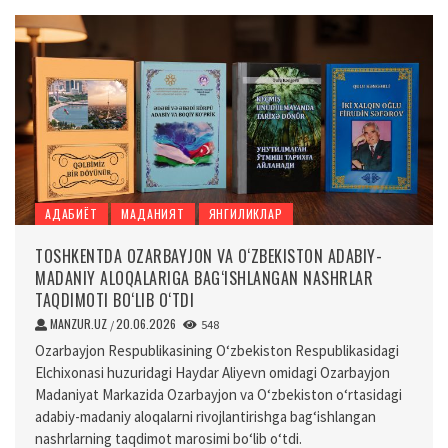
АДАБИЁТ
МАДАНИЯТ
ЯНГИЛИКЛАР
TOSHKENTDA OZARBAYJON VA O‘ZBEKISTON ADABIY-
MADANIY ALOQALARIGA BAG‘ISHLANGAN NASHRLAR
TAQDIMOTI BO‘LIB O‘TDI
MANZUR.UZ
20.06.2026
/
548
Ozarbayjon Respublikasining O‘zbekiston Respublikasidagi
Elchixonasi huzuridagi Haydar Aliyevn omidagi Ozarbayjon
Madaniyat Markazida Ozarbayjon va O‘zbekiston o‘rtasidagi
adabiy-madaniy aloqalarni rivojlantirishga bag‘ishlangan
nashrlarning taqdimot marosimi bo‘lib o‘tdi.