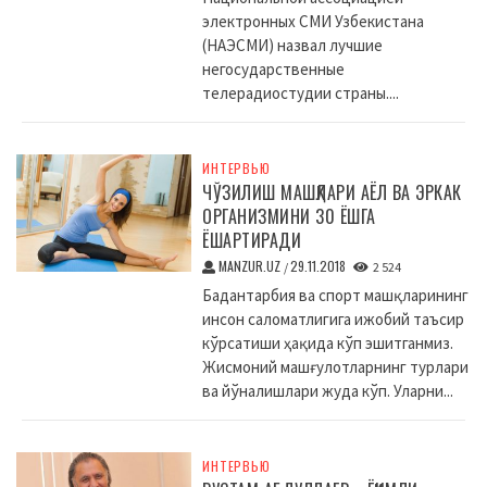
электронных СМИ Узбекистана
(НАЭСМИ) назвал лучшие
негосударственные
телерадиостудии страны....
ИНТЕРВЬЮ
ЧЎЗИЛИШ МАШҚЛАРИ АЁЛ ВА ЭРКАК
ОРГАНИЗМИНИ 30 ЁШГА
ЁШАРТИРАДИ
MANZUR.UZ
29.11.2018
/
2 524
Бадантарбия ва спорт машқларининг
инсон саломатлигига ижобий таъсир
кўрсатиши ҳақида кўп эшитганмиз.
Жисмоний машғулотларнинг турлари
ва йўналишлари жуда кўп. Уларни...
ИНТЕРВЬЮ