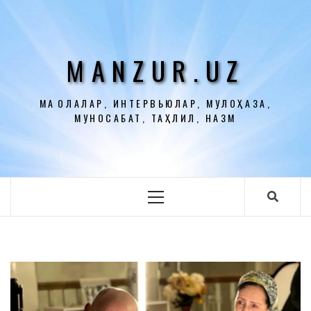
Перейти
к
содержимому
MANZUR.UZ
МАҚОЛАЛАР, ИНТЕРВЬЮЛАР, МУЛОҲАЗА,
МУНОСАБАТ, ТАҲЛИЛ, НАЗМ
Основное
меню