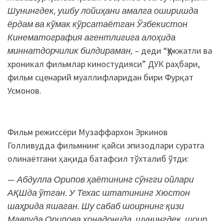
Шунингдек, ушбу лойиҳани амалга оширишда
ёрдам ва кўмак кўрсатаётган Ўзбекистон
Кинематография агентлигига алоҳида
миннатдорчилик билдираман,
– деди “Ҳужжатли ва
хроникал фильмлар киностудияси” ДУК раҳбари,
фильм сценарий муаллифларидан бири Фурқат
Усмонов.
Фильм режиссёри Музаффархон Эркинов
Голливудда фильмнинг қайси эпизодлари суратга
олинаётгани ҳақида батафсил тўхталиб ўтди:
—
Абдулла Орипов ҳаётининг сўнгги ойлари
АҚШда ўтган. У Техас штатининг Хюстон
шаҳрида яшаган. Шу сабаб шоирнинг қизи
Мавлуда Орипова хонадонида, шунингдек, шоир