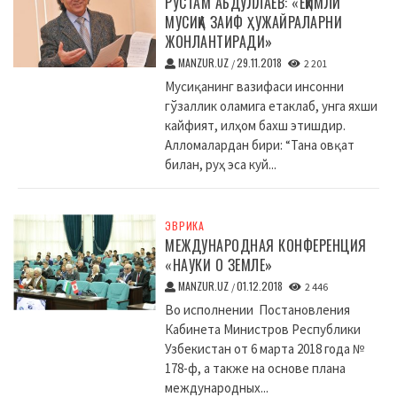
РУСТАМ АБДУЛЛАЕВ: «ЁҚИМЛИ
МУСИҚА ЗАИФ ҲУЖАЙРАЛАРНИ
ЖОНЛАНТИРАДИ»
MANZUR.UZ
29.11.2018
/
2 201
Мусиқанинг вазифаси инсонни
гўзаллик оламига етаклаб, унга яхши
кайфият, илҳом бахш этишдир.
Алломалардан бири: “Тана овқат
билан, руҳ эса куй...
ЭВРИКА
МЕЖДУНАРОДНАЯ КОНФЕРЕНЦИЯ
«НАУКИ О ЗЕМЛЕ»
MANZUR.UZ
01.12.2018
/
2 446
Во исполнении Постановления
Кабинета Министров Республики
Узбекистан от 6 марта 2018 года №
178-ф, а также на основе плана
международных...