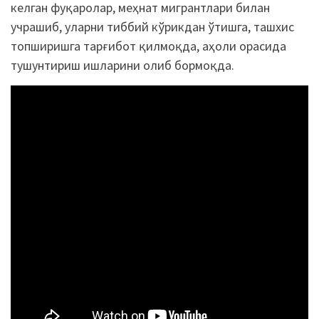
келган фуқаролар, меҳнат мигрантлари билан
учрашиб, уларни тиббий кўрикдан ўтишга, ташхис
топширишга тарғибот қилмоқда, аҳоли орасида
тушунтириш ишларини олиб бормоқда.