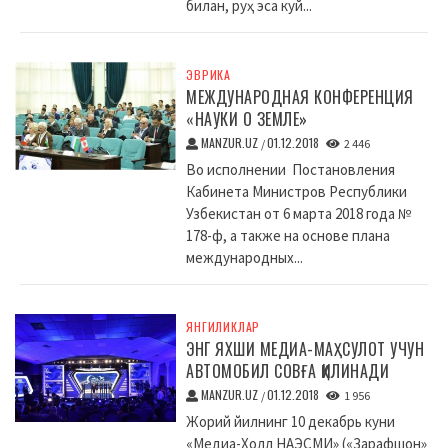
билан, руҳ эса куй...
ЭВРИКА
МЕЖДУНАРОДНАЯ КОНФЕРЕНЦИЯ
«НАУКИ О ЗЕМЛЕ»
MANZUR.UZ
01.12.2018
/
2 446
Во исполнении Постановления
Кабинета Министров Республики
Узбекистан от 6 марта 2018 года №
178-ф, а также на основе плана
международных...
ЯНГИЛИКЛАР
ЭНГ ЯХШИ МЕДИА-МАҲСУЛОТ УЧУН
АВТОМОБИЛ СОВҒА ҚИЛИНАДИ
MANZUR.UZ
01.12.2018
/
1 956
Жорий йилнинг 10 декабрь куни
«Медиа-Холл НАЭСМИ» («Зарафшон»