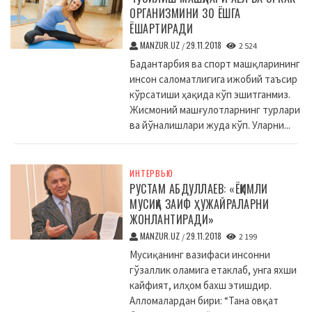
ОРГАНИЗМИНИ 30 ЁШГА
ЁШАРТИРАДИ
MANZUR.UZ
29.11.2018
/
2 524
Бадантарбия ва спорт машқларининг
инсон саломатлигига ижобий таъсир
кўрсатиши ҳақида кўп эшитганмиз.
Жисмоний машғулотларнинг турлари
ва йўналишлари жуда кўп. Уларни...
ИНТЕРВЬЮ
РУСТАМ АБДУЛЛАЕВ: «ЁҚИМЛИ
МУСИҚА ЗАИФ ҲУЖАЙРАЛАРНИ
ЖОНЛАНТИРАДИ»
MANZUR.UZ
29.11.2018
/
2 199
Мусиқанинг вазифаси инсонни
гўзаллик оламига етаклаб, унга яхши
кайфият, илҳом бахш этишдир.
Алломалардан бири: “Тана овқат