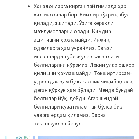
Хонадонларга кирган пайтимизда ҳар
хил инсонлар бор. Кимдир тўғри қабул
қилади, эшитади. Ўзига керакли
маълумотларни олади. Кимдир
эшитишни ҳохламайди. Инжиқ
одамларга ҳам учраймиз. Баъзи
инсонларда туберкулёз касаллиги
белгиларини кўрамиз. Лекин улар ошкор
қилишни ҳохлашмайди. Текширтирсам-
у, ростдан ҳам бу касаллик чиқиб қолса,
деган қўрқув ҳам бўлади. Менда бундай
белгилар йўқ, дейди. Агар шундай
белгилари кузатилаётган бўлса биз
уларга ёрдам қиламиз. Барча
текширувлар бепул.