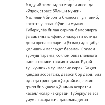
Моддий томонидан етарли инсонда
кўпроқ стресс бўлиши мумкин.
Молиявий биронта бизнесга пул тикиб,
касотга учраган бўлиши мумкин.
Туберкулёз билан оғриган беморларга
ўз вақтида шифокор назорати остида
дори препаратларини ўз вақтида қабул
қилишини маслаҳат бераман. Соғлом
турмуш тарзига, соғлом овқатланишга
риоя этишини тавсия этаман. Руҳий
тушкунликка тушмаслик керак. Бу ҳеч
қандай асоратсиз, давоси бор дард. Биз
одатда гриппдан қўрқмайсиз, лекин
грипп бир қанча қўшимча асоратли
касалликлар чақиради. Туберкулёз эса
умуман асоратсиз даволанадиган