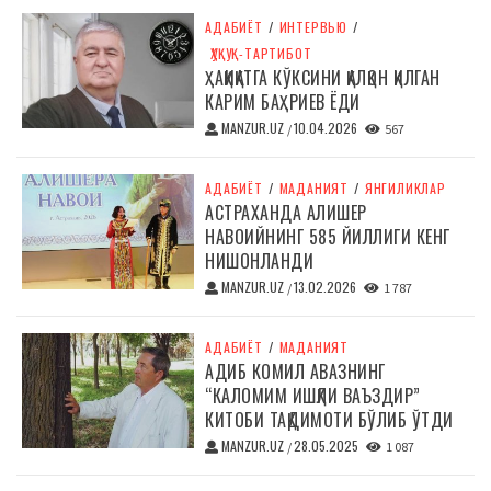
АДАБИЁТ
/
ИНТЕРВЬЮ
/
ҲУҚУҚ-ТАРТИБОТ
ҲАҚИҚАТГА КЎКСИНИ ҚАЛҚОН ҚИЛГАН
КАРИМ БАҲРИЕВ ЁДИ
MANZUR.UZ
10.04.2026
/
567
АДАБИЁТ
/
МАДАНИЯТ
/
ЯНГИЛИКЛАР
АСТРАХАНДА АЛИШЕР
НАВОИЙНИНГ 585 ЙИЛЛИГИ КЕНГ
НИШОНЛАНДИ
MANZUR.UZ
13.02.2026
/
1 787
АДАБИЁТ
/
МАДАНИЯТ
АДИБ КОМИЛ АВАЗНИНГ
“КАЛОМИМ ИШҚЛИ ВАЪЗДИР”
КИТОБИ ТАҚДИМОТИ БЎЛИБ ЎТДИ
MANZUR.UZ
28.05.2025
/
1 087