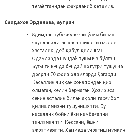
тегаётганидан фахрланиб кетамиз.
Саидахон Эрданова, аутрич:
Қадимдан туберкулёзни ўлим билан
якунланадиган касаллик ёки наслли
хасталик, деб қабул қилишган.
Одамларда шундай тушунча бўлган.
Бугунги кунда бундай нотўғри тушунча
деярли 70 фоиз одамларда ўзгарди.
Касаллик чиққан хонадондан қиз
олмаган, келин бермаган. Ҳозир эса
секин асталик билан аҳоли тарғибот
қилишимизни тушунишяпти. Бу
касаллик бойни ёки камбағални
танламаяпти. Кексани, ёшни
ажратмаяпти. Ҳаммада учратиш мумкин.