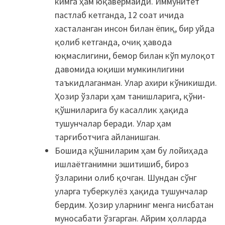
кимга ҳам юқавермайди. Иммунитет
пастлаб кетганда, 12 соат ичида
хасталанган инсон билан ёпиқ, бир уйда
қолиб кетганда, очиқ ҳавода
юқмаслигини, бемор билан кўп мулоқот
давомида юқиши мумкинлигини
таъкидлаганман. Улар ахири кўникишди.
Ҳозир ўзлари ҳам танишларига, қўни-
қўшниларига бу касаллик ҳақида
тушунчалар беради. Улар ҳам
тарғиботчига айланишган.
Бошида қўшниларим ҳам бу лойиҳада
ишлаётганимни эшитишиб, бироз
ўзларини олиб қочган. Шундан сўнг
уларга туберкулёз ҳақида тушунчалар
бердим. Ҳозир уларнинг менга нисбатан
муносабати ўзгарган. Айрим ҳолларда