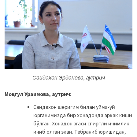
Саидахон Эрданова, аутрич
Моҳигул
Ураимова, аутрич:
Саидахон шеригим билан уйма-уй
юрганимизда бир хонадонда эркак киши
бўлган. Хонадон эгаси спиртли ичимлик
ичиб олган экан. Тебраниб юришидан,