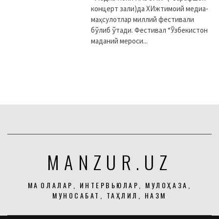
концерт зали)да XИжтимоий медиа-
маҳсулотлар миллий фестивали
бўлиб ўтади. Фестивал “Ўзбекистон
маданий мероси...
MANZUR.UZ
МАҚОЛАЛАР, ИНТЕРВЬЮЛАР, МУЛОҲАЗА,
МУНОСАБАТ, ТАҲЛИЛ, НАЗМ