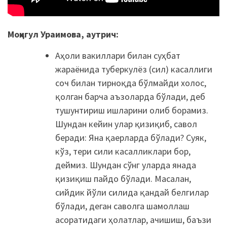
Моҳигул
Ураимова, аутрич:
Аҳоли вакиллари билан суҳбат
жараёнида туберкулёз (сил) касаллиги
соч билан тирноқда бўлмайди холос,
қолган барча аъзоларда бўлади, деб
тушунтириш ишларини олиб борамиз.
Шундан кейин улар қизиқиб, савол
беради: Яна қаерларда бўлади? Суяк,
кўз, тери сили касалликлари бор,
деймиз. Шундан сўнг уларда янада
қизиқиш пайдо бўлади. Масалан,
сийдик йўли силида қандай белгилар
бўлади, деган саволга шамоллаш
асоратидаги ҳолатлар, ачишиш, баъзи