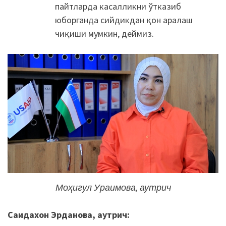
пайтларда касалликни ўтказиб
юборганда сийдикдан қон аралаш
чиқиши мумкин, деймиз.
Моҳигул Ураимова, аутрич
Саидахон Эрданова, аутрич: