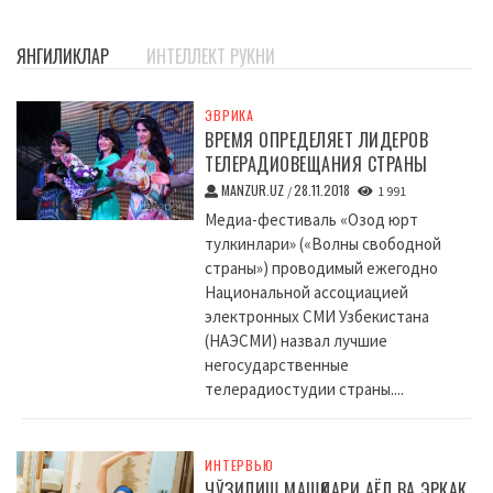
ЯНГИЛИКЛАР
ИНТЕЛЛЕКТ РУКНИ
ЭВРИКА
ВРЕМЯ ОПРЕДЕЛЯЕТ ЛИДЕРОВ
ТЕЛЕРАДИОВЕЩАНИЯ СТРАНЫ
MANZUR.UZ
28.11.2018
/
1 991
Медиа-фестиваль «Озод юрт
тулкинлари» («Волны свободной
страны») проводимый ежегодно
Национальной ассоциацией
электронных СМИ Узбекистана
(НАЭСМИ) назвал лучшие
негосударственные
телерадиостудии страны....
ИНТЕРВЬЮ
ЧЎЗИЛИШ МАШҚЛАРИ АЁЛ ВА ЭРКАК