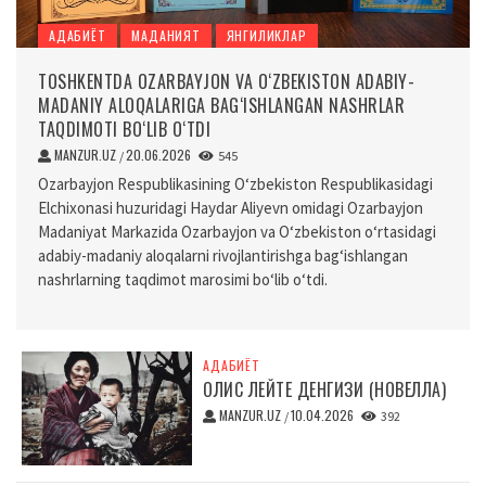
АДАБИЁТ
МАДАНИЯТ
ЯНГИЛИКЛАР
TOSHKENTDA OZARBAYJON VA O‘ZBEKISTON ADABIY-
MADANIY ALOQALARIGA BAG‘ISHLANGAN NASHRLAR
TAQDIMOTI BO‘LIB O‘TDI
MANZUR.UZ
20.06.2026
/
545
Ozarbayjon Respublikasining O‘zbekiston Respublikasidagi
Elchixonasi huzuridagi Haydar Aliyevn omidagi Ozarbayjon
Madaniyat Markazida Ozarbayjon va O‘zbekiston o‘rtasidagi
adabiy-madaniy aloqalarni rivojlantirishga bag‘ishlangan
nashrlarning taqdimot marosimi bo‘lib o‘tdi.
АДАБИЁТ
ОЛИС ЛЕЙТЕ ДЕНГИЗИ (НОВЕЛЛА)
MANZUR.UZ
10.04.2026
/
392