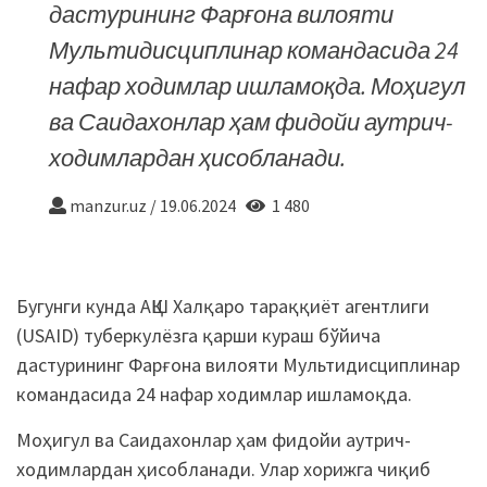
дастурининг Фарғона вилояти
Мультидисциплинар командасида 24
нафар ходимлар ишламоқда. Моҳигул
ва Саидахонлар ҳам фидойи аутрич-
ходимлардан ҳисобланади.
manzur.uz
/
19.06.2024
1 480
Бугунги кунда АҚШ Халқаро тараққиёт агентлиги
(USAID) туберкулёзга қарши кураш бўйича
дастурининг Фарғона вилояти Мультидисциплинар
командасида 24 нафар ходимлар ишламоқда.
Моҳигул ва Саидахонлар ҳам фидойи аутрич-
ходимлардан ҳисобланади. Улар хорижга чиқиб