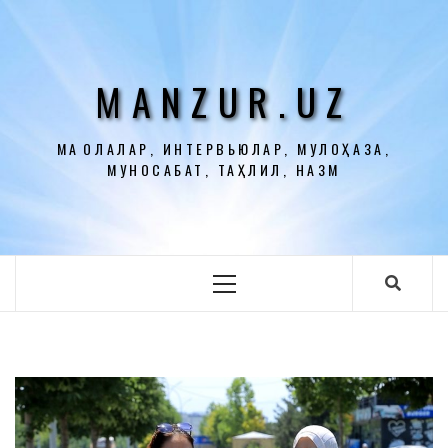
Перейти
к
содержимому
MANZUR.UZ
МАҚОЛАЛАР, ИНТЕРВЬЮЛАР, МУЛОҲАЗА,
МУНОСАБАТ, ТАҲЛИЛ, НАЗМ
Основное
меню