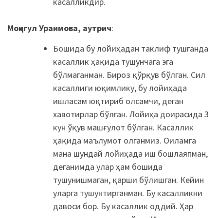
касалликдир.
Моҳигул
Ураимова, аутрич
:
Бошида бу лойиҳадан таклиф тушганда
касаллик ҳақида тушунчага эга
бўлмаганман. Бироз қўрқув бўлган. Сил
касаллиги юқимлику, бу лойиҳада
ишласам юқтириб олсамчи, деган
хавотирлар бўлган. Лойиҳа доирасида 3
кун ўқув машғулот бўлган. Касаллик
ҳақида маълумот олганмиз. Оиламга
мана шундай лойиҳада иш бошлаяпман,
деганимда улар ҳам бошида
тушунишмаган, қарши бўлишган. Кейин
уларга тушунтирганман. Бу касалликни
давоси бор. Бу касаллик оддий. Ҳар