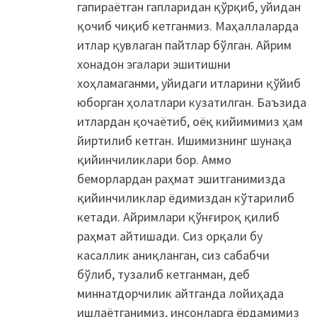
гапираётган гапларидан қўрқиб, уйидан
қочиб чиқиб кетганмиз. Маҳаллаларда
итлар қувлаган пайтлар бўлган. Айрим
хонадон эгалари эшитишни
хоҳламаганми, уйидаги итларини қўйиб
юборган ҳолатлари кузатилган. Баъзида
итлардан қочаётиб, оёқ кийимимиз ҳам
йиртилиб кетган. Ишимизнинг шунақа
қийинчиликлари бор. Аммо
беморлардан раҳмат эшитганимизда
қийинчиликлар ёдимиздан кўтарилиб
кетади. Айримлари қўнғироқ қилиб
раҳмат айтишади. Сиз орқали бу
касаллик аниқланган, сиз сабабчи
бўлиб, тузалиб кетганман, деб
миннатдорчилик айтганда лойиҳада
ишлаётганимиз, инсонларга ёрдамимиз