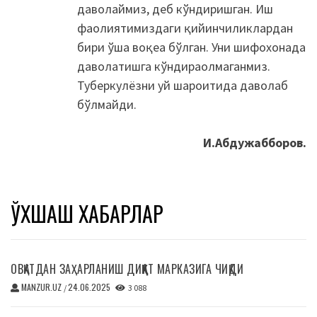
даволаймиз, деб кўндиришган. Иш
фаолиятимиздаги қийинчиликлардан
бири ўша воқеа бўлган. Уни шифохонада
даволатишга кўндираолмаганмиз.
Туберкулёзни уй шароитида даволаб
бўлмайди.
И.Абдужабборов.
ЎХШАШ ХАБАРЛАР
ОВҚАТДАН ЗАҲАРЛАНИШ ДИҚҚАТ МАРКАЗИГА ЧИҚДИ
MANZUR.UZ
24.06.2025
/
3 088