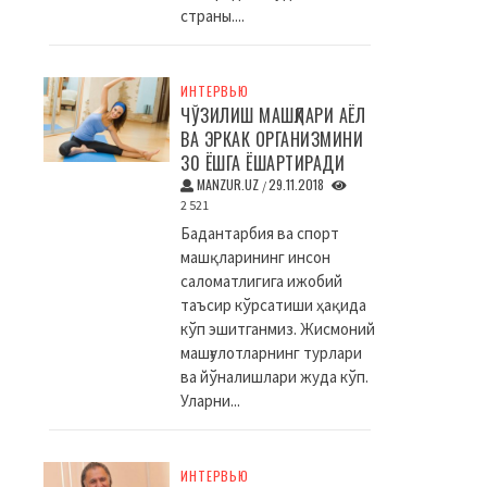
страны....
ИНТЕРВЬЮ
ЧЎЗИЛИШ МАШҚЛАРИ АЁЛ
ВА ЭРКАК ОРГАНИЗМИНИ
30 ЁШГА ЁШАРТИРАДИ
MANZUR.UZ
29.11.2018
/
2 521
Бадантарбия ва спорт
машқларининг инсон
саломатлигига ижобий
таъсир кўрсатиши ҳақида
кўп эшитганмиз. Жисмоний
машғулотларнинг турлари
ва йўналишлари жуда кўп.
Уларни...
ИНТЕРВЬЮ