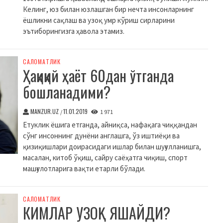
Келинг, юз билан юзлашган бир нечта инсонларнинг
ёшликни сақлаш ва узоқ умр кўриш сирларини
эътиборингизга ҳавола этамиз.
CАЛОМАТЛИК
Ҳақиқий ҳаёт 60дан ўтганда
бошланадими?
MANZUR.UZ
11.01.2019
/
1 971
Етуклик ёшига етганда, айниқса, нафақага чиққандан
сўнг инсоннинг дунёни англашга, ўз иштиёқи ва
қизиқишлари доирасидаги ишлар билан шуғулланишга,
масалан, китоб ўқиш, сайру саёҳатга чиқиш, спорт
машғулотларига вақти етарли бўлади.
CАЛОМАТЛИК
КИМЛАР УЗОҚ ЯШАЙДИ?