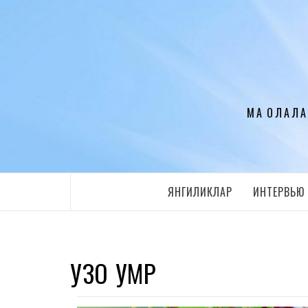
Перейти
к
содержимому
МАҚОЛАЛА
ЯНГИЛИКЛАР
ИНТЕРВЬЮ
УЗОҚ УМР