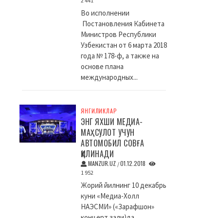
2 441
Во исполнении
Постановления Кабинета
Министров Республики
Узбекистан от 6 марта 2018
года № 178-ф, а также на
основе плана
международных...
ЯНГИЛИКЛАР
ЭНГ ЯХШИ МЕДИА-
МАҲСУЛОТ УЧУН
АВТОМОБИЛ СОВҒА
ҚИЛИНАДИ
MANZUR.UZ
01.12.2018
/
1 952
Жорий йилнинг 10 декабрь
куни «Медиа-Холл
НАЭСМИ» («Зарафшон»
концерт зали)да