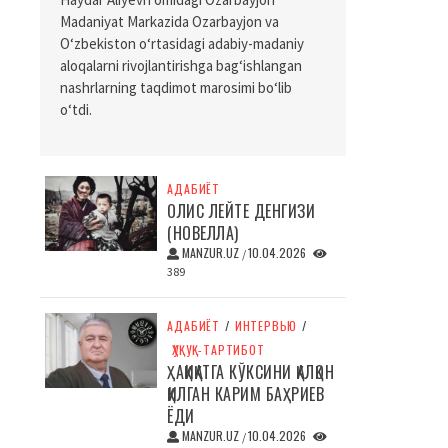
Madaniyat Markazida Ozarbayjon va
O‘zbekiston o‘rtasidagi adabiy-madaniy
aloqalarni rivojlantirishga bag‘ishlangan
nashrlarning taqdimot marosimi bo‘lib
o‘tdi.
АДАБИЁТ
ОЛИС ЛЕЙТЕ ДЕНГИЗИ
(НОВЕЛЛА)
MANZUR.UZ
10.04.2026
/
389
АДАБИЁТ
/
ИНТЕРВЬЮ
/
ҲУҚУҚ-ТАРТИБОТ
ҲАҚИҚАТГА КЎКСИНИ ҚАЛҚОН
ҚИЛГАН КАРИМ БАҲРИЕВ
ЁДИ
MANZUR.UZ
10.04.2026
/