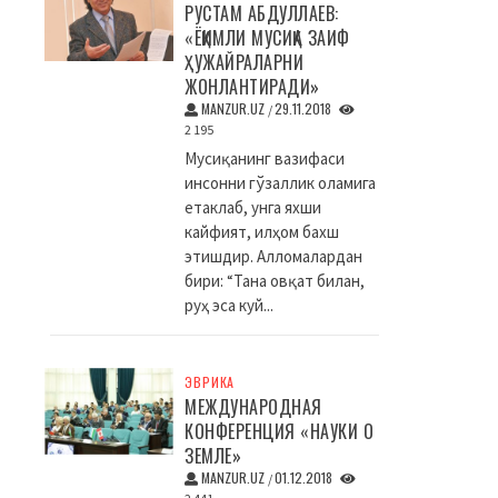
РУСТАМ АБДУЛЛАЕВ:
«ЁҚИМЛИ МУСИҚА ЗАИФ
ҲУЖАЙРАЛАРНИ
ЖОНЛАНТИРАДИ»
MANZUR.UZ
29.11.2018
/
2 195
Мусиқанинг вазифаси
инсонни гўзаллик оламига
етаклаб, унга яхши
кайфият, илҳом бахш
этишдир. Алломалардан
бири: “Тана овқат билан,
руҳ эса куй...
ЭВРИКА
МЕЖДУНАРОДНАЯ
КОНФЕРЕНЦИЯ «НАУКИ О
ЗЕМЛЕ»
MANZUR.UZ
01.12.2018
/