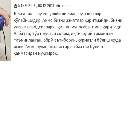
MANZUR.UZ
08.12.2018
/
1 710
Кексалик — бу ёш улғайиши эмас, бу азиятлар
кўпайишидир. Аммо бизни азиятлар қаритмайди, бизни
уларга саводсизларча қилган муносабатимиз қаритади.
Албатта, тўрт мучаси соғлом, иқтисодий томондан
таъминланган, обрў-эътиборли, ҳурматли бўлиш жуда
яхши. Аммо руҳан бехавотир ва бахтли бўлиш
ҳаммасидан муҳимроқ.