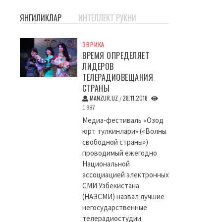
ЯНГИЛИКЛАР
ИНТЕЛЛЕКТ РУКНИ
ЭВРИКА
ВРЕМЯ ОПРЕДЕЛЯЕТ
ЛИДЕРОВ
ТЕЛЕРАДИОВЕЩАНИЯ
СТРАНЫ
MANZUR.UZ
28.11.2018
/
1 987
Медиа-фестиваль «Озод
юрт тулкинлари» («Волны
свободной страны»)
проводимый ежегодно
Национальной
ассоциацией электронных
СМИ Узбекистана
(НАЭСМИ) назвал лучшие
негосударственные
телерадиостудии