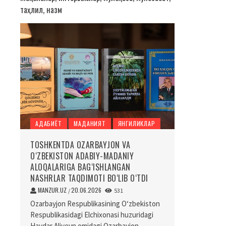
таҳлил, назм
АДАБИЁТ
МАДАНИЯТ
ЯНГИЛИКЛАР
TOSHKENTDA OZARBAYJON VA
O‘ZBEKISTON ADABIY-MADANIY
ALOQALARIGA BAG‘ISHLANGAN
NASHRLAR TAQDIMOTI BO‘LIB O‘TDI
MANZUR.UZ
20.06.2026
/
531
Ozarbayjon Respublikasining O‘zbekiston
Respublikasidagi Elchixonasi huzuridagi
Haydar Aliyevn omidagi Ozarbayjon