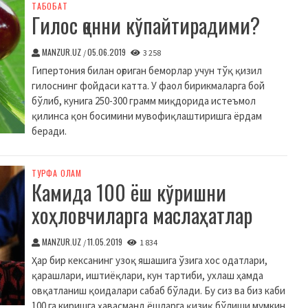
ТАБОБАТ
Гилос қонни кўпайтирадими?
MANZUR.UZ
05.06.2019
/
3 258
Гипертония билан оғриган беморлар учун тўқ қизил
гилоснинг фойдаси катта. У фаол бирикмаларга бой
бўлиб, кунига 250-300 грамм миқдорида истеъмол
қилинса қон босимини мувофиқлаштиришга ёрдам
беради.
ТУРФА ОЛАМ
Камида 100 ёш кўришни
хоҳловчиларга маслаҳатлар
MANZUR.UZ
11.05.2019
/
1 834
Ҳар бир кексанинг узоқ яшашига ўзига хос одатлари,
қарашлари, иштиёқлари, кун тартиби, ухлаш ҳамда
овқатланиш қоидалари сабаб бўлади. Бу сиз ва биз каби
100 га киришга ҳавасманд ёшларга қизиқ бўлиши мумкин.