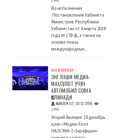
2 442
Во исполнении
Постановления Кабинета
Министров Республики
Узбекистан от 6 марта 2018
года № 178-ф, а также на
основе плана
международных...
ЯНГИЛИКЛАР
ЭНГ ЯХШИ МЕДИА-
МАҲСУЛОТ УЧУН
АВТОМОБИЛ СОВҒА
ҚИЛИНАДИ
MANZUR.UZ
01.12.2018
/
1 953
Жорий йилнинг 10 декабрь
куни «Медиа-Холл
НАЭСМИ» («Зарафшон»
концерт зали)да