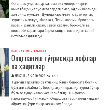
Организм учун зарур витамин ва минералларни
қимматбаҳо цитрус мевалардан эмас, оддий карамдан
ҳам олиш мумкин. Дунёда карамнинг юздан ортиқ
турлари мавжуд. Масалан, Пекин карами, брюссель
карами, рангли карам, савой карами, брокколи ва
кольраби карамлари барча халқлар томонидан севиб
истеъмол қилинади.
CАЛОМАТЛИК
/
ТАБОБАТ
Овқатланиш тўғрисида лофлар
ва ҳақиқатлар
MANZUR.UZ
30.10.2024
/
1 237
Турмуш тарзимиз овқатланиш билан бевосита боғлиқ
бўлгани сабабли бу борада аҳоли орасида турли бўлар-
бўлмас тушунчалар ҳам келиб чиққан. Шифокор-
парҳезшунос Гулжаҳон Юлдашова таомланиш ҳақидаги
айрим нотўғри фикрларга изоҳ берди.