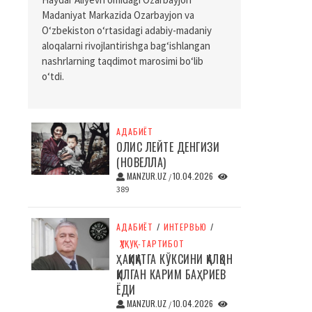
Madaniyat Markazida Ozarbayjon va
O‘zbekiston o‘rtasidagi adabiy-madaniy
aloqalarni rivojlantirishga bag‘ishlangan
nashrlarning taqdimot marosimi bo‘lib
o‘tdi.
АДАБИЁТ
ОЛИС ЛЕЙТЕ ДЕНГИЗИ
(НОВЕЛЛА)
MANZUR.UZ
10.04.2026
/
389
АДАБИЁТ
/
ИНТЕРВЬЮ
/
ҲУҚУҚ-ТАРТИБОТ
ҲАҚИҚАТГА КЎКСИНИ ҚАЛҚОН
ҚИЛГАН КАРИМ БАҲРИЕВ
ЁДИ
MANZUR.UZ
10.04.2026
/