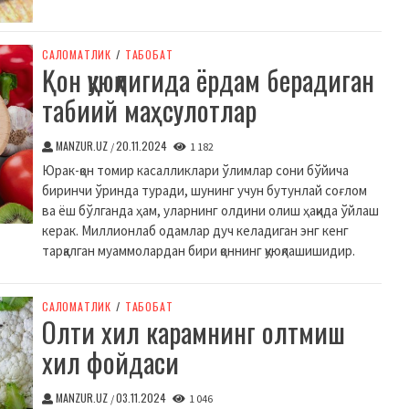
CАЛОМАТЛИК
/
ТАБОБАТ
Қон қуюқлигида ёрдам берадиган
табиий маҳсулотлар
MANZUR.UZ
20.11.2024
/
1 182
Юрак-қон томир касалликлари ўлимлар сони бўйича
биринчи ўринда туради, шунинг учун бутунлай соғлом
ва ёш бўлганда ҳам, уларнинг олдини олиш ҳақида ўйлаш
керак. Миллионлаб одамлар дуч келадиган энг кенг
тарқалган муаммолардан бири қоннинг қуюқлашишидир.
CАЛОМАТЛИК
/
ТАБОБАТ
Олти хил карамнинг олтмиш
хил фойдаси
MANZUR.UZ
03.11.2024
/
1 046