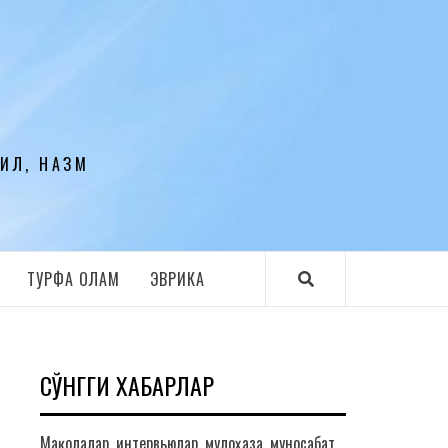
ЛИЛ, НАЗМ
ТУРФА ОЛАМ
ЭВРИКА
СЎНГГИ ХАБАРЛАР
Мақолалар, интервьюлар, мулоҳаза, муносабат,