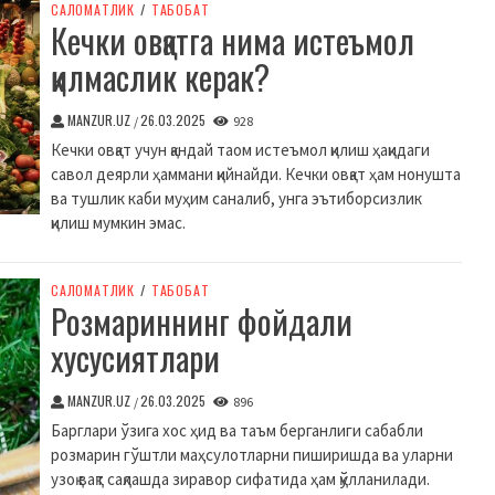
CАЛОМАТЛИК
/
ТАБОБАТ
Кечки овқатга нима истеъмол
қилмаслик керак?
MANZUR.UZ
26.03.2025
/
928
Кечки овқат учун қандай таом истеъмол қилиш ҳақидаги
савол деярли ҳаммани қийнайди. Кечки овқат ҳам нонушта
ва тушлик каби муҳим саналиб, унга эътиборсизлик
қилиш мумкин эмас.
CАЛОМАТЛИК
/
ТАБОБАТ
Розмариннинг фойдали
хусусиятлари
MANZUR.UZ
26.03.2025
/
896
Барглари ўзига хос ҳид ва таъм берганлиги сабабли
розмарин гўштли маҳсулотларни пиширишда ва уларни
узоқ вақт сақлашда зиравор сифатида ҳам қўлланилади.