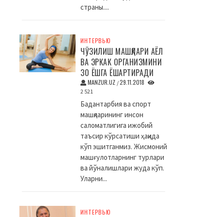
страны....
ИНТЕРВЬЮ
ЧЎЗИЛИШ МАШҚЛАРИ АЁЛ
ВА ЭРКАК ОРГАНИЗМИНИ
30 ЁШГА ЁШАРТИРАДИ
MANZUR.UZ
29.11.2018
/
2 521
Бадантарбия ва спорт
машқларининг инсон
саломатлигига ижобий
таъсир кўрсатиши ҳақида
кўп эшитганмиз. Жисмоний
машғулотларнинг турлари
ва йўналишлари жуда кўп.
Уларни...
ИНТЕРВЬЮ