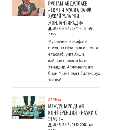
РУСТАМ АБДУЛЛАЕВ:
«ЁҚИМЛИ МУСИҚА ЗАИФ
ҲУЖАЙРАЛАРНИ
ЖОНЛАНТИРАДИ»
MANZUR.UZ
29.11.2018
/
2 195
Мусиқанинг вазифаси
инсонни гўзаллик оламига
етаклаб, унга яхши
кайфият, илҳом бахш
этишдир. Алломалардан
бири: “Тана овқат билан, руҳ
эса куй...
ЭВРИКА
МЕЖДУНАРОДНАЯ
КОНФЕРЕНЦИЯ «НАУКИ О
ЗЕМЛЕ»
MANZUR.UZ
01.12.2018
/