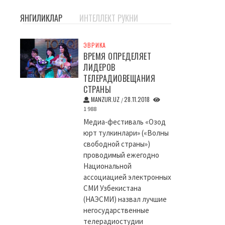
ЯНГИЛИКЛАР
ИНТЕЛЛЕКТ РУКНИ
ЭВРИКА
ВРЕМЯ ОПРЕДЕЛЯЕТ
ЛИДЕРОВ
ТЕЛЕРАДИОВЕЩАНИЯ
СТРАНЫ
MANZUR.UZ
28.11.2018
/
1 988
Медиа-фестиваль «Озод
юрт тулкинлари» («Волны
свободной страны»)
проводимый ежегодно
Национальной
ассоциацией электронных
СМИ Узбекистана
(НАЭСМИ) назвал лучшие
негосударственные
телерадиостудии