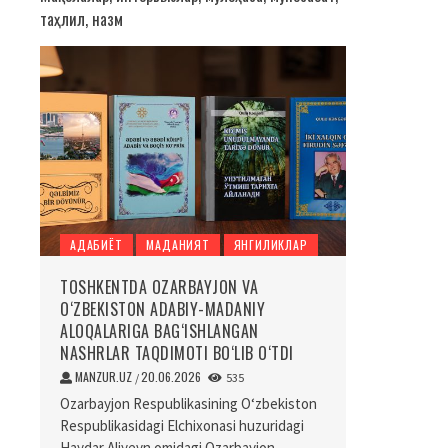
таҳлил, назм
АДАБИЁТ
МАДАНИЯТ
ЯНГИЛИКЛАР
TOSHKENTDA OZARBAYJON VA
O‘ZBEKISTON ADABIY-MADANIY
ALOQALARIGA BAG‘ISHLANGAN
NASHRLAR TAQDIMOTI BO‘LIB O‘TDI
MANZUR.UZ
20.06.2026
/
535
Ozarbayjon Respublikasining O‘zbekiston
Respublikasidagi Elchixonasi huzuridagi
Haydar Aliyevn omidagi Ozarbayjon