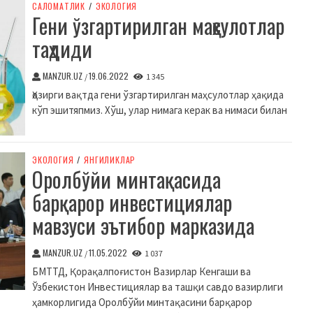
CАЛОМАТЛИК
/
ЭКОЛОГИЯ
Гени ўзгартирилган маҳсулотлар
таҳдиди
MANZUR.UZ
19.06.2022
/
1 345
Ҳозирги вақтда гени ўзгартирилган маҳсулотлар ҳақида
кўп эшитяпмиз. Хўш, улар нимага керак ва нимаси билан
ЭКОЛОГИЯ
/
ЯНГИЛИКЛАР
Оролбўйи минтақасида
барқарор инвестициялар
мавзуси эътибор марказида
MANZUR.UZ
11.05.2022
/
1 037
БМТТД, Қорақалпоғистон Вазирлар Кенгаши ва
Ўзбекистон Инвестициялар ва ташқи савдо вазирлиги
ҳамкорлигида Оролбўйи минтақасини барқарор