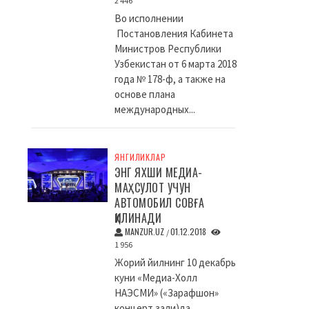
2 446
Во исполнении
Постановления Кабинета
Министров Республики
Узбекистан от 6 марта 2018
года № 178-ф, а также на
основе плана
международных...
ЯНГИЛИКЛАР
ЭНГ ЯХШИ МЕДИА-
МАҲСУЛОТ УЧУН
АВТОМОБИЛ СОВҒА
ҚИЛИНАДИ
MANZUR.UZ
01.12.2018
/
1 956
Жорий йилнинг 10 декабрь
куни «Медиа-Холл
НАЭСМИ» («Зарафшон»
концерт зали)да