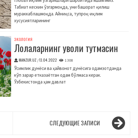
Глобал иқлим ўзгаришлари шароитида яшаяпмиз.
Табиат кескин ўзгармоқда, уни башорат қилиш
мураккаблашмоқда. Айниқса, тупроқ-иқлим
хусусиятларининг
ЭКОЛОГИЯ
Лолаларнинг уволи тутмасин
MANZUR.UZ
13.04.2022
/
1 308
Ўсимлик дунёси ва ҳайвонот дунёсига одамзотданда
кўп зарар етказаётган одам бўлмаса керак.
Ўзбекистонда ҳам давлат
СЛЕДУЮЩИЕ ЗАПИСИ