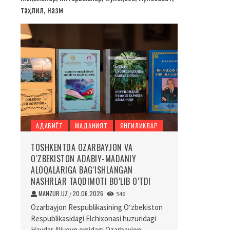
таҳлил, назм
АДАБИЁТ
МАДАНИЯТ
ЯНГИЛИКЛАР
TOSHKENTDA OZARBAYJON VA
O‘ZBEKISTON ADABIY-MADANIY
ALOQALARIGA BAG‘ISHLANGAN
NASHRLAR TAQDIMOTI BO‘LIB O‘TDI
MANZUR.UZ
20.06.2026
/
546
Ozarbayjon Respublikasining O‘zbekiston
Respublikasidagi Elchixonasi huzuridagi
Haydar Aliyevn omidagi Ozarbayjon