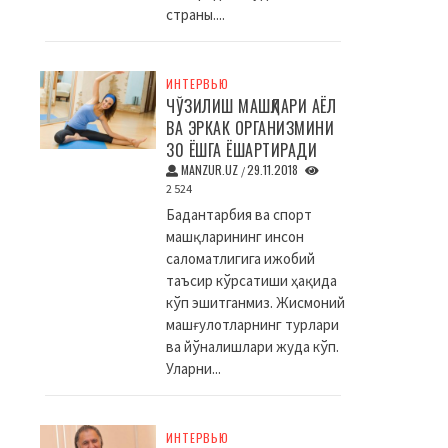
страны....
ИНТЕРВЬЮ
ЧЎЗИЛИШ МАШҚЛАРИ АЁЛ
ВА ЭРКАК ОРГАНИЗМИНИ
30 ЁШГА ЁШАРТИРАДИ
MANZUR.UZ
29.11.2018
/
2 524
Бадантарбия ва спорт
машқларининг инсон
саломатлигига ижобий
таъсир кўрсатиши ҳақида
кўп эшитганмиз. Жисмоний
машғулотларнинг турлари
ва йўналишлари жуда кўп.
Уларни...
ИНТЕРВЬЮ