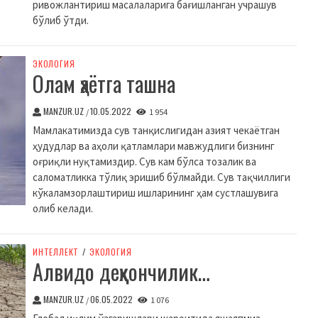
ривожлантириш масалаларига бағишланган учрашув
бўлиб ўтди.
ЭКОЛОГИЯ
Олам ҳаётга ташна
MANZUR.UZ
10.05.2022
/
1 954
Мамлакатимизда сув танқислигидан азият чекаётган
ҳудудлар ва аҳоли қатламлари мавжудлиги бизнинг
оғриқли нуқтамиздир. Сув кам бўлса тозалик ва
саломатликка тўлиқ эришиб бўлмайди. Сув тақчиллиги
кўкаламзорлаштириш ишларининг ҳам сустлашувига
олиб келади.
ИНТЕЛЛЕКТ
/
ЭКОЛОГИЯ
Алвидо деҳқончилик…
MANZUR.UZ
06.05.2022
/
1 076