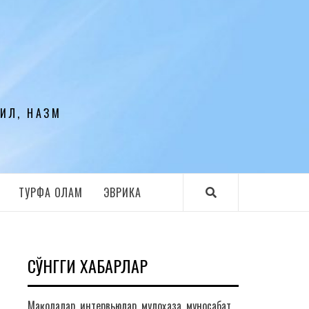
ЛИЛ, НАЗМ
ТУРФА ОЛАМ
ЭВРИКА
СЎНГГИ ХАБАРЛАР
Мақолалар, интервьюлар, мулоҳаза, муносабат,