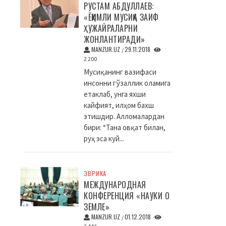
РУСТАМ АБДУЛЛАЕВ:
«ЁҚИМЛИ МУСИҚА ЗАИФ
ҲУЖАЙРАЛАРНИ
ЖОНЛАНТИРАДИ»
MANZUR.UZ
29.11.2018
/
2 200
Мусиқанинг вазифаси
инсонни гўзаллик оламига
етаклаб, унга яхши
кайфият, илҳом бахш
этишдир. Алломалардан
бири: “Тана овқат билан,
руҳ эса куй...
ЭВРИКА
МЕЖДУНАРОДНАЯ
КОНФЕРЕНЦИЯ «НАУКИ О
ЗЕМЛЕ»
MANZUR.UZ
01.12.2018
/