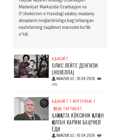
Madaniyat Markazida Ozarbayjon va
O‘zbekiston o‘rtasidagi adabiy-madaniy
aloqalarni rivojlantirishga bag‘ishlangan
nashrlarning taqdimot marosimi bo‘lib
o‘tdi.
АДАБИЁТ
ОЛИС ЛЕЙТЕ ДЕНГИЗИ
(НОВЕЛЛА)
MANZUR.UZ
10.04.2026
/
392
АДАБИЁТ
/
ИНТЕРВЬЮ
/
ҲУҚУҚ-ТАРТИБОТ
ҲАҚИҚАТГА КЎКСИНИ ҚАЛҚОН
ҚИЛГАН КАРИМ БАҲРИЕВ
ЁДИ
MANZUR.UZ
10.04.2026
/