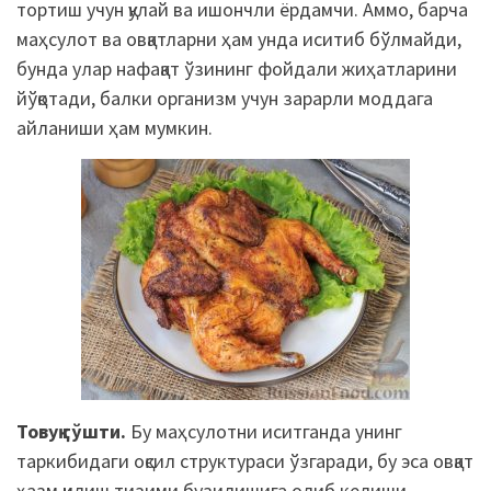
тортиш учун қулай ва ишончли ёрдамчи. Аммо, барча
маҳсулот ва овқатларни ҳам унда иситиб бўлмайди,
бунда улар нафақат ўзининг фойдали жиҳатларини
йўқотади, балки организм учун зарарли моддага
айланиши ҳам мумкин.
Товуқ гўшти.
Бу маҳсулотни иситганда унинг
таркибидаги оқсил структураси ўзгаради, бу эса овқат
ҳазм қилиш тизими бузилишига олиб келиши