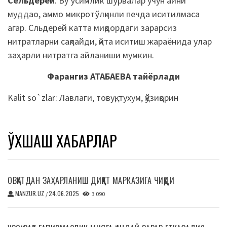
Сельдерей
. Бу ўсимлик шўрвалар учун айни
муддао, аммо микротўлқинли печда иситилмаса
агар.
Сльдерей
катта миқдордаги зарарсиз
нитратларни сақлайди,
қйта
иситиш жараёнида улар
заҳарли нитратга айланиши мумкин.
Фарангиз АТАБАЕВА тайёрлади
Kalit so`zlar:
Лавлаги
,
товуқ
,
тухум
,
қўзиқорин
ЎХШАШ ХАБАРЛАР
ОВҚАТДАН ЗАҲАРЛАНИШ ДИҚҚАТ МАРКАЗИГА ЧИҚДИ
MANZUR.UZ
24.06.2025
/
3 090