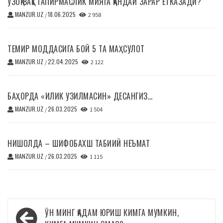
УЗОҚ ВАҚТ ГАПИРМАСЛИК МИЯГА ҚАНДАЙ ЗАРАР ЕТКАЗАДИ?
MANZUR.UZ
18.06.2025
/
2 958
ТЕМИР МОДДАСИГА БОЙ 5 ТА МАҲСУЛОТ
MANZUR.UZ
22.04.2025
/
2 122
БАҲОРДА «ИЛИК УЗИЛМАСИН» ДЕСАНГИЗ…
MANZUR.UZ
26.03.2025
/
1 504
НИШОЛДА – ШИФОБАХШ ТАБИИЙ НЕЪМАТ
MANZUR.UZ
26.03.2025
/
1 115
Навигация
ЎН МИНГ ҚАДАМ ЮРИШ КИМГА МУМКИН,