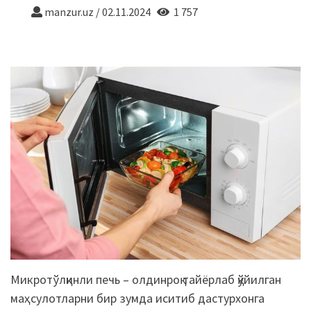
manzur.uz
/
02.11.2024
1 757
Микротўлқинли печь – олдинроқ тайёрлаб қўйилган
маҳсулотларни бир зумда иситиб дастурхонга