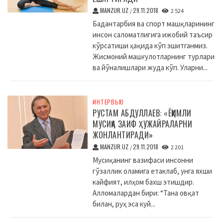
MANZUR.UZ
29.11.2018
/
2 524
Бадантарбия ва спорт машқларининг
инсон саломатлигига ижобий таъсир
кўрсатиши ҳақида кўп эшитганмиз.
Жисмоний машғулотларнинг турлари
ва йўналишлари жуда кўп. Уларни...
ИНТЕРВЬЮ
РУСТАМ АБДУЛЛАЕВ: «ЁҚИМЛИ
МУСИҚА ЗАИФ ҲУЖАЙРАЛАРНИ
ЖОНЛАНТИРАДИ»
MANZUR.UZ
29.11.2018
/
2 201
Мусиқанинг вазифаси инсонни
гўзаллик оламига етаклаб, унга яхши
кайфият, илҳом бахш этишдир.
Алломалардан бири: “Тана овқат
билан, руҳ эса куй...