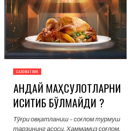
CАЛОМАТЛИК
ҚАНДАЙ МАҲСУЛОТЛАРНИ
ИСИТИБ БЎЛМАЙДИ ?
Тўғри овқатланиш – соғлом турмуш
тарзининг асоси. Ҳаммамиз соғлом,