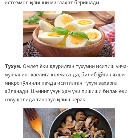
истеъмол қилишни маслаҳат беришади.
Тухум.
Омлет
ёки қовурилган тухумни иситиш унча-
мунчанинг хаёлига келмаса-
да
, билиб қўйган яхши:
микротўлқинли печда иситилган тухум заҳарга
айланади. Шунинг учун ҳам уни пишиши билан ёки
совуқ ҳолида тановул қилиш керак.