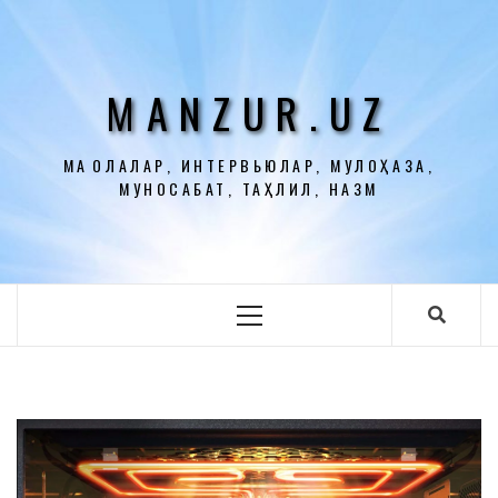
Перейти
к
содержимому
MANZUR.UZ
МАҚОЛАЛАР, ИНТЕРВЬЮЛАР, МУЛОҲАЗА,
МУНОСАБАТ, ТАҲЛИЛ, НАЗМ
Основное
меню