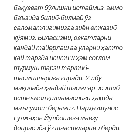
бақувват бўлишни истаймиз, аммо
баъзида билиб-билмай ўз
саломатлигимизга зиён етказиб
қўямиз. Биласизми, овқатларни
қандай тайёрлаш ва уларни ҳатто
қай тарзда иситиш ҳам соғлом
турмуш тарзи тартиб-
таомилларига киради. Ушбу
мақолада қандай таомлар иситиб
истеъмол қилинмаслиги ҳақида
маълумот берамиз. Парҳезшунос
Гулжаҳон Йўлдошева мавзу
доирасида ўз тавсияларини берди.