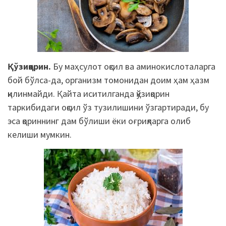
Қўзиқорин.
Бу маҳсулот оқсил ва аминокислоталарга
бой бўлса-
да
, организм томонидан доим ҳам ҳазм
қилинмайди. Қайта иситилганда қўзиқорин
таркибидаги оқсил ўз тузилишини ўзгартиради, бу
эса қориннинг дам бўлиши ёки оғриқларга олиб
келиши мумкин.