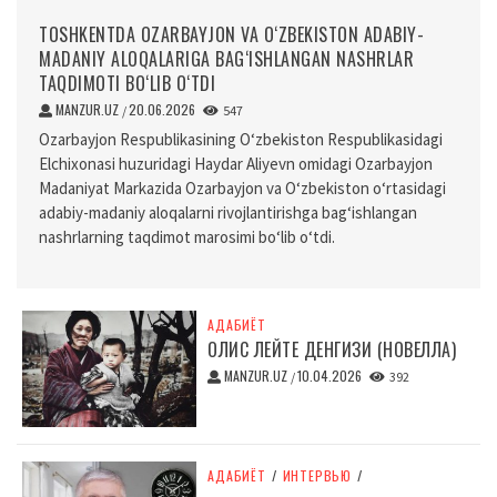
TOSHKENTDA OZARBAYJON VA O‘ZBEKISTON ADABIY-
MADANIY ALOQALARIGA BAG‘ISHLANGAN NASHRLAR
TAQDIMOTI BO‘LIB O‘TDI
MANZUR.UZ
20.06.2026
/
547
Ozarbayjon Respublikasining O‘zbekiston Respublikasidagi
Elchixonasi huzuridagi Haydar Aliyevn omidagi Ozarbayjon
Madaniyat Markazida Ozarbayjon va O‘zbekiston o‘rtasidagi
adabiy-madaniy aloqalarni rivojlantirishga bag‘ishlangan
nashrlarning taqdimot marosimi bo‘lib o‘tdi.
АДАБИЁТ
ОЛИС ЛЕЙТЕ ДЕНГИЗИ (НОВЕЛЛА)
MANZUR.UZ
10.04.2026
/
392
АДАБИЁТ
/
ИНТЕРВЬЮ
/