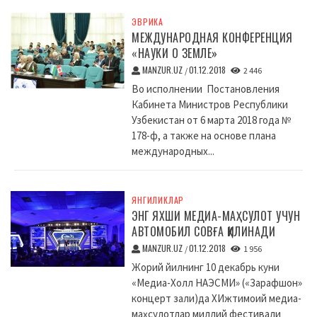
ЭВРИКА
МЕЖДУНАРОДНАЯ КОНФЕРЕНЦИЯ
«НАУКИ О ЗЕМЛЕ»
MANZUR.UZ
01.12.2018
/
2 446
Во исполнении Постановления
Кабинета Министров Республики
Узбекистан от 6 марта 2018 года №
178-ф, а также на основе плана
международных...
ЯНГИЛИКЛАР
ЭНГ ЯХШИ МЕДИА-МАҲСУЛОТ УЧУН
АВТОМОБИЛ СОВҒА ҚИЛИНАДИ
MANZUR.UZ
01.12.2018
/
1 956
Жорий йилнинг 10 декабрь куни
«Медиа-Холл НАЭСМИ» («Зарафшон»
концерт зали)да XИжтимоий медиа-
маҳсулотлар миллий фестивали