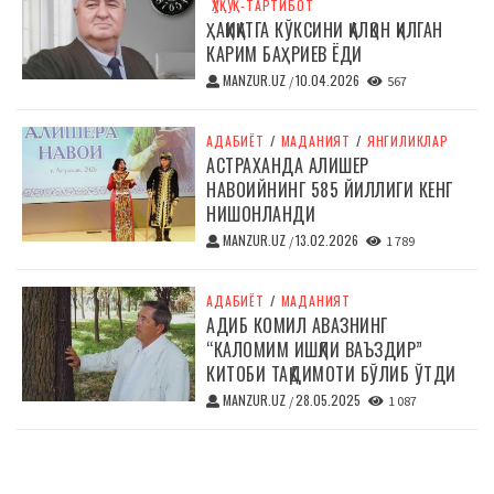
ҲУҚУҚ-ТАРТИБОТ
ҲАҚИҚАТГА КЎКСИНИ ҚАЛҚОН ҚИЛГАН
КАРИМ БАҲРИЕВ ЁДИ
MANZUR.UZ
10.04.2026
/
567
АДАБИЁТ
/
МАДАНИЯТ
/
ЯНГИЛИКЛАР
АСТРАХАНДА АЛИШЕР
НАВОИЙНИНГ 585 ЙИЛЛИГИ КЕНГ
НИШОНЛАНДИ
MANZUR.UZ
13.02.2026
/
1 789
АДАБИЁТ
/
МАДАНИЯТ
АДИБ КОМИЛ АВАЗНИНГ
“КАЛОМИМ ИШҚЛИ ВАЪЗДИР”
КИТОБИ ТАҚДИМОТИ БЎЛИБ ЎТДИ
MANZUR.UZ
28.05.2025
/
1 087