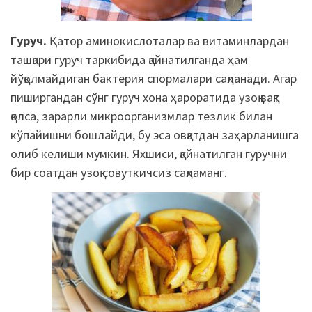
Гуруч.
Қатор аминокислоталар ва витаминлардан
ташқари гуруч таркибида қайнатилганда ҳам
йўқолмайдиган бактерия
спормалари
сақланади. Агар
пиширгандан сўнг гуруч хона ҳароратида узоқ вақт
қолса, зарарли микроорганизмлар тезлик билан
кўпайишни бошлайди, бу эса овқатдан заҳарланишга
олиб келиши мумкин. Яхшиси, қайнатилган гуручни
бир соатдан узоқ
совуткичсиз
сақламанг
.