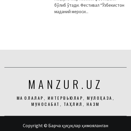
бўлиб ўтади. Фестивал “Ўзбекистон
маданий мероси...
MANZUR.UZ
МАҚОЛАЛАР, ИНТЕРВЬЮЛАР, МУЛОҲАЗА,
МУНОСАБАТ, ТАҲЛИЛ, НАЗМ
Copyright © Барча ҳуқуқлар ҳимояланган