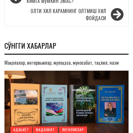
по
КИМГА МУМКИН ЭМАС?
записям
ОЛТИ ХИЛ КАРАМНИНГ ОЛТМИШ ХИЛ
ФОЙДАСИ
СЎНГГИ ХАБАРЛАР
Мақолалар, интервьюлар, мулоҳаза, муносабат, таҳлил, назм
АДАБИЁТ
МАДАНИЯТ
ЯНГИЛИКЛАР