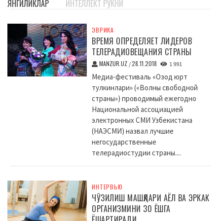
ЯНГИЛИКЛАР
ИНТЕЛЛЕКТ РУКНИ
ЭВРИКА
ВРЕМЯ ОПРЕДЕЛЯЕТ ЛИДЕРОВ
ТЕЛЕРАДИОВЕЩАНИЯ СТРАНЫ
MANZUR.UZ
28.11.2018
/
1 991
Медиа-фестиваль «Озод юрт
тулкинлари» («Волны свободной
страны») проводимый ежегодно
Национальной ассоциацией
электронных СМИ Узбекистана
(НАЭСМИ) назвал лучшие
негосударственные
телерадиостудии страны....
ИНТЕРВЬЮ
ЧЎЗИЛИШ МАШҚЛАРИ АЁЛ ВА ЭРКАК
ОРГАНИЗМИНИ 30 ЁШГА
ЁШАРТИРАДИ