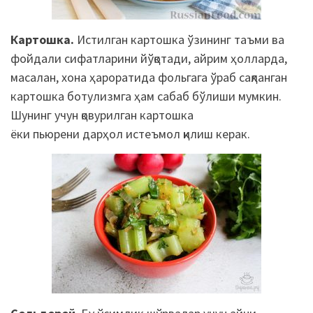
Картошка.
Истилган
картошка ўзининг таъми ва
фойдали сифатларини йўқотади, айрим ҳолларда,
масалан, хона ҳароратида
фольгага
ўраб сақланган
картошка ботулизмга ҳам сабаб бўлиши мумкин.
Шунинг учун қовурилган картошка
ёки
пьюрени
дарҳол истеъмол қилиш керак.