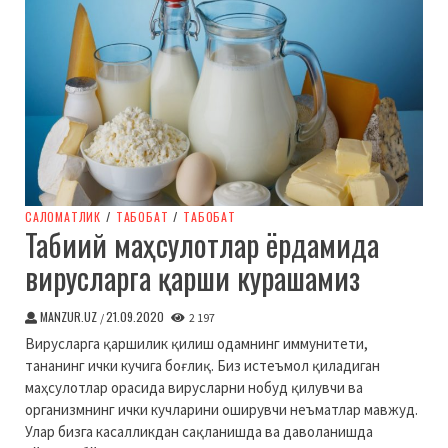
CАЛОМАТЛИК
/
ТАБОБАТ
/
ТАБОБАТ
Табиий маҳсулотлар ёрдамида
вирусларга қарши курашамиз
MANZUR.UZ
21.09.2020
/
2 197
Вирусларга қаршилик қилиш одамнинг иммунитети,
тананинг ички кучига боғлиқ. Биз истеъмол қиладиган
маҳсулотлар орасида вирусларни нобуд қилувчи ва
организмнинг ички кучларини оширувчи неъматлар мавжуд.
Улар бизга касалликдан сақланишда ва даволанишда