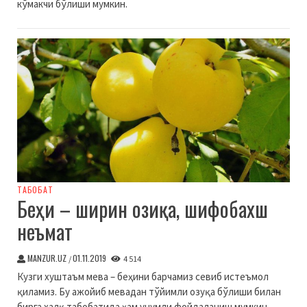
кўмакчи бўлиши мумкин.
ТАБОБАТ
Беҳи – ширин озиқа, шифобахш
неъмат
MANZUR.UZ
01.11.2019
/
4 514
Кузги хуштаъм мева – беҳини барчамиз севиб истеъмол
қиламиз. Бу ажойиб мевадан тўйимли озуқа бўлиши билан
бирга халқ табобатида ҳам унумли фойдаланиш мумкин.