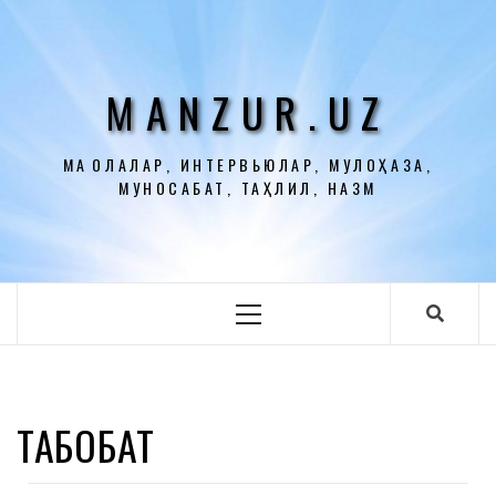
Перейти
к
содержимому
MANZUR.UZ
МАҚОЛАЛАР, ИНТЕРВЬЮЛАР, МУЛОҲАЗА,
МУНОСАБАТ, ТАҲЛИЛ, НАЗМ
Основное
меню
ТАБОБАТ