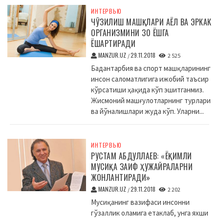
ИНТЕРВЬЮ
ЧЎЗИЛИШ МАШҚЛАРИ АЁЛ ВА ЭРКАК
ОРГАНИЗМИНИ 30 ЁШГА
ЁШАРТИРАДИ
MANZUR.UZ
29.11.2018
/
2 525
Бадантарбия ва спорт машқларининг
инсон саломатлигига ижобий таъсир
кўрсатиши ҳақида кўп эшитганмиз.
Жисмоний машғулотларнинг турлари
ва йўналишлари жуда кўп. Уларни...
ИНТЕРВЬЮ
РУСТАМ АБДУЛЛАЕВ: «ЁҚИМЛИ
МУСИҚА ЗАИФ ҲУЖАЙРАЛАРНИ
ЖОНЛАНТИРАДИ»
MANZUR.UZ
29.11.2018
/
2 202
Мусиқанинг вазифаси инсонни
гўзаллик оламига етаклаб, унга яхши