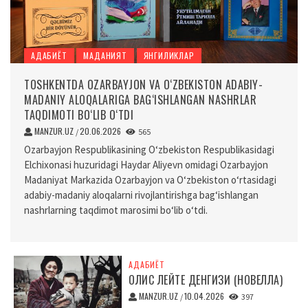
АДАБИЁТ
МАДАНИЯТ
ЯНГИЛИКЛАР
TOSHKENTDA OZARBAYJON VA O‘ZBEKISTON ADABIY-
MADANIY ALOQALARIGA BAG‘ISHLANGAN NASHRLAR
TAQDIMOTI BO‘LIB O‘TDI
MANZUR.UZ
20.06.2026
/
565
Ozarbayjon Respublikasining O‘zbekiston Respublikasidagi
Elchixonasi huzuridagi Haydar Aliyevn omidagi Ozarbayjon
Madaniyat Markazida Ozarbayjon va O‘zbekiston o‘rtasidagi
adabiy-madaniy aloqalarni rivojlantirishga bag‘ishlangan
nashrlarning taqdimot marosimi bo‘lib o‘tdi.
АДАБИЁТ
ОЛИС ЛЕЙТЕ ДЕНГИЗИ (НОВЕЛЛА)
MANZUR.UZ
10.04.2026
/
397