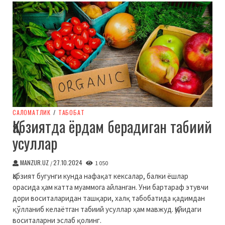
CАЛОМАТЛИК
/
ТАБОБАТ
Қабзиятда ёрдам берадиган табиий
усуллар
MANZUR.UZ
27.10.2024
/
1 050
Қабзият бугунги кунда нафақат кексалар, балки ёшлар
орасида ҳам катта муаммога айланган. Уни бартараф этувчи
дори воситаларидан ташқари, халқ табобатида қадимдан
қўлланиб келаётган табиий усуллар ҳам мавжуд. Қуйидаги
воситаларни эслаб қолинг.