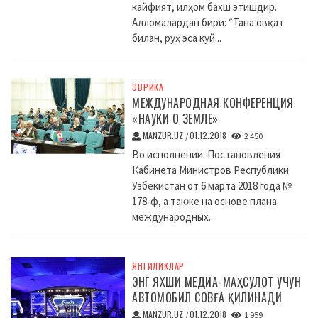
кайфият, илҳом бахш этишдир.
Алломалардан бири: “Тана овқат
билан, руҳ эса куй...
ЭВРИКА
МЕЖДУНАРОДНАЯ КОНФЕРЕНЦИЯ
«НАУКИ О ЗЕМЛЕ»
MANZUR.UZ
01.12.2018
/
2 450
Во исполнении Постановления
Кабинета Министров Республики
Узбекистан от 6 марта 2018 года №
178-ф, а также на основе плана
международных...
ЯНГИЛИКЛАР
ЭНГ ЯХШИ МЕДИА-МАҲСУЛОТ УЧУН
АВТОМОБИЛ СОВҒА ҚИЛИНАДИ
MANZUR.UZ
01.12.2018
/
1 959