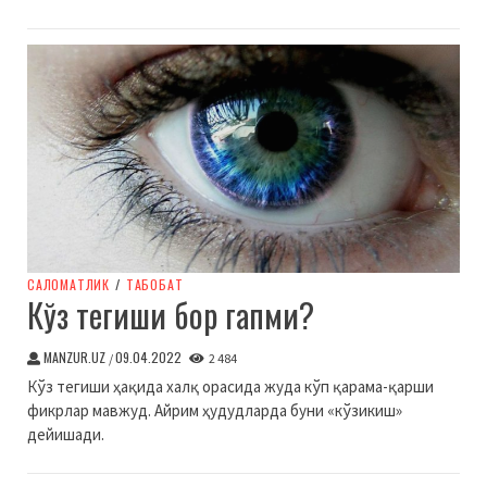
CАЛОМАТЛИК
/
ТАБОБАТ
Кўз тегиши бор гапми?
MANZUR.UZ
09.04.2022
/
2 484
Кўз тегиши ҳақида халқ орасида жуда кўп қарама-қарши
фикрлар мавжуд. Айрим ҳудудларда буни «кўзикиш»
дейишади.