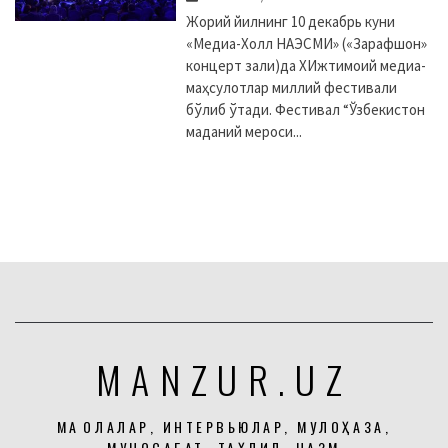
Жорий йилнинг 10 декабрь куни
«Медиа-Холл НАЭСМИ» («Зарафшон»
концерт зали)да XИжтимоий медиа-
маҳсулотлар миллий фестивали
бўлиб ўтади. Фестивал “Ўзбекистон
маданий мероси...
MANZUR.UZ
МАҚОЛАЛАР, ИНТЕРВЬЮЛАР, МУЛОҲАЗА,
МУНОСАБАТ, ТАҲЛИЛ, НАЗМ