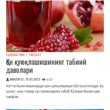
CАЛОМАТЛИК
/
ТАБОБАТ
Қон қуюқлашишининг табиий
даволари
MANZUR.UZ
01.03.2022
/
6 217
Катта ёшли кишиларда қон қуюқлашиши кўп кузатилади. Бу
ҳолат -қон томир хасталикларига сабаб бўлиши билан ҳам
хавфли.